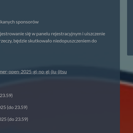
yskanych sponsorów
jestrowanie się w panelu rejestracyjnym i uiszczenie
h rzeczy, będzie skutkowało niedopuszczeniem do
er-open-2025-gi-no-gi-jiu-jitsu
 23.59)
025 (do 23.59)
2025 (do 23.59)