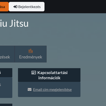
ása
Bejelentkezés
u Jitsu
zések
Eredmények
ő
Kapcsolattartási
információk
5
Email cím megjelenítése