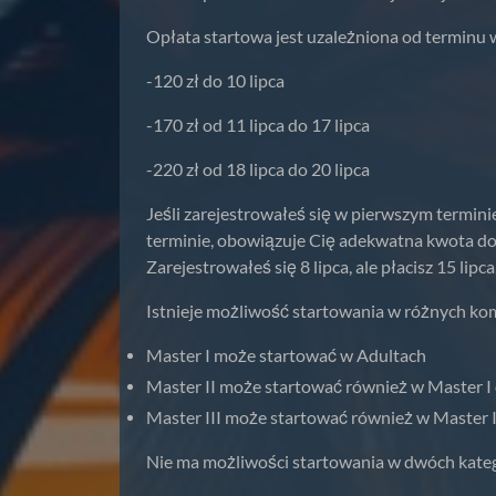
Opłata startowa jest uzależniona od terminu 
-120 zł do 10 lipca
-170 zł od 11 lipca do 17 lipca
-220 zł od 18 lipca do 20 lipca
Jeśli zarejestrowałeś się w pierwszym terminie
terminie, obowiązuje Cię adekwatna kwota do 
Zarejestrowałeś się 8 lipca, ale płacisz 15 lip
Istnieje możliwość startowania w różnych ko
Master I może startować w Adultach
Master II może startować również w Master I
Master III może startować również w Master I
Nie ma możliwości startowania w dwóch kate