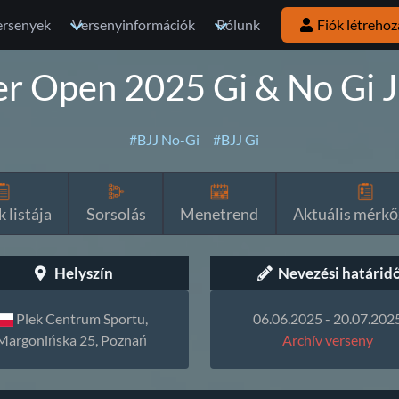
ersenyek
Versenyinformációk
Rólunk
Fiók létrehoz
 Open 2025 Gi & No Gi Ji
#BJJ No-Gi
#BJJ Gi
 listája
Sorsolás
Menetrend
Aktuális mérkő
Helyszín
Nevezési határid
Plek Centrum Sportu,
06.06.2025 - 20.07.202
Margonińska 25, Poznań
Archív verseny