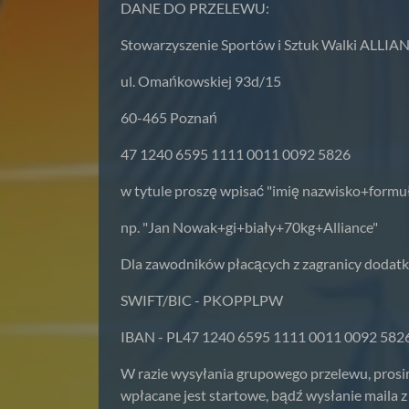
DANE DO PRZELEWU:
Stowarzyszenie Sportów i Sztuk Walki ALLIA
ul. Omańkowskiej 93d/15
60-465 Poznań
47 1240 6595 1111 0011 0092 5826
w tytule proszę wpisać "imię nazwisko+form
np. "Jan Nowak+gi+biały+70kg+Alliance"
Dla zawodników płacących z zagranicy dodatk
SWIFT/BIC - PKOPPLPW
IBAN - PL47 1240 6595 1111 0011 0092 582
W razie wysyłania grupowego przelewu, prosim
wpłacane jest startowe, bądź wysłanie maila z 