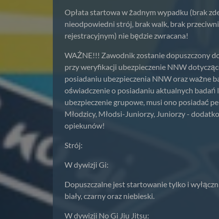
Opłata startowa w żadnym wypadku (brak zdekl
nieodpowiedni strój, brak walk, brak przeciwn
rejestracyjnym) nie będzie zwracana!
WAŻNE!!! Zawodnik zostanie dopuszczony do 
przy weryfikacji ubezpieczenie NNW dotycząc
posiadaniu ubezpieczenia NNW oraz ważne bad
oświadczenie o posiadaniu aktualnych badań lek
ubezpieczenie grupowe, musi ono posiadać peł
Młodzicy, Młodsi-Juniorzy, Juniorzy - dodat
opiekunów!
Strój:
W dywizji Gi:
Dopuszczalne jest startowanie tylko i wyłączn
biały, czarny oraz niebieski.
W dywizji No Gi Jiu Jitsu: