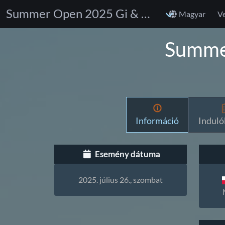
Summer Open 2025 Gi & No Gi Jiu Jitsu
Magyar
V
Summer
Információ
Indulók
Esemény dátuma
2025. július 26., szombat