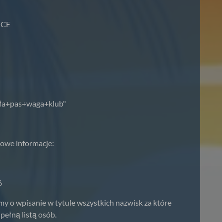
NCE
uła+pas+waga+klub"
owe informacje:
6
y o wpisanie w tytule wszystkich nazwisk za które
pełną listą osób.