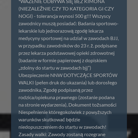
*WAŻENIE ODBYWA SIĘ BEZ KIMONA
(NIEZALEŻNIE CZY TO KATEGORIA GI CZY
NOGI) - tolerancja wynosi 500 g!!! Wszyscy
zawodnicy muszą posiadać: Badania sportowo-
lekarskie lub jednorazową zgodę lekarza
medycyny sportowej na udział w zawodach BJJ,
w przypadku zawodników do 23 r. ż. podpisane
przez lekarza podstawowej opieki zdrowotnej
(badanie w formie papierowej z dopiskiem
„zdolny do startu w zawodach bjj”)
Ubezpieczenie NNW DOTYCZĄCE SPORTÓW
WALKI (pełen druk do ukazania) lub dorosłego
zawodnika, Zgodę podpisaną przez
rodzica/opiekuna prawnego (zostanie podana
na stronie wydarzenia), Dokument tożsamości
Niespełnienie któregokolwiek z powyższych
warunków skutkować będzie
niedopuszczeniem do startu w zawodach!
Zasady walki: Zawody zostaną rozegrane