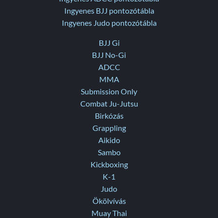
Ingyenes BJJ pontozótábla
Ingyenes Judo pontozótábla
BJJ Gi
BJJ No-Gi
ADCC
MMA
Submission Only
Combat Ju-Jutsu
Birkózás
Grappling
Aikido
Sambo
Kickboxing
K-1
Judo
Ökölvívás
Muay Thai