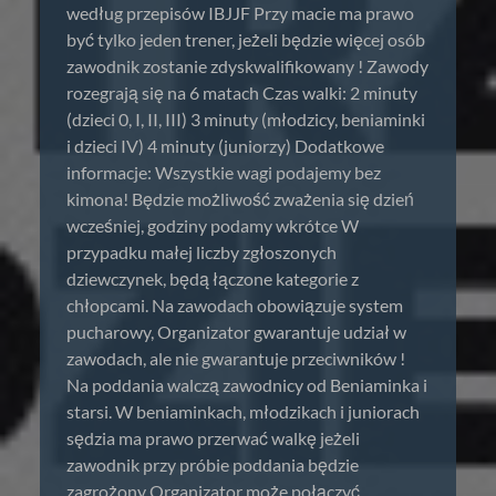
według przepisów IBJJF Przy macie ma prawo
być tylko jeden trener, jeżeli będzie więcej osób
zawodnik zostanie zdyskwalifikowany ! Zawody
rozegrają się na 6 matach Czas walki: 2 minuty
(dzieci 0, I, II, III) 3 minuty (młodzicy, beniaminki
i dzieci IV) 4 minuty (juniorzy) Dodatkowe
informacje: Wszystkie wagi podajemy bez
kimona! Będzie możliwość zważenia się dzień
wcześniej, godziny podamy wkrótce W
przypadku małej liczby zgłoszonych
dziewczynek, będą łączone kategorie z
chłopcami. Na zawodach obowiązuje system
pucharowy, Organizator gwarantuje udział w
zawodach, ale nie gwarantuje przeciwników !
Na poddania walczą zawodnicy od Beniaminka i
starsi. W beniaminkach, młodzikach i juniorach
sędzia ma prawo przerwać walkę jeżeli
zawodnik przy próbie poddania będzie
zagrożony Organizator może połączyć