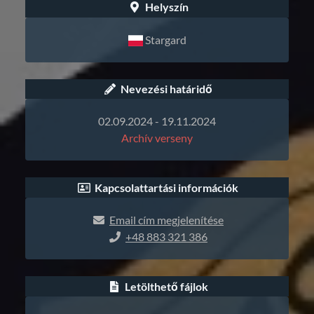
Helyszín
Stargard
Nevezési határidő
02.09.2024 - 19.11.2024
Archív verseny
Kapcsolattartási információk
Email cím megjelenítése
+48 883 321 386
Letölthető fájlok