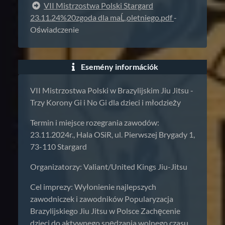
VII Mistrzostwa Polski Stargard
23.11.24%20zgoda dla maĹ‚oletniego.pdf
-
Oświadczenie
Esemény információk
VII Mistrzostwa Polski w Brazylijskim Jiu Jitsu -
Trzy Korony Gi i No Gi dla dzieci i młodzieży
Termin i miejsce rozegrania zawodów:
23.11.2024r., Hala OSiR, ul. Pierwszej Brygady 1,
73-110 Stargard
Organizatorzy: Valiant/United Kings Jiu-Jitsu
Cel imprezy: Wyłonienie najlepszych
zawodniczek i zawodników Popularyzacja
Brazylijskiego Jiu Jitsu w Polsce Zachęcenie
dzieci do aktywnego spędzania wolnego czasu