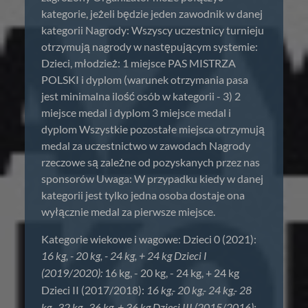
kategorie, jeżeli będzie jeden zawodnik w danej
kategorii Nagrody: Wszyscy uczestnicy turnieju
otrzymują nagrody w następującym systemie:
Dzieci, młodzież: 1 miejsce PAS MISTRZA
POLSKI i dyplom (warunek otrzymania pasa
jest minimalna ilość osób w kategorii - 3) 2
miejsce medal i dyplom 3 miejsce medal i
dyplom Wszystkie pozostałe miejsca otrzymują
medal za uczestnictwo w zawodach Nagrody
rzeczowe są zależne od pozyskanych przez nas
sponsorów Uwaga: W przypadku kiedy w danej
kategorii jest tylko jedna osoba dostaje ona
wyłącznie medal za pierwsze miejsce.
Kategorie wiekowe i wagowe: Dzieci 0 (2021):
16 kg, - 20 kg, - 24 kg, + 24 kg Dzieci I
(2019/2020):
16 kg, - 20 kg, - 24 kg, + 24 kg
Dzieci II (2017/2018):
16 kg,- 20 kg,- 24 kg,- 28
kg,- 32 kg,- 36 kg, + 36 kg Dzieci III (2015/2016):