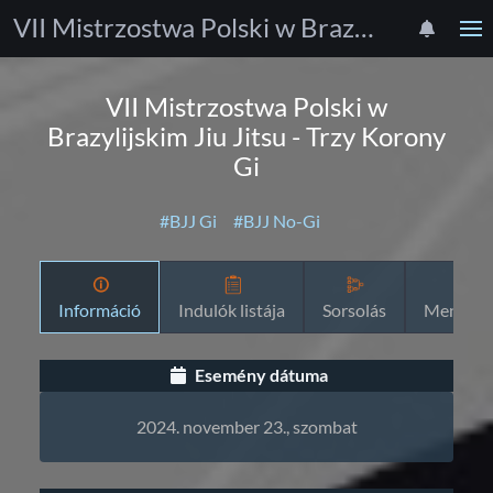
VII Mistrzostwa Polski w Brazylijskim Jiu Jitsu - Trzy Korony Gi
VII Mistrzostwa Polski w
Brazylijskim Jiu Jitsu - Trzy Korony
Gi
#BJJ Gi
#BJJ No-Gi
Információ
Indulók listája
Sorsolás
Menetre
Esemény dátuma
2024. november 23., szombat