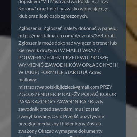
dopiskiem "VII Mistrzostwa Polski BJJ Trzy
Korony" oraz imię i nazwisko wpłacającego,
klub oraz ilość osób zgłoszonych.
Zgłoszenia: Zgłoszeń należy dokonać w panelu:
https://martialmatch.com/pl/events/368-draft
Zgłoszenia może dokonać wyłącznie trener lub
kierownik drużyny! W MAILU WRAZ Z
POTWIERDZENIEM PRZELEWU PROSZĘ
WYMIENIĆ ZAWODNIKÓW OPŁACONYCH I
W JAKIEJ FORMULE STARTUJĄ Adres
mailowy:
mistrzostwapolskibjjdzieci@gmail.com
PRZY
ZGŁOSZENIU EKIP NALEŻY PODAĆ KOLOR
PASA KAŻDEGO ZAWODNIKA ! Każdy
zawodnik przed zawodami musi zostać
zweryfikowany, czyli: Przejść pozytywnie
przegląd medyczny i higieniczny Zostać
zważony Okazać wymagane dokumenty