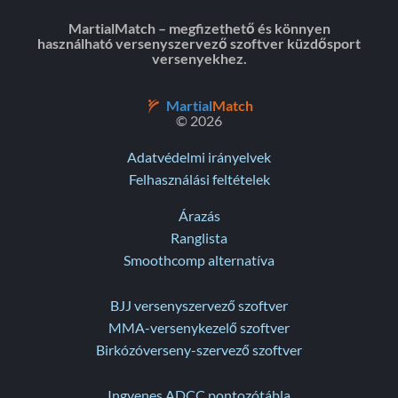
MartialMatch – megfizethető és könnyen
használható versenyszervező szoftver küzdősport
versenyekhez.
Martial
Match
© 2026
Adatvédelmi irányelvek
Felhasználási feltételek
Árazás
Ranglista
Smoothcomp alternatíva
BJJ versenyszervező szoftver
MMA-versenykezelő szoftver
Birkózóverseny-szervező szoftver
Ingyenes ADCC pontozótábla