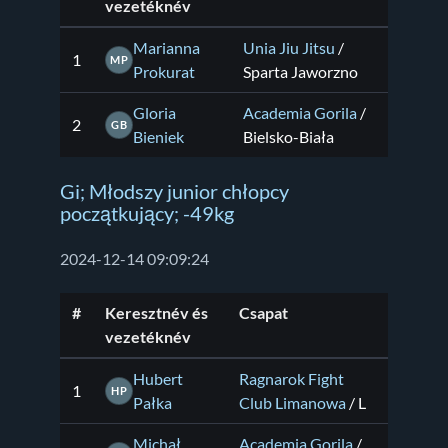
vezetéknév
Marianna
Unia Jiu Jitsu
/
1
MP
Prokurat
Sparta Jaworzno
Gloria
Academia Gorila
/
2
GB
Bieniek
Bielsko-Biała
Gi; Młodszy junior chłopcy
początkujący; -49kg
2024-12-14 09:09:24
#
Keresztnév és
Csapat
vezetéknév
Hubert
Ragnarok Fight
1
HP
Pałka
Club Limanowa
/ L
Michał
Academia Gorila
/