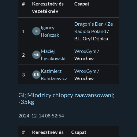
#
Keresztnév és
Csapat
vezetéknév
Dragon`s Den / Ze
Igancy
1
Radiola Poland
/
IH
Hończak
BJJ Gryf Dębica
Maciej
WroxGym
/
2
MŁ
Łysakowski
Wrocław
Kazimierz
WroxGym
/
3
KB
Bohdziewicz
Wrocław
Gi; Młodzicy chłopcy zaawansowani;
-35kg
2024-12-14 08:52:54
#
Keresztnév és
Csapat