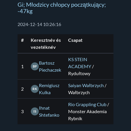
Gi; Młodzicy chłopcy początkujący;
-47kg
2024-12-14 10:26:16
#
Keresztnév és
Csapat
vezetéknév
KS STEIN
Bartosz
1
ACADEMY
/
BP
Piechaczek
Rydułtowy
Remigiusz
Saiyan Wałbrzych
/
2
RK
Kulka
Wałbrzych
Rio Grappling Club
/
Ihnat
3
Monster Akademia
IS
Shtefanko
Rybnik