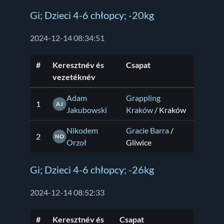
Gi; Dzieci 4-6 chłopcy; -20kg
2024-12-14 08:34:51
#
Keresztnév és
Csapat
vezetéknév
Adam
Grappling
1
AJ
Jakubowski
Kraków
/ Kraków
Nikodem
Gracie Barra
/
2
NO
Orzoł
Gliwice
Gi; Dzieci 4-6 chłopcy; -26kg
2024-12-14 08:52:33
#
Keresztnév és
Csapat