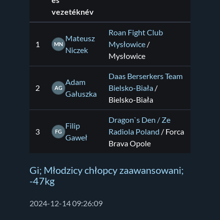
és
vezetéknév
Roan Fight Club
Mateusz
1
Mysłowice
/
MN
Niczek
Mysłowice
Daas Berserkers Team
Adam
2
Bielsko-Biała
/
AG
Gałuszka
Bielsko-Biała
Dragon`s Den / Ze
Filip
3
Radiola Poland
/ Forca
FG
Gaweł
Brava Opole
Gi; Młodzicy chłopcy zaawansowani;
-47kg
2024-12-14 09:26:09