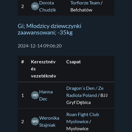
Dorota
Torfiorze Team
/
2
DC
Chudzik
Bełchatów
Gi; Młodzicy dziewczynki
zaawansowani; -35kg
2024-12-14 09:06:20
#
Keresztnév
Csapat
és
vezetéknév
Dragon`s Den / Ze
Hanna
1
Radiola Poland
/ BJJ
HD
Dec
Gryf Dębica
Roan Fight Club
Weronika
2
Mysłowice
/
WS
Stajniak
Mysłowice