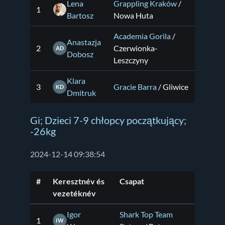
Lena
Grappling Kraków
/
1
Bartosz
Nowa Huta
Academia Gorila
/
Anastazja
2
Czerwionka-
AD
Dobosz
Leszczyny
Klara
3
Gracie Barra
/ Gliwice
KD
Dmitruk
Gi; Dzieci 7-9 chłopcy początkujący;
-26kg
2024-12-14 09:38:54
#
Keresztnév és
Csapat
vezetéknév
Igor
Shark Top Team
1
IW