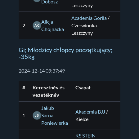
Dobosz
Leszczyny
Academia Gorila
/
Alicja
2
Czerwionka-
AC
Chojnacka
Leszczyny
Gi; Młodzicy chłopcy początkujący;
-35kg
2024-12-14 09:37:49
#
Keresztnév és
Csapat
vezetéknév
Jakub
Akademia BJJ
/
1
Sarna-
JS
Kielce
Poniewierka
KS STEIN