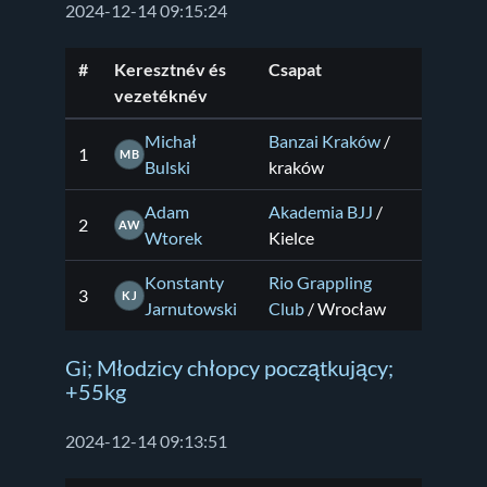
2024-12-14 09:15:24
#
Keresztnév és
Csapat
vezetéknév
Michał
Banzai Kraków
/
1
MB
Bulski
kraków
Adam
Akademia BJJ
/
2
AW
Wtorek
Kielce
Konstanty
Rio Grappling
3
KJ
Jarnutowski
Club
/ Wrocław
Gi; Młodzicy chłopcy początkujący;
+55kg
2024-12-14 09:13:51