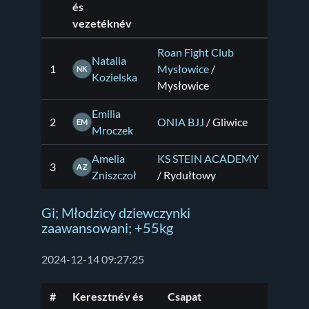
és
vezetéknév
Roan Fight Club
Natalia
1
Mysłowice
/
NK
Kozielska
Mysłowice
Emilia
2
ONIA BJJ
/ Gliwice
EM
Mroczek
Amelia
KS STEIN ACADEMY
3
AZ
Zniszczoł
/ Rydułtowy
Gi; Młodzicy dziewczynki
zaawansowani; +55kg
2024-12-14 09:27:25
#
Keresztnév és
Csapat