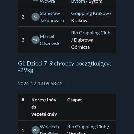
Wowra
Bytom
/ Bytom
Stanisław
Grappling Kraków
/
2
SJ
Jakubowski
Kraków
Rio Grappling Club
Marcel
3
/ Dąbrowa
MO
Olszewski
Górnicza
Gi; Dzieci 7-9 chłopcy początkujący;
-29kg
2024-12-14 09:58:42
#
Keresztnév
Csapat
és
vezetéknév
Wojciech
Rio Grappling Club
/
1
WP
Pawlicha
Wrocław