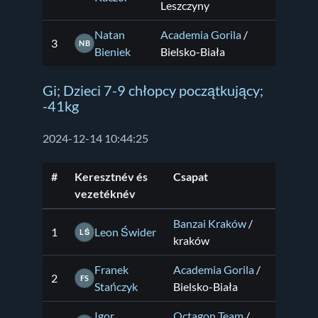
Leszczyny
Natan
Academia Gorila
/
3
NB
Bieniek
Bielsko-Biała
Gi; Dzieci 7-9 chłopcy początkujący;
-41kg
2024-12-14 10:44:25
#
Keresztnév és
Csapat
vezetéknév
Banzai Kraków
/
1
Leon Świder
LŚ
kraków
Franek
Academia Gorila
/
2
FS
Stańczyk
Bielsko-Biała
Igor
Octagon Team
/