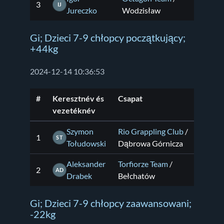
3
IJ
Jureczko
Wodzisław
Gi; Dzieci 7-9 chłopcy początkujący;
+44kg
2024-12-14 10:36:53
#
Keresztnév és
Csapat
vezetéknév
Szymon
Rio Grappling Club
/
1
ST
Tołudowski
Dąbrowa Górnicza
Aleksander
Torfiorze Team
/
2
AD
Drabek
Bełchatów
Gi; Dzieci 7-9 chłopcy zaawansowani;
-22kg