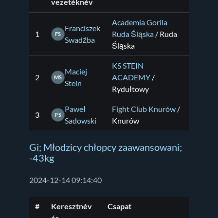
vezetéknév
Academia Gorila
Franciszek
1
Ruda Śląska
/ Ruda
FS
Swadźba
Śląska
KS STEIN
Maciej
2
ACADEMY
/
MS
Stein
Rydułtowy
Paweł
Fight Club Knurów
/
3
PS
Sadowski
Knurów
Gi; Młodzicy chłopcy zaawansowani;
-43kg
2024-12-14 09:14:40
#
Keresztnév
Csapat