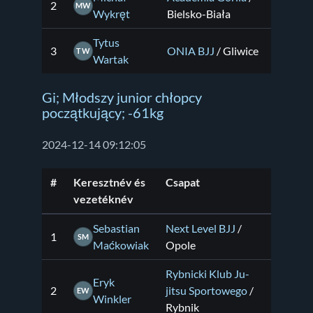
2
MW
Wykręt
Bielsko-Biała
Tytus
3
ONIA BJJ
/ Gliwice
TW
Wartak
Gi; Młodszy junior chłopcy
początkujący; -61kg
2024-12-14 09:12:05
#
Keresztnév és
Csapat
vezetéknév
Sebastian
Next Level BJJ
/
1
SM
Maćkowiak
Opole
Rybnicki Klub Ju-
Eryk
2
jitsu Sportowego
/
EW
Winkler
Rybnik