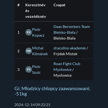
#
Keresztnév
Csapat
és
vezetéknév
Daas Berserkers Team
Piotr
1
Bielsko-Biała
/
PK
Kopacz
Bielsko-Biała
Michal
draculino akademie
/
2
MK
Klimánek
Frýdek Místek
Roan Fight Club
Piotr
3
Mysłowice
/
PS
Szulc
Mysłowice
Gi; Młodzicy chłopcy zaawansowani;
-51kg
2024-12-14 09:22:21