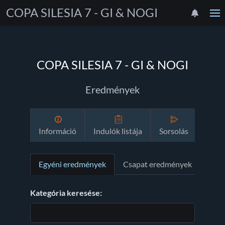
COPA SILESIA 7 - GI & NOGI
COPA SILESIA 7 - GI & NOGI
Eredmények
Információ
Indulók listája
Sorsolás
Mene
Egyéni eredmények
Csapat eredmények
Kategória keresése: