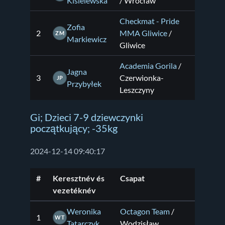
Kisielewska
/ Wrocław
Checkmat - Pride
Zofia
2
MMA Gliwice
/
ZM
Markiewicz
Gliwice
Academia Gorila
/
Jagna
3
Czerwionka-
JP
Przybyłek
Leszczyny
Gi; Dzieci 7-9 dziewczynki
początkujący; -35kg
2024-12-14 09:40:17
#
Keresztnév és
Csapat
vezetéknév
Weronika
Octagon Team
/
1
WT
Tatarczyk
Wodzisław