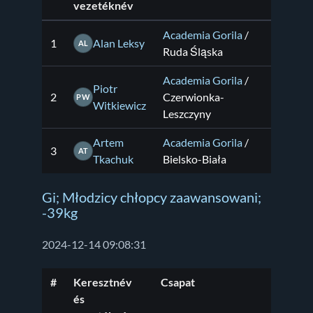
vezetéknév
Academia Gorila
/
1
Alan Leksy
AL
Ruda Śląska
Academia Gorila
/
Piotr
2
Czerwionka-
PW
Witkiewicz
Leszczyny
Artem
Academia Gorila
/
3
AT
Tkachuk
Bielsko-Biała
Gi; Młodzicy chłopcy zaawansowani;
-39kg
2024-12-14 09:08:31
#
Keresztnév
Csapat
és