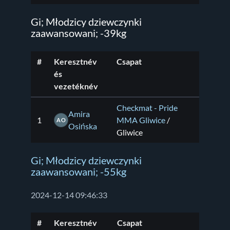
Gi; Młodzicy dziewczynki
zaawansowani; -39kg
#
Keresztnév
Csapat
és
vezetéknév
Checkmat - Pride
Amira
1
MMA Gliwice
/
AO
Osińska
Gliwice
Gi; Młodzicy dziewczynki
zaawansowani; -55kg
2024-12-14 09:46:33
#
Keresztnév
Csapat