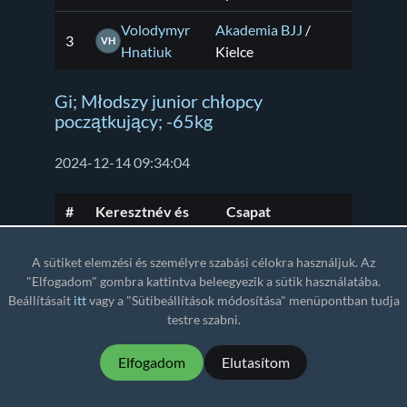
Volodymyr
Akademia BJJ
/
3
VH
Hnatiuk
Kielce
Gi; Młodszy junior chłopcy
początkujący; -65kg
2024-12-14 09:34:04
#
Keresztnév és
Csapat
vezetéknév
A sütiket elemzési és személyre szabási célokra használjuk. Az
Iwo
Academia Gorila
/
"Elfogadom" gombra kattintva beleegyezik a sütik használatába.
1
IS
Skrzesiński
Pawłowice
Beállításait
itt
vagy a "Sütibeállítások módosítása" menüpontban tudja
testre szabni.
BJJ Factory
/
2
Kacper Pluta
KP
Gliwice
Elfogadom
Elutasítom
Banzai Kraków
/
3
Piotr Furman
PF