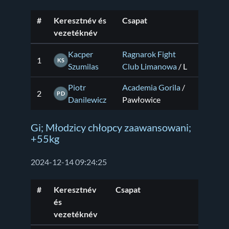
#
Keresztnév és
Csapat
vezetéknév
Kacper
Ragnarok Fight
1
KS
Szumilas
Club Limanowa
/ L
Piotr
Academia Gorila
/
2
PD
Danilewicz
Pawłowice
Gi; Młodzicy chłopcy zaawansowani;
+55kg
2024-12-14 09:24:25
#
Keresztnév
Csapat
és
vezetéknév