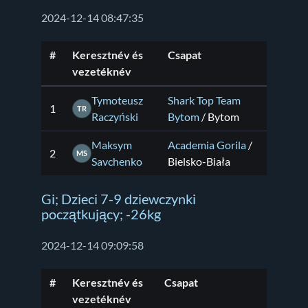
2024-12-14 08:47:35
#
Keresztnév és
Csapat
vezetéknév
Tymoteusz
Shark Top Team
1
TR
Raczyński
Bytom
/ Bytom
Maksym
Academia Gorila
/
2
MS
Savchenko
Bielsko-Biała
Gi; Dzieci 7-9 dziewczynki
początkujący; -26kg
2024-12-14 09:09:58
#
Keresztnév és
Csapat
vezetéknév