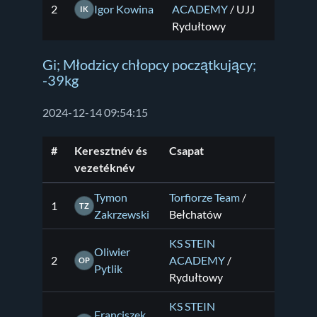
2
Igor Kowina
ACADEMY
/ UJJ
IK
Rydułtowy
Gi; Młodzicy chłopcy początkujący;
-39kg
2024-12-14 09:54:15
#
Keresztnév és
Csapat
vezetéknév
Tymon
Torfiorze Team
/
1
TZ
Zakrzewski
Bełchatów
KS STEIN
Oliwier
2
ACADEMY
/
OP
Pytlik
Rydułtowy
KS STEIN
Franciszek