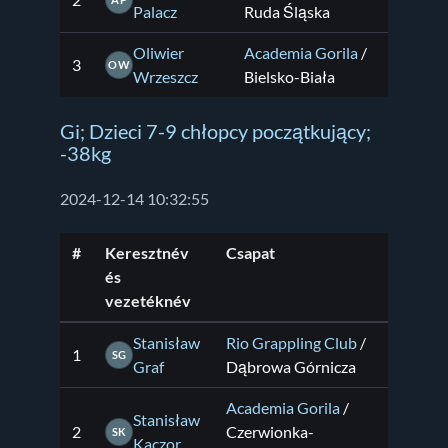
2
AP
Palacz
Ruda Śląska
Oliwier
Academia Gorila
/
3
OW
Wrzeszcz
Bielsko-Biała
Gi; Dzieci 7-9 chłopcy początkujący;
-38kg
2024-12-14 10:32:55
#
Keresztnév
Csapat
és
vezetéknév
Stanisław
Rio Grappling Club
/
1
SG
Graf
Dąbrowa Górnicza
Academia Gorila
/
Stanisław
2
Czerwionka-
SK
Kaczor