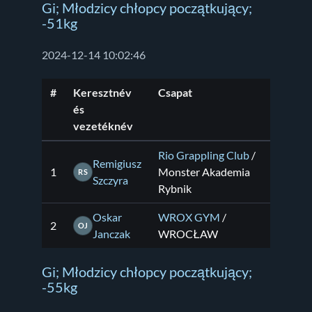
Gi; Młodzicy chłopcy początkujący;
-51kg
2024-12-14 10:02:46
#
Keresztnév
Csapat
és
vezetéknév
Rio Grappling Club
/
Remigiusz
1
Monster Akademia
RS
Szczyra
Rybnik
Oskar
WROX GYM
/
2
OJ
Janczak
WROCŁAW
Gi; Młodzicy chłopcy początkujący;
-55kg