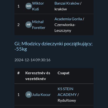
Wiktor
Banzai Kraków
/
1
WK
Kuś
kraków
Academia Gorila
/
Michał
2
Czerwionka-
MF
Foreiter
Leszczyny
Gi; Młodzicy dzieczynki początkujący;
-55kg
2024-12-14 09:30:16
#
Keresztnév és
Csapat
vezetéknév
KS STEIN
1
Julia Kocur
ACADEMY
/
JK
Rydułtowy