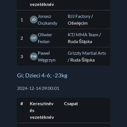
vezetéknév
Jonasz
BJJ Factory
/
1
JO
Oszkandy
Oświęcim
Oliwier
KTJ MMA Team
/
2
OF
Fedan
Ruda Śląska
Paweł
Grizzly Martial Arts
3
PW
Węgrzyn
/ Ruda Śląska
Gi; Dzieci 4-6; -23kg
2024-12-14 09:00:01
#
Keresztnév
Csapat
és
vezetéknév