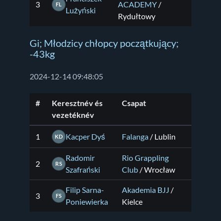
3
ACADEMY
/
FL
Lużyński
Rydułtowy
Gi; Młodzicy chłopcy początkujący;
-43kg
2024-12-14 09:48:05
#
Keresztnév és
Csapat
vezetéknév
1
Kacper Dyś
Falanga
/ Lublin
KD
Radomir
Rio Grappling
2
RS
Szafrański
Club
/ Wrocław
Filip Sarna-
Akademia BJJ
/
3
FS
Poniewierka
Kielce