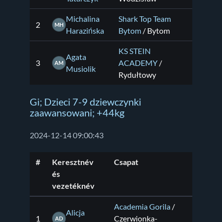
Michalina
Shark Top Team
2
MH
Harazińska
Bytom
/ Bytom
KS STEIN
Agata
3
ACADEMY
/
AM
Musiolik
Rydułtowy
Gi; Dzieci 7-9 dziewczynki
zaawansowani; +44kg
2024-12-14 09:00:43
#
Keresztnév
Csapat
és
vezetéknév
Academia Gorila
/
Alicja
1
Czerwionka-
AD