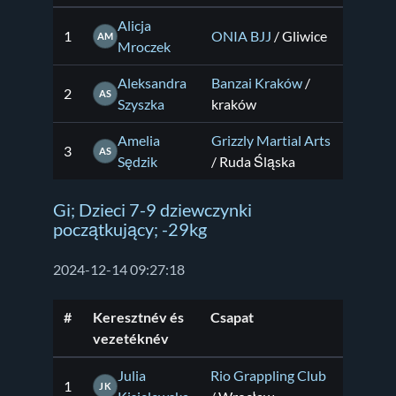
Alicja
1
ONIA BJJ
/ Gliwice
AM
Mroczek
Aleksandra
Banzai Kraków
/
2
AS
Szyszka
kraków
Amelia
Grizzly Martial Arts
3
AS
Sędzik
/ Ruda Śląska
Gi; Dzieci 7-9 dziewczynki
początkujący; -29kg
2024-12-14 09:27:18
#
Keresztnév és
Csapat
vezetéknév
Julia
Rio Grappling Club
1
JK