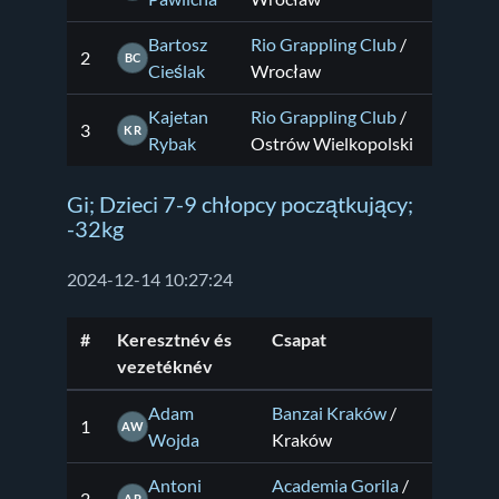
Bartosz
Rio Grappling Club
/
2
BC
Cieślak
Wrocław
Kajetan
Rio Grappling Club
/
3
KR
Rybak
Ostrów Wielkopolski
Gi; Dzieci 7-9 chłopcy początkujący;
-32kg
2024-12-14 10:27:24
#
Keresztnév és
Csapat
vezetéknév
Adam
Banzai Kraków
/
1
AW
Wojda
Kraków
Antoni
Academia Gorila
/