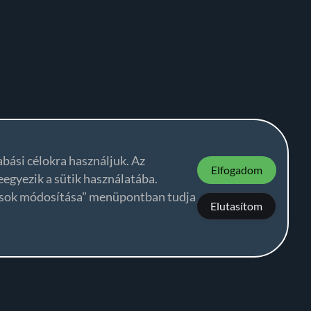
abási célokra használjuk. Az
Elfogadom
egyezik a sütik használatába.
tások módosítása" menüpontban tudja
Elutasítom