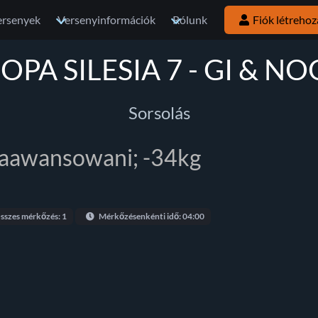
ersenyek
Versenyinformációk
Rólunk
Fiók létrehoz
OPA SILESIA 7 - GI & NO
Sorsolás
zaawansowani; -34kg
sszes mérkőzés: 1
Mérkőzésenkénti idő: 04:00