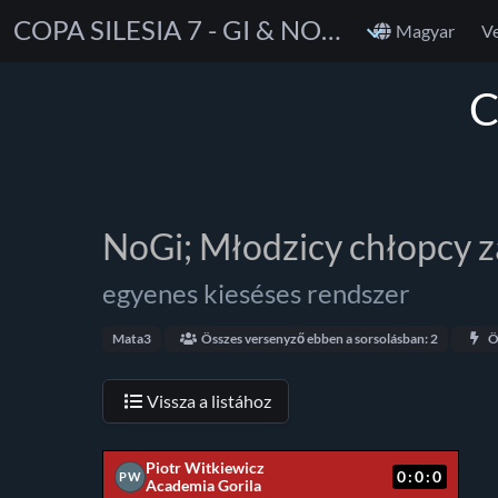
COPA SILESIA 7 - GI & NOGI
Magyar
V
C
NoGi; Młodzicy chłopcy 
egyenes kieséses rendszer
Mata3
Összes versenyző ebben a sorsolásban: 2
Ö
Vissza a listához
Piotr Witkiewicz
0:0:0
PW
Academia Gorila