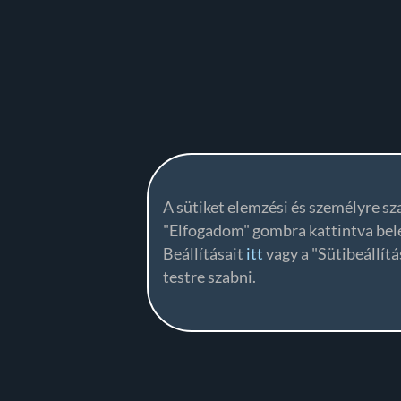
A sütiket elemzési és személyre sz
"Elfogadom" gombra kattintva bele
Beállításait
itt
vagy a "Sütibeállí
testre szabni.