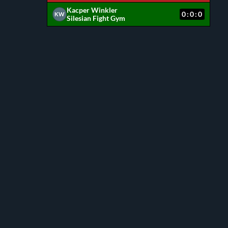
Kacper Winkler
0:0:0
KW
Silesian Fight Gym