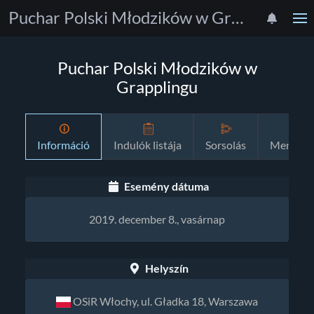
Puchar Polski Młodzików w Grapplingu
Puchar Polski Młodzików w
Grapplingu
Információ
Indulók listája
Sorsolás
Menetre
Esemény dátuma
2019. december 8., vasárnap
Helyszín
OSiR Włochy, ul. Gładka 18, Warszawa