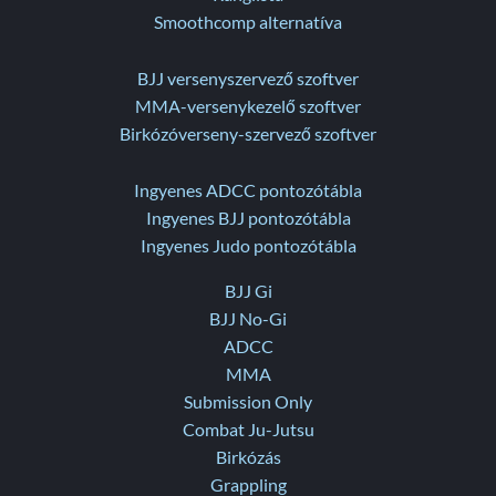
Smoothcomp alternatíva
BJJ versenyszervező szoftver
MMA-versenykezelő szoftver
Birkózóverseny-szervező szoftver
Ingyenes ADCC pontozótábla
Ingyenes BJJ pontozótábla
Ingyenes Judo pontozótábla
BJJ Gi
BJJ No-Gi
ADCC
MMA
Submission Only
Combat Ju-Jutsu
Birkózás
Grappling