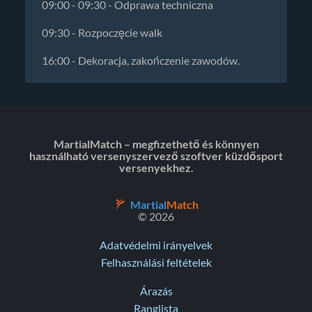
09:00 - 09:30 - Odprawa techniczna
09:30 - Rozpoczęcie walk
16:00 - Dekoracja, zakończenie zawodów.
MartialMatch – megfizethető és könnyen
használható versenyszervező szoftver küzdősport
versenyekhez.
Martial
Match
© 2026
Adatvédelmi irányelvek
Felhasználási feltételek
Árazás
Ranglista