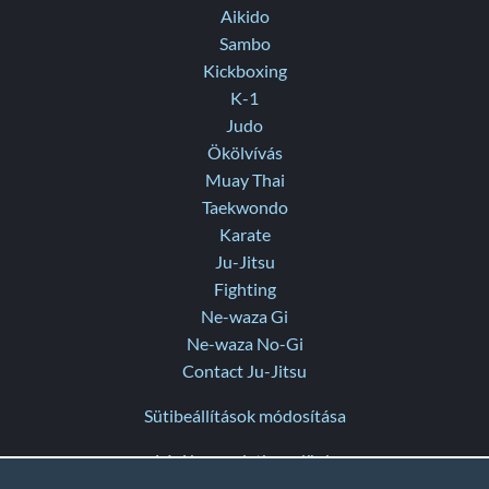
Aikido
Sambo
Kickboxing
K-1
Judo
Ökölvívás
Muay Thai
Taekwondo
Karate
Ju-Jitsu
Fighting
Ne-waza Gi
Ne-waza No-Gi
Contact Ju-Jitsu
Sütibeállítások módosítása
Lépj kapcsolatba velünk
Súgó