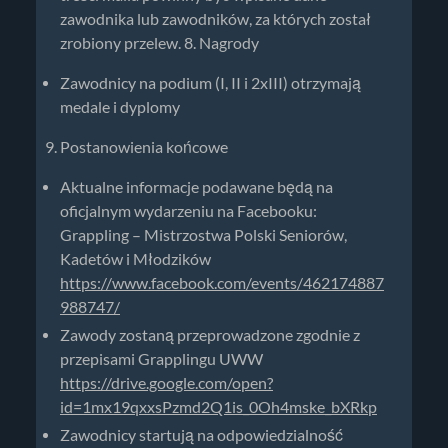
zawodnika lub zawodników, za których został
zrobiony przelew. 8. Nagrody
Zawodnicy na podium (I, II i 2xIII) otrzymają
medale i dyplomy
Postanowienia końcowe
Aktualne informacje podawane będą na
oficjalnym wydarzeniu na Facebooku:
Grappling – Mistrzostwa Polski Seniorów,
Kadetów i Młodzików
https://www.facebook.com/events/462174887
988747/
Zawody zostaną przeprowadzone zgodnie z
przepisami Grapplingu UWW
https://drive.google.com/open?
id=1mx19qxxsPzmd2Q1is_0Oh4mske_bXRkp
Zawodnicy startują na odpowiedzialność