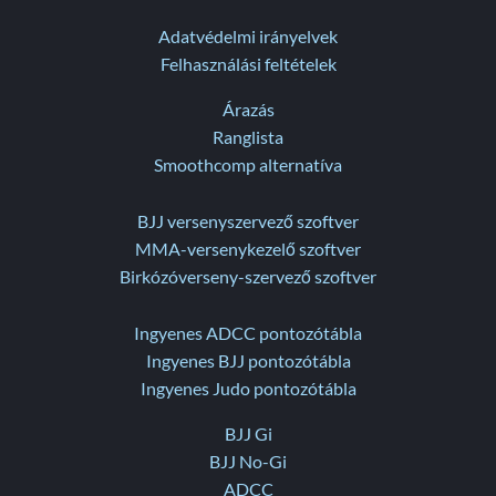
Adatvédelmi irányelvek
Felhasználási feltételek
Árazás
Ranglista
Smoothcomp alternatíva
BJJ versenyszervező szoftver
MMA-versenykezelő szoftver
Birkózóverseny-szervező szoftver
Ingyenes ADCC pontozótábla
Ingyenes BJJ pontozótábla
Ingyenes Judo pontozótábla
BJJ Gi
BJJ No-Gi
ADCC