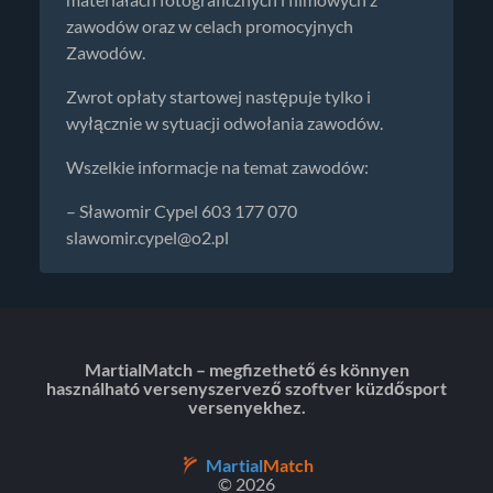
materiałach fotograficznych i filmowych z
zawodów oraz w celach promocyjnych
Zawodów.
Zwrot opłaty startowej następuje tylko i
wyłącznie w sytuacji odwołania zawodów.
Wszelkie informacje na temat zawodów:
– Sławomir Cypel 603 177 070
slawomir.cypel@o2.pl
MartialMatch – megfizethető és könnyen
használható versenyszervező szoftver küzdősport
versenyekhez.
Martial
Match
© 2026