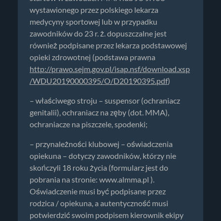
wystawionego przez polskiego lekarza
medycyny sportowej lub w przypadku
zawodników do 23 r. ż. dopuszczalne jest
również podpisane przez lekarza podstawowej
opieki zdrowotnej (podstawa prawna
http://prawo.sejm.gov.pl/isap.nsf/download.xsp
/WDU20190000395/O/D20190395.pdf
)
– właściwego stroju – suspensor (ochraniacz
genitalii), ochraniacz na zęby (dot. MMA),
ochraniacze na piszczele, spodenki;
– przynależności klubowej – oświadczenia
opiekuna – dotyczy zawodników, którzy nie
skończyli 18 roku życia (formularz jest do
pobrania na stronie: www.almma.pl ).
Oświadczenie musi być podpisane przez
rodzica / opiekuna, a autentyczność musi
potwierdzić swoim podpisem kierownik ekipy