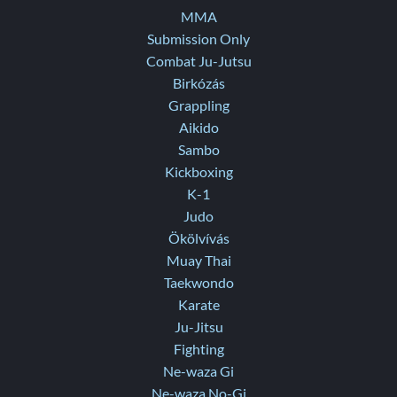
MMA
Submission Only
Combat Ju-Jutsu
Birkózás
Grappling
Aikido
Sambo
Kickboxing
K-1
Judo
Ökölvívás
Muay Thai
Taekwondo
Karate
Ju-Jitsu
Fighting
Ne-waza Gi
Ne-waza No-Gi