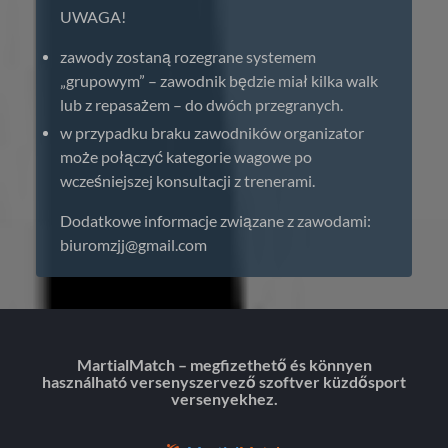
UWAGA!
zawody zostaną rozegrane systemem
„grupowym” – zawodnik będzie miał kilka walk
lub z repasażem – do dwóch przegranych.
w przypadku braku zawodników organizator
może połączyć kategorie wagowe po
wcześniejszej konsultacji z trenerami.
Dodatkowe informacje związane z zawodami:
biuromzjj@gmail.com
MartialMatch – megfizethető és könnyen
használható versenyszervező szoftver küzdősport
versenyekhez.