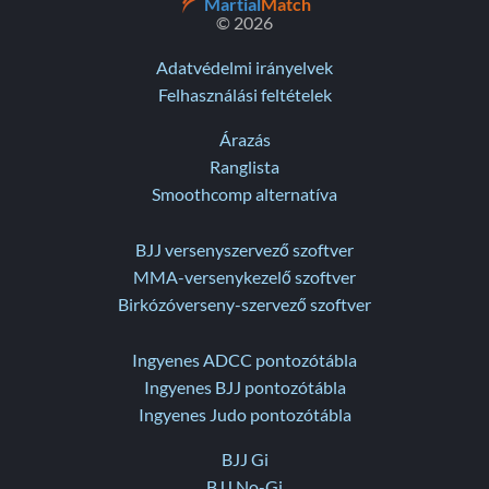
Martial
Match
© 2026
Adatvédelmi irányelvek
Felhasználási feltételek
Árazás
Ranglista
Smoothcomp alternatíva
BJJ versenyszervező szoftver
MMA-versenykezelő szoftver
Birkózóverseny-szervező szoftver
Ingyenes ADCC pontozótábla
Ingyenes BJJ pontozótábla
Ingyenes Judo pontozótábla
BJJ Gi
BJJ No-Gi