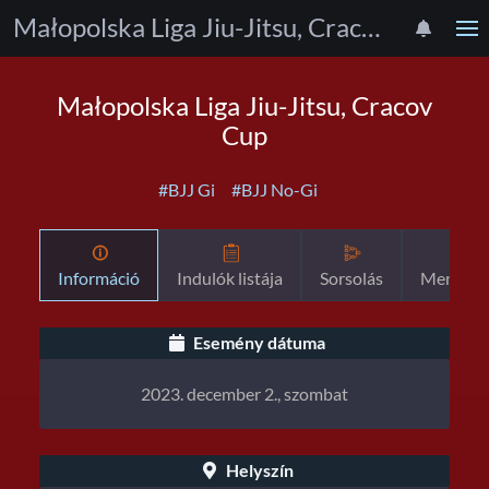
Małopolska Liga Jiu-Jitsu, Cracov Cup
Małopolska Liga Jiu-Jitsu, Cracov
Cup
#BJJ Gi
#BJJ No-Gi
Információ
Indulók listája
Sorsolás
Menetre
Esemény dátuma
2023. december 2., szombat
Helyszín