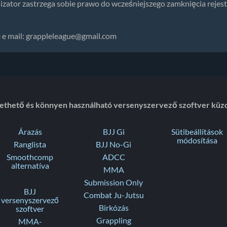
izator zastrzega sobie prawo do wcześniejszego zamknięcia rejest
e mail:
grappleleague@gmail.com
zethető és könnyen használható versenyszervező szoftver küz
Árazás
BJJ Gi
Sütibeállítások
módosítása
Ranglista
BJJ No-Gi
Smoothcomp
ADCC
alternatíva
MMA
Submission Only
BJJ
Combat Ju-Jutsu
versenyszervező
Birkózás
szoftver
Grappling
MMA-