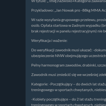
W tytule: „ Imię,nazwisko+Kategoria zaawan
Przykładowo: „Jan Nowak pro -88kg MMA A
W razie wysyłania grupowego przelewu, prosimy
osób. Opłata startowa w żadnym wypadku (brak
brak rejestracji w panelu rejestracyjnym) nie 
Weryfikacja i ważenie:
Do weryfikacji zawodnik musi ukazać: -dokume
ubezpieczenie NNW obejmującego uczestnictw
Pełny harmonogram zawodów, drabinki, szczeg
Zawodnik musi zmieścić się we wcześniej zdek
Kategorie: -Początkujący – do dwóch lat staż
treningowego w sportach chwytanych, niebies
-Kobiety początkujące – do 2 lat stażu treni
treningowego w sportach chwytanych, niebies