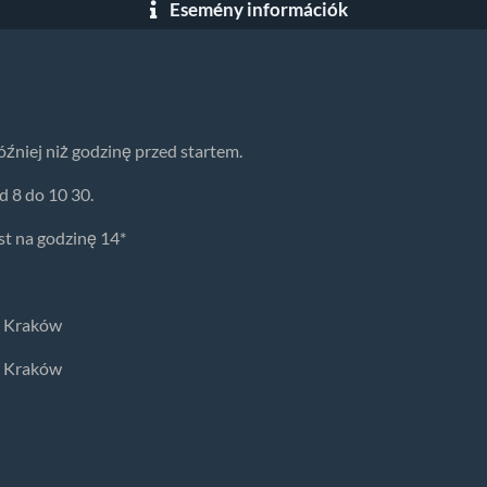
Esemény információk
óźniej niż godzinę przed startem.
 8 do 10 30.
st na godzinę 14*
4, Kraków
y Kraków