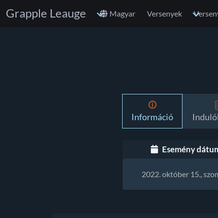
Grapple Leauge
Magyar
Versenyek
Versen
Információ
Indulók
Esemény dátu
2022. október 15., sz