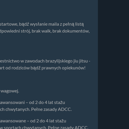
tartowe, bądź wysłanie maila z pełną listą
dpowiedni strój, brak walk, brak dokumentów,
tnictwo w zawodach brazylijskiego jiu jitsu -
art od rodziców bądź prawnych opiekunów!
i wagowej.
awansowani – od 2 do 4 lat stażu
tach chwytanych. Pełne zasady ADCC.
aawansowane – od 2 do 4 lat stażu
o w sportach chwytanych. Pełne zasady ADCC.