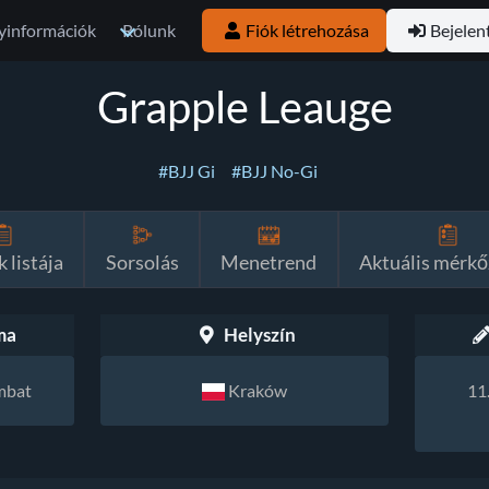
yinformációk
Rólunk
Fiók létrehozása
Bejelen
Grapple Leauge
#BJJ Gi
#BJJ No-Gi
 listája
Sorsolás
Menetrend
Aktuális mérkő
ma
Helyszín
ombat
Kraków
11