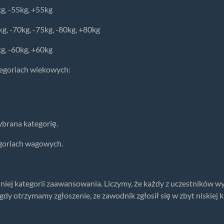
kg, -55kg, +55kg
5kg, -70kg, -75kg, -80kg, +80kg
kg, -60kg, +60kg
tegoriach wiekowych:
brana kategorię.
goriach wagowych.
iej kategorii zaawansowania. Liczymy, że każdy z uczestników wyk
 otrzymamy zgłoszenie, ze zawodnik zgłosił się w zbyt niskiej 