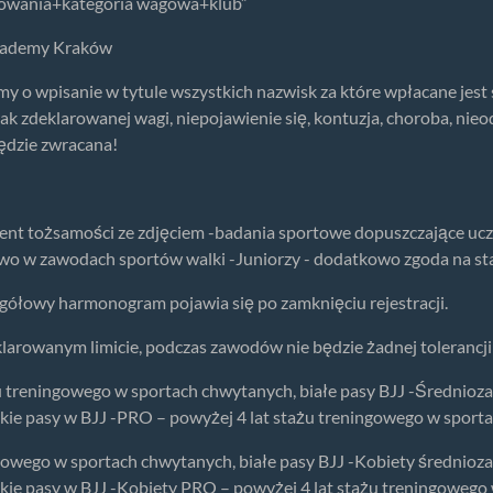
sowania+kategoria wagowa+klub”
cademy Kraków
 o wpisanie w tytule wszystkich nazwisk za które wpłacane jest s
 zdeklarowanej wagi, niepojawienie się, kontuzja, choroba, nieo
będzie zwracana!
nt tożsamości ze zdjęciem -badania sportowe dopuszczające uczes
o w zawodach sportów walki -Juniorzy - dodatkowo zgoda na st
ółowy harmonogram pojawia się po zamknięciu rejestracji.
larowanym limicie, podczas zawodów nie będzie żadnej tolerancj
u treningowego w sportach chwytanych, białe pasy BJJ -Średnioza
kie pasy w BJJ -PRO – powyżej 4 lat stażu treningowego w spor
ngowego w sportach chwytanych, białe pasy BJJ -Kobiety średnioz
kie pasy w BJJ -Kobiety PRO – powyżej 4 lat stażu treningoweg