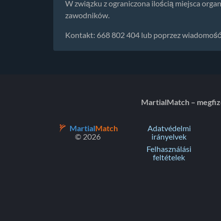
W związku z ograniczona ilością miejsca organ
zawodników.
Kontakt: 668 802 404 lub poprzez wiadomość 
MartialMatch – megfi
Martial
Match
Adatvédelmi
© 2026
irányelvek
Felhasználási
feltételek