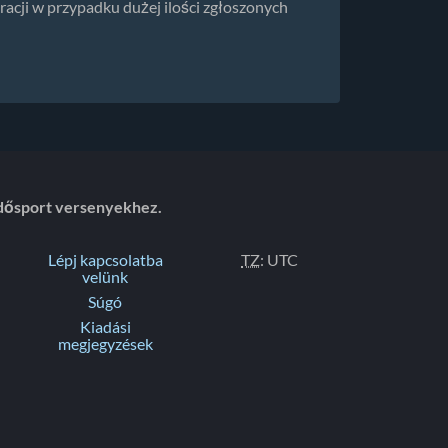
racji w przypadku dużej ilości zgłoszonych
dősport versenyekhez.
Lépj kapcsolatba
TZ
: UTC
velünk
Súgó
Kiadási
megjegyzések