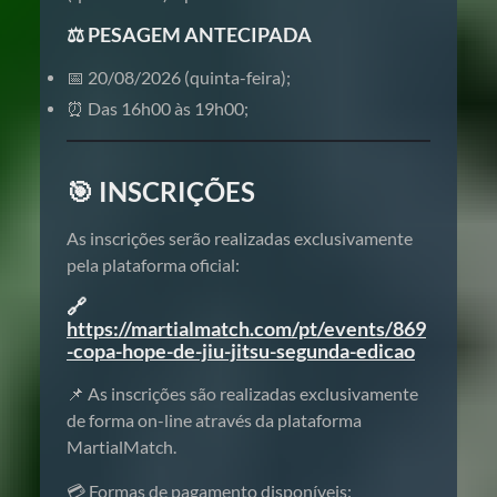
⚖️ PESAGEM ANTECIPADA
📅 20/08/2026 (quinta-feira);
⏰ Das 16h00 às 19h00;
🎯 INSCRIÇÕES
As inscrições serão realizadas exclusivamente
pela plataforma oficial:
🔗
https://martialmatch.com/pt/events/869
-copa-hope-de-jiu-jitsu-segunda-edicao
📌 As inscrições são realizadas exclusivamente
de forma on-line através da plataforma
MartialMatch.
💳 Formas de pagamento disponíveis: