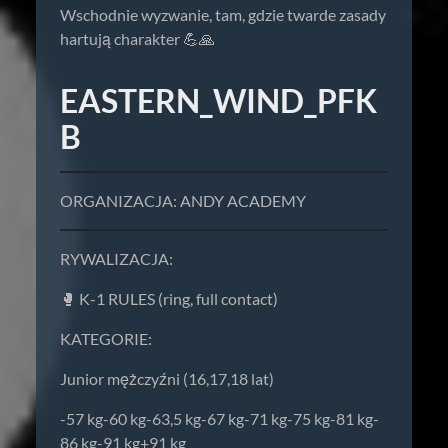
Wschodnie wyzwanie, tam, gdzie twarde zasady
hartują charakter 💪🙏
EASTERN_WIND_PFK
B
ORGANIZACJA: ANDY ACADEMY
RYWALIZACJA:
🥊 K-1 RULES (ring, full contact)
KATEGORIE:
Junior mężczyźni (16,17,18 lat)
-57 kg-60 kg-63,5 kg-67 kg-71 kg-75 kg-81 kg-
86 kg-91 kg+91 kg