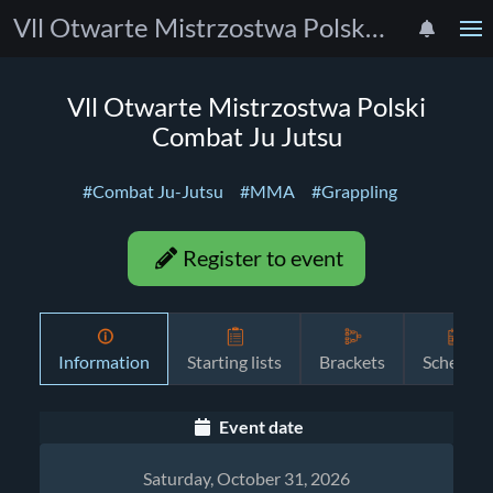
Vll Otwarte Mistrzostwa Polski Combat Ju Jutsu
Vll Otwarte Mistrzostwa Polski
Combat Ju Jutsu
#Combat Ju-Jutsu
#MMA
#Grappling
Register to event
Information
Starting lists
Brackets
Schedule
Event date
Saturday, October 31, 2026