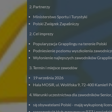
Partnerzy
Ministerstwo Sportu i Turystyki
Polski Związek Zapaśniczy
Cel imprezy
Popularyzacja Grapplingu na terenie Polski
Podniesienie poziomu wyszkolenia zawodnicz
Wyłonienie najlepszych zawodników Grapplin
Termin i miejsce zawodów
19 września 2026
Hala MOSiR, ul. Wolińska 9, 72-400 Kamień 
Warunki uczestnictwa dla zawodników Senior,
są obywatelami Polski - mają wykupioną lice
reprezentują klub zrzeszony w PZZ i posiada