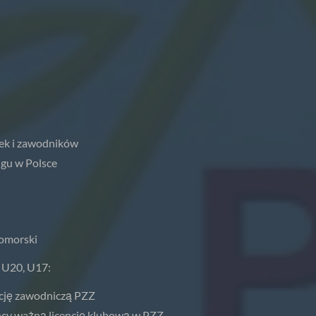
ek i zawodników
gu w Polsce
Pomorski
 U20, U17:
ncję zawodniczą PZZ
jący ważną licencję klubową w PZZ