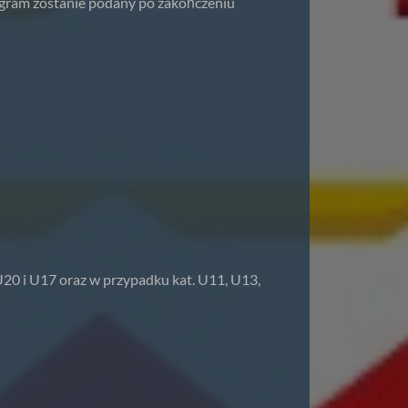
ram zostanie podany po zakończeniu
U20 i U17 oraz w przypadku kat. U11, U13,