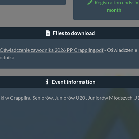
Registration ends:
in
month
Files to download
Oświadczenie zawodnika 2026 PP Grappling.pdf
- Oświadczenie
odnika
Event information
 Grapplinu Seniorów, Juniorów U20 , Juniorów Młodszych U