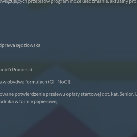
ujących przepisów program może ulec zmianie, aktualny prog
 odprawa sędziowska
Kamień Pomorski
a w obydwu formułach (Gi i NoGi),
owane potwierdzenie przelewu opłaty startowej dot. kat. Senior, 
odnika w formie papierowej.