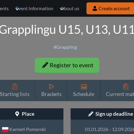
ents
Event information
About us
Create account
 Grapplingu U15, U13, U11,
#Grappling
Register to event
Starting lists
Brackets
Schedule
Current ma
Place
Sign up deadline
Kamień Pomorski
01.01.2026 - 12.09.202