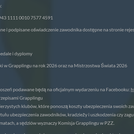
:
3943 1111 0010 7577 4591
e i podpisane oświadczenie zawodnika dostępne na stronie rejes
medale i dyplomy
i w Grapplingu na rok 2026 oraz na Mistrzostwa Świata 2026
zgłoszeń podawane będą na oficjalnym wydarzeniu na Facebooku:
h
rzepisami Grapplingu
erzystych klubów, które ponoszą koszty ubezpieczenia swoich z
ytułu ubezpieczenia zawodników, kradzieży i uszkodzenia czy zag
matach, a sędziów wyznaczy Komisja Grapplingu w PZZ.