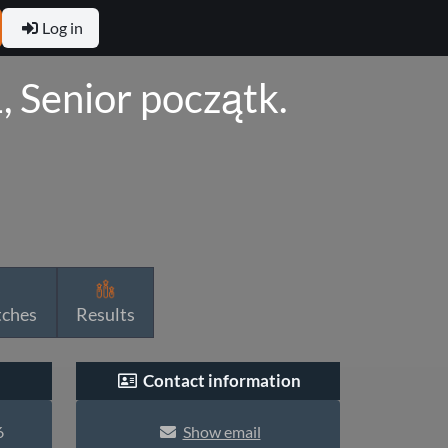
Log in
 Senior początk.
tches
Results
Contact information
6
Show email