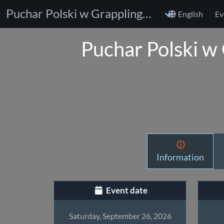
Puchar Polski w Grapplingu U15, U13, U11, Senior początk.
English
Ev
Puchar Polski w
Information
Event date
Saturday, September 26, 2026