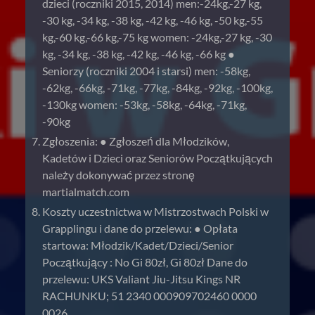
dzieci (roczniki 2015, 2014) men:-24kg,-27 kg,
-30 kg, -34 kg, -38 kg, -42 kg, -46 kg, -50 kg,-55
kg,-60 kg,-66 kg,-75 kg women: -24kg,-27 kg, -30
kg, -34 kg, -38 kg, -42 kg, -46 kg, -66 kg ●
Seniorzy (roczniki 2004 i starsi) men: -58kg,
-62kg, -66kg, -71kg, -77kg, -84kg, -92kg, -100kg,
-130kg women: -53kg, -58kg, -64kg, -71kg,
-90kg
Zgłoszenia: ● Zgłoszeń dla Młodzików,
Kadetów i Dzieci oraz Seniorów Początkujących
należy dokonywać przez stronę
martialmatch.com
Koszty uczestnictwa w Mistrzostwach Polski w
Grapplingu i dane do przelewu: ● Opłata
startowa: Młodzik/Kadet/Dzieci/Senior
Początkujący : No Gi 80zł, Gi 80zł Dane do
przelewu: UKS Valiant Jiu-Jitsu Kings NR
RACHUNKU; 51 2340 000909702460 0000
0026