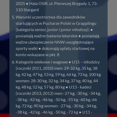
2025 ● Hala OSiR, ul. Pierwszej Brygady 1, 73-
110 Stargard
Warunki uczestnictwa dla zawodników
startujących w Pucharze Polski w Grapplingu
(kategoria senior, junior i junior młodszy): ●
posiadają ważne badania lekarskie ● posiadają
ważne ubezpieczenie NNW uwzględniające
sporty walki ● dokonają opłaty startowej na
konto wskazane w pkt. 8
Kategorie wiekowe i wagowe ● U15 – młodzicy
(roczniki 2011, 2010) men: 29-32 kg, 35 kg, 38
kg, 42 kg, 47 kg, 53 kg, 59 kg, 66 kg, 73 kg, 100 kg
women: 28-30 kg, 32 kg, 34 kg, 37 kg, 40 kg, 44
kg, 48 kg, 52 kg, 57 kg, 80 kg ● U13 - kadeci
(roczniki 2013, 2012) men:-27 kg, -30 kg, -34 kg,
-38 kg, -42 kg, -46 kg, -50 kg, -55 kg -60 kg,-66
kg,-72 kg,-90 kg women: -27 kg, -30 kg, -34 kg,
-38 kg, -42 kg, -46 kg, -50 kg, -72 kg ● U11 -