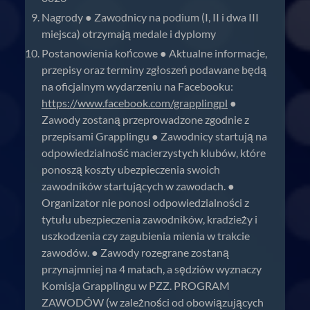
Nagrody ● Zawodnicy na podium (I, II i dwa III
miejsca) otrzymają medale i dyplomy
Postanowienia końcowe ● Aktualne informacje,
przepisy oraz terminy zgłoszeń podawane będą
na oficjalnym wydarzeniu na Facebooku:
https://www.facebook.com/grapplingpl
●
Zawody zostaną przeprowadzone zgodnie z
przepisami Grapplingu ● Zawodnicy startują na
odpowiedzialność macierzystych klubów, które
ponoszą koszty ubezpieczenia swoich
zawodników startujących w zawodach. ●
Organizator nie ponosi odpowiedzialności z
tytułu ubezpieczenia zawodników, kradzieży i
uszkodzenia czy zagubienia mienia w trakcie
zawodów. ● Zawody rozegrane zostaną
przynajmniej na 4 matach, a sędziów wyznaczy
Komisja Grapplingu w PZZ. PROGRAM
ZAWODÓW (w zależności od obowiązujących