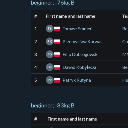
beginner; -76kg B
#
First name and last name
Te
Tomasz Smoleń
1
Be
TS
Przemysław Karwat
2
Co
PK
Filip Dobrogowski
3
MM
FD
Dawid Kobyłecki
4
Be
DK
Patryk Rutyna
5
Hu
PR
beginner; -83kg B
#
First name and last name