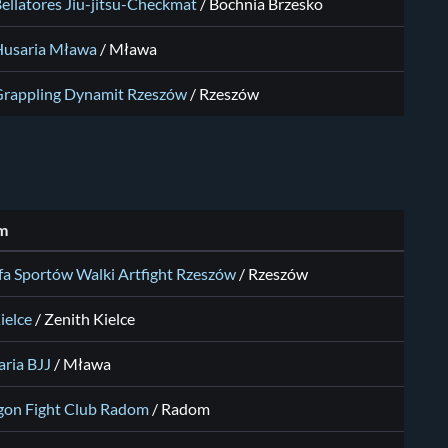
ellatores Jiu-jitsu-Checkmat
/
Bochnia Brzesko
Husaria Mława
/
Mława
rappling Dynamit Rzeszów
/
Rzeszów
m
fa Sportów Walki Artfight Rzeszów
/
Rzeszów
Kielce
/
Zenith Kielce
ria BJJ
/
Mława
gon Fight Club Radom
/
Radom