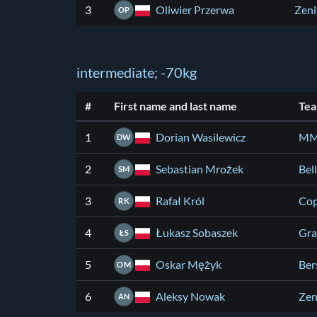
Oliwier Przerwa
3
Zeni
OP
intermediate; -70kg
#
First name and last name
Te
Dorian Wasilewicz
1
MMA
DW
Sebastian Mrożek
2
Bel
SM
Rafał Król
3
Cop
RK
Łukasz Sobaszek
4
Gra
ŁS
Oskar Mężyk
5
Ber
OM
Aleksy Nowak
6
Zen
AN