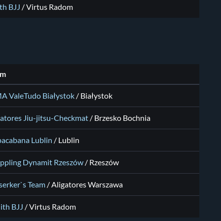
th BJJ
/
Virtus Radom
am
 ValeTudo Białystok
/
Białystok
latores Jiu-jitsu-Checkmat
/
Brzesko Bochnia
acabana Lublin
/
Lublin
ppling Dynamit Rzeszów
/
Rzeszów
serker`s Team
/
Aligatores Warszawa
ith BJJ
/
Virtus Radom