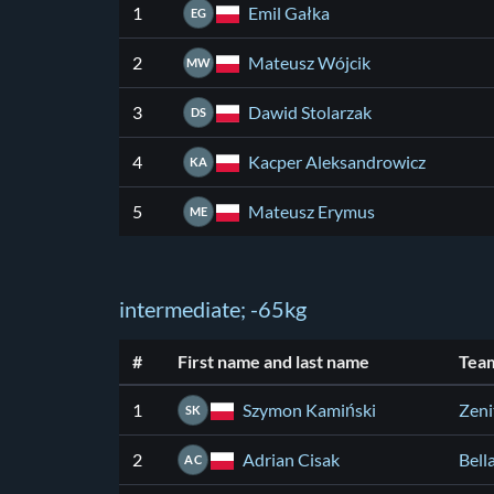
Emil Gałka
1
EG
Mateusz Wójcik
2
MW
Dawid Stolarzak
3
DS
Kacper Aleksandrowicz
4
KA
Mateusz Erymus
5
ME
intermediate; -65kg
#
First name and last name
Tea
Szymon Kamiński
1
Zeni
SK
Adrian Cisak
2
Bell
AC