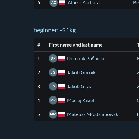
Albert Zachara
6
Be
AZ
beginner; -91kg
#
First name and last name
Dominik Paśnicki
1
DP
Jakub Górnik
2
JG
Jakub Grys
3
JG
Maciej Kisiel
4
MK
Mateusz Młodzianowski
5
MM