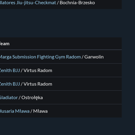
llatores Jiu-jitsu-Checkmat
/
Bochnia-Brzesko
Team
Marga Submission Fighting Gym Radom
/
Garwolin
Zenith BJJ
/
Virtus Radom
Zenith BJJ
/
Virtus Radom
Gladiator
/
Ostrołęka
Husaria Mława
/
Mława