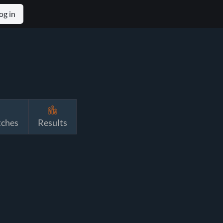
og in
tches
Results