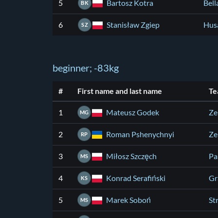
Bartosz Kotra
5
Bell
BK
Stanisław Zgiep
6
Hus
SZ
beginner; -83kg
#
First name and last name
Te
Mateusz Godek
1
Ze
MG
Roman Pshenychnyi
2
Ze
RP
Miłosz Szczęch
3
Pa
MS
Konrad Serafiński
4
Gr
KS
Marek Soboń
5
St
MS