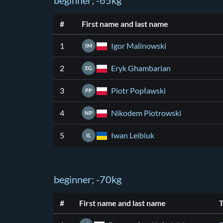
beginner; -65kg
#
First name and last name
Igor Malinowski
1
IM
Eryk Ghambarian
2
EG
Piotr Popławski
3
PP
Nikodem Piotrowski
4
NP
Iwan Leibiuk
5
IL
beginner; -70kg
#
First name and last name