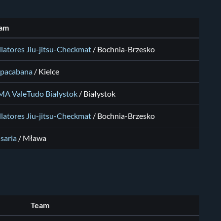
am
llatores Jiu-jitsu-Checkmat
/
Bochnia-Brzesko
pacabana
/
Kielce
A ValeTudo Białystok
/
Białystok
llatores Jiu-jitsu-Checkmat
/
Bochnia-Brzesko
saria
/
Mława
Team