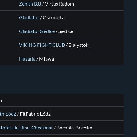
Zenith BJJ
/
Virtus Radom
Gladiator
/
Ostrołęka
Gladiator Siedlce
/
Siedlce
VIKING FIGHT CLUB
/
Białystok
Husaria
/
Mława
m
th Łódź
/
FitFabric Łódź
atores Jiu-jitsu-Checkmat
/
Bochnia-Brzesko