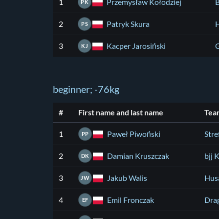
Przemysław Kołodziej
1
B
PK
Patryk Skura
2
PS
Kacper Jarosiński
3
G
KJ
beginner; -76kg
#
First name and last name
Tea
Paweł Piwoński
1
Stre
PP
Damian Kruszczak
2
bjj 
DK
Jakub Walis
3
Husa
JW
Emil Fronczak
4
Dra
EF