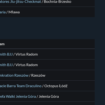
atores Jiu-jitsu-Checkmat
/
Bochnia-Brzesko
aria
/
Mława
am
nith BJJ
/
Virtus Radom
nith BJJ
/
Virtus Radom
nkration Rzeszów
/
Rzeszów
acie Barra Team Draculino
/
Octopus Łódź
refa Walki Jelenia Góra
/
Jelenia Góra