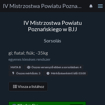
IV Mistrzostwa Powiatu Poznańskiego w BJJ
IV Mistrzostwa Powiatu
Poznańskiego w BJJ
Sorsolás
gi; fiatal; fiúk; -35kg
egyenes kieséses rendszer
MATA B
Összes versenyző ebben a sorsolásban: 4
Összes mérkőzés: 3
Mérkőzésenkénti idő: 03:00
Vissza a listához