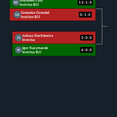
Nikodem Cios
13:1:0
NC
Invictus BJJ
Gniewko Grendel
0:1:0
GG
Invictus BJJ
N
IK
Juliusz Siarkiewicz
2:0:0
JS
Invictus
Igor Kaczmarek
6:0:0
IK
Invictus BJJ