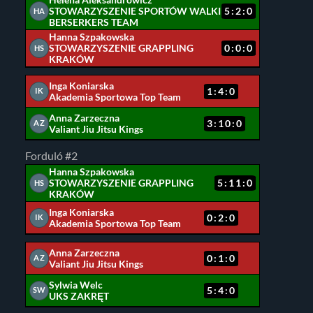
Helena Aleksandrowicz
STOWARZYSZENIE SPORTÓW WALKI
5:2:0
HA
BERSERKERS TEAM
Hanna Szpakowska
STOWARZYSZENIE GRAPPLING
0:0:0
HS
KRAKÓW
Inga Koniarska
1:4:0
IK
Akademia Sportowa Top Team
Anna Zarzeczna
3:10:0
AZ
Valiant Jiu Jitsu Kings
Forduló #2
Hanna Szpakowska
STOWARZYSZENIE GRAPPLING
5:11:0
HS
KRAKÓW
Inga Koniarska
0:2:0
IK
Akademia Sportowa Top Team
Anna Zarzeczna
0:1:0
AZ
Valiant Jiu Jitsu Kings
Sylwia Welc
5:4:0
SW
UKS ZAKRĘT