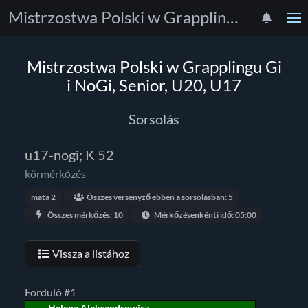
Mistrzostwa Polski w Grapplingu Gi i NoGi, Senior, U20, U17
Mistrzostwa Polski w Grapplingu Gi
i NoGi, Senior, U20, U17
Sorsolás
u17-nogi; K 52
körmérkőzés
mata 2
Összes versenyző ebben a sorsolásban: 5
Összes mérkőzés: 10
Mérkőzésenkénti idő: 05:00
Vissza a listához
Forduló #1