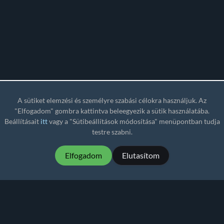
A sütiket elemzési és személyre szabási célokra használjuk. Az
"Elfogadom" gombra kattintva beleegyezik a sütik használatába.
Beállításait
itt
vagy a "Sütibeállítások módosítása" menüpontban tudja
testre szabni.
Elfogadom
Elutasítom
MartialMatch – megfizethető és könnyen
használható versenyszervező szoftver küzdősport