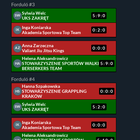
Forduló #3
Sylwia Welc
5:9:0
SW
UKS ZAKRĘT
Inga Koniarska
0:2:0
IK
Akademia Sportowa Top Team
Anna Zarzeczna
0:0:0
AZ
Valiant Jiu Jitsu Kings
Helena Aleksandrowicz
STOWARZYSZENIE SPORTÓW WALKI
5:9:0
HA
BERSERKERS TEAM
Forduló #4
Hanna Szpakowska
STOWARZYSZENIE GRAPPLING
0:0:0
HS
KRAKÓW
Sylwia Welc
5:2:0
SW
UKS ZAKRĘT
Inga Koniarska
0:0:0
IK
Akademia Sportowa Top Team
Helena Aleksandrowicz