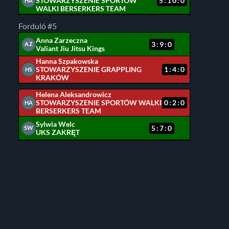
STOWARZYSZENIE SPORTÓW
5:10:0
HA
WALKI BERSERKERS TEAM
Forduló #5
Anna Zarzeczna
3:9:0
AZ
Valiant Jiu Jitsu Kings
Hanna Szpakowska
STOWARZYSZENIE GRAPPLING
1:4:0
HS
KRAKÓW
Helena Aleksandrowicz
STOWARZYSZENIE SPORTÓW WALKI
0:2:0
HA
BERSERKERS TEAM
Sylwia Welc
5:7:0
SW
UKS ZAKRĘT