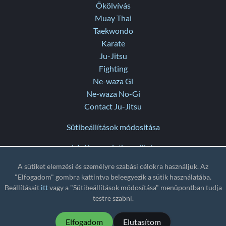
Ökölvívás
Muay Thai
Taekwondo
Karate
Ju-Jitsu
Fighting
Ne-waza Gi
Ne-waza No-Gi
Contact Ju-Jitsu
Sütibeállítások módosítása
Lépj kapcsolatba velünk
Súgó
A sütiket elemzési és személyre szabási célokra használjuk. Az
Kiadási megjegyzések
"Elfogadom" gombra kattintva beleegyezik a sütik használatába.
Beállításait
itt
vagy a "Sütibeállítások módosítása" menüpontban tudja
TZ
: UTC
testre szabni.
Elfogadom
Elutasítom