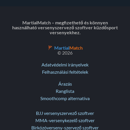
MartialMatch – megfizethető és könnyen
használható versenyszervező szoftver küzdősport
versenyekhez.
Martial
Match
© 2026
Adatvédelmi irányelvek
Felhasználási feltételek
Árazás
Ranglista
Smoothcomp alternatíva
BJJ versenyszervező szoftver
MMA-versenykezelő szoftver
Birkózóverseny-szervező szoftver