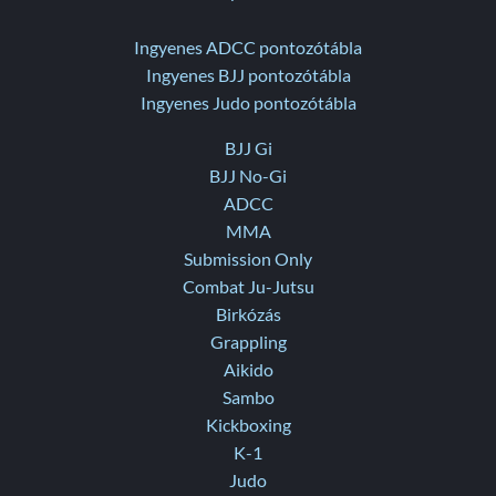
Ingyenes ADCC pontozótábla
Ingyenes BJJ pontozótábla
Ingyenes Judo pontozótábla
BJJ Gi
BJJ No-Gi
ADCC
MMA
Submission Only
Combat Ju-Jutsu
Birkózás
Grappling
Aikido
Sambo
Kickboxing
K-1
Judo