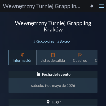
Wewnętrzny Turniej Grappling Kraków
Wewnętrzny Turniej Grappling
Kraków
#Kickboxing
#Boxeo
Información
Listas de salida
Cuadros
Crono
Fecha del evento
sábado, 9 de mayo de 2026
Lugar