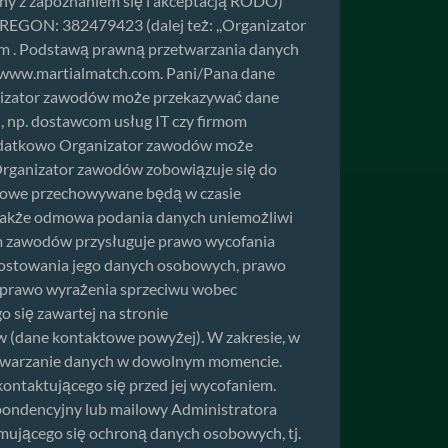
y z zapoznaniem się i akceptacją RODO)
REGON: 382479423 (dalej też: ,,Organizator
om
. Podstawą prawną przetwarzania danych
 www.martialmatch.com. Pani/Pana dane
anizator zawodów może przekazywać dane
 np. dostawcom usług IT czy firmom
 Dodatkowo Organizator zawodów może
rganizator zawodów zobowiązuje się do
bowe przechowywane będą w czasie
nakże odmowa podania danych uniemożliwi
em zawodów przysługuje prawo wycofania
rostowania jego danych osobowych, prawo
, prawo wyrażenia sprzeciwu wobec
 się zawartej na stronie
 (dane kontaktowe powyżej). W zakresie, w
zetwarzanie danych w dowolnym momencie.
ntaktującego się przed jej wycofaniem.
pondencyjny lub mailowy Administratora
mującego się ochroną danych osobowych, tj.