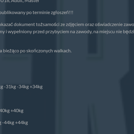
U18, Adult, Master
blikowany po terminie zgłoszeń!!!
okazać dokument tożsamości ze zdjęciem oraz oświadczenie zawo
 i wypełniony przed przybyciem na zawody, na miejscu nie będz
a bieżąco po skończonych walkach.
kg -31kg -34kg +34kg
-40kg +40kg
g -44kg +44kg