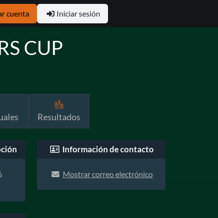
ar cuenta
Iniciar sesión
ERS CUP
uales
Resultados
pción
Información de contacto
6
Mostrar correo electrónico