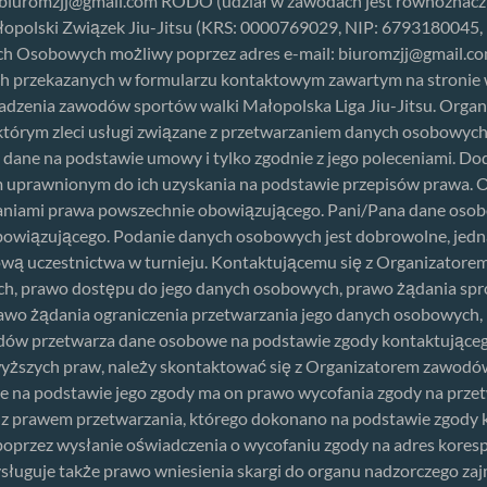
biuromzjj@gmail.com
RODO (udział w zawodach jest równoznaczn
polski Związek Jiu-Jitsu (KRS: 0000769029, NIP: 6793180045, 
ch Osobowych możliwy poprzez adres e-mail:
biuromzjj@gmail.c
ch przekazanych w formularzu kontaktowym zawartym na stronie
dzenia zawodów sportów walki Małopolska Liga Jiu-Jitsu. Org
órym zleci usługi związane z przetwarzaniem danych osobowych,
 dane na podstawie umowy i tylko zgodnie z jego poleceniami.
uprawnionym do ich uzyskania na podstawie przepisów prawa. O
niami prawa powszechnie obowiązującego. Pani/Pana dane oso
bowiązującego. Podanie danych osobowych jest dobrowolne, jed
ową uczestnictwa w turnieju. Kontaktującemu się z Organizator
ch, prawo dostępu do jego danych osobowych, prawo żądania sp
rawo żądania ograniczenia przetwarzania jego danych osobowych
dów przetwarza dane osobowe na podstawie zgody kontaktującego
yższych praw, należy skontaktować się z Organizatorem zawodów
ane na podstawie jego zgody ma on prawo wycofania zgody na pr
 prawem przetwarzania, którego dokonano na podstawie zgody ko
oprzez wysłanie oświadczenia o wycofaniu zgody na adres kores
uguje także prawo wniesienia skargi do organu nadzorczego zaj