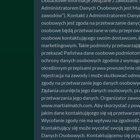
Dodatkowe informacje związane z zawodami:
Administratorem Danych Osobowych jest Mało
zawodów”). Kontakt z Administratorem Dany
osobowych jest zgoda na przetwarzanie dany
osobowe będą przetwarzane w celu przeprowa
osobowe kontaktującego swoim dostawcom, kt
marketingowym. Takie podmioty przetwarzają
przekazać Państwa dane osobowe podmiotom 
ochrony danych osobowych zgodnie z wymaga
określonym przepisami prawa powszechnie o
rejestracja na zawody i może skutkować odm
zgody na przetwarzanie jego danych osobowy
żądania usunięcia jego danych osobowych, p
przetwarzania jego danych. Organizator zawo
www.martialmatch.com. Aby skorzystać z pow
jakim dane kontaktującego się są przetwarz
Wycofanie zgody nie ma wpływu na zgodność z
Kontaktujący się może wycofać swoją zgodę p
Danych Osobowych. Kontaktującemu się przysł