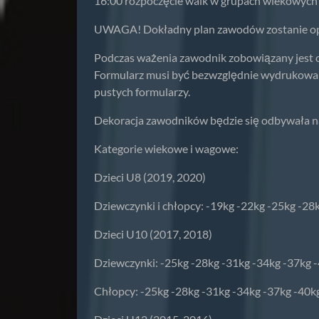
16:00 rozpoczęcie walk w grupach wiekowych 
UWAGA! Dokładny plan zawodów zostanie opu
Podczas ważenia zawodnik zobowiązany jest 
Formularz musi być bezwzględnie wydrukowany
pustych formularzy.
Dekoracja zawodników będzie się odbywała n
Kategorie wiekowe i wagowe:
Dzieci U8 (2019, 2020)
Dziewczynki i chłopcy: -19kg -22kg -25kg -28
Dzieci U10 (2017, 2018)
Dziewczynki: -25kg -28kg -31kg -34kg -37kg 
Chłopcy: -25kg -28kg -31kg -34kg -37kg -40k