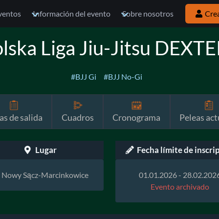
ventos
Información del evento
Sobre nosotros
Cre
lska Liga Jiu-Jitsu DEXT
#BJJ Gi
#BJJ No-Gi
as de salida
Cuadros
Cronograma
Peleas act
Lugar
Fecha límite de inscri
Nowy Sącz-Marcinkowice
01.01.2026 - 28.02.202
Evento archivado