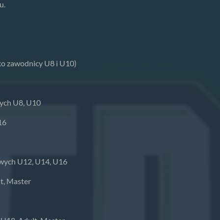
u.
ko zawodnicy U8 i U10)
ych U8, U10
16
wych U12, U14, U16
t, Master