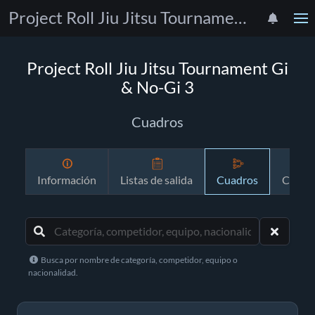
Project Roll Jiu Jitsu Tournament Gi & No-Gi 3
Project Roll Jiu Jitsu Tournament Gi
& No-Gi 3
Cuadros
Información
Listas de salida
Cuadros
Crono
Busca por nombre de categoría, competidor, equipo o
nacionalidad.