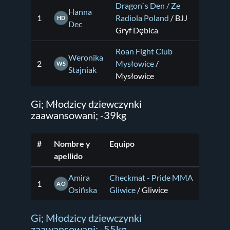
Dragon`s Den / Ze
Hanna
1
Radiola Poland
/ BJJ
HD
Dec
Gryf Dębica
Roan Fight Club
Weronika
2
Mysłowice
/
WS
Stajniak
Mysłowice
Gi; Młodzicy dziewczynki
zaawansowani; -39kg
#
Nombre y
Equipo
apellido
Amira
Checkmat - Pride MMA
1
AO
Osińska
Gliwice
/ Gliwice
Gi; Młodzicy dziewczynki
zaawansowani; -55kg