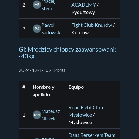
Maciej
2
ACADEMY
/
MS
Stein
Rydułtowy
Paweł
Fight Club Knurów
/
3
PS
Sadowski
Knurów
Gi; Młodzicy chłopcy zaawansowani;
-43kg
2024-12-14 09:14:40
#
Nombre y
Equipo
apellido
Roan Fight Club
Mateusz
1
Mysłowice
/
MN
Niczek
Mysłowice
Daas Berserkers Team
Adam