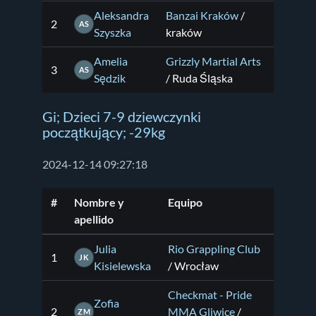
Aleksandra
Banzai Kraków
/
2
AS
Szyszka
kraków
Amelia
Grizzly Martial Arts
3
AS
Sędzik
/ Ruda Śląska
Gi; Dzieci 7-9 dziewczynki
początkujący; -29kg
2024-12-14 09:27:18
#
Nombre y
Equipo
apellido
Julia
Rio Grappling Club
1
JK
Kisielewska
/ Wrocław
Checkmat - Pride
Zofia
2
MMA Gliwice
/
ZM