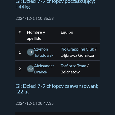
Gi; Dzieci 7-9 chłopcy początkujący;
+44kg
2024-12-14 10:36:53
#
Nombre y
Equipo
apellido
Szymon
Rio Grappling Club
/
1
ST
Tołudowski
Dąbrowa Górnicza
Aleksander
Torfiorze Team
/
2
AD
Drabek
Bełchatów
Gi; Dzieci 7-9 chłopcy zaawansowani;
-22kg
2024-12-14 08:47:35