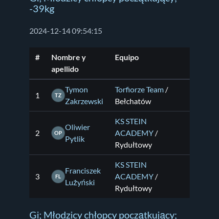
-39kg
2024-12-14 09:54:15
#
Nombre y
Equipo
apellido
Tymon
Torfiorze Team
/
1
TZ
Zakrzewski
Bełchatów
KS STEIN
Oliwier
2
ACADEMY
/
OP
Pytlik
Rydułtowy
KS STEIN
Franciszek
3
ACADEMY
/
FL
Lużyński
Rydułtowy
Gi; Młodzicy chłopcy początkujący;