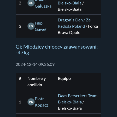
2
Bielsko-Biała
/
AG
Gałuszka
Bielsko-Biała
Dragon`s Den / Ze
Filip
3
Radiola Poland
/ Forca
FG
Gaweł
Brava Opole
Gi; Młodzicy chłopcy zaawansowani;
-47kg
2024-12-14 09:26:09
#
Nombre y
Equipo
apellido
Daas Berserkers Team
Piotr
1
Bielsko-Biała
/
PK
Kopacz
Bielsko-Biała