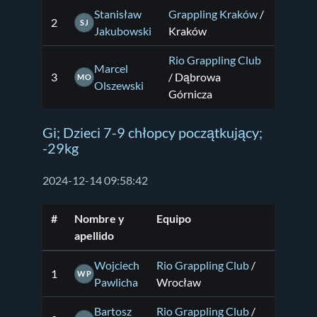
Stanisław
Grappling Kraków
/
2
SJ
Jakubowski
Kraków
Rio Grappling Club
Marcel
3
/ Dąbrowa
MO
Olszewski
Górnicza
Gi; Dzieci 7-9 chłopcy początkujący;
-29kg
2024-12-14 09:58:42
#
Nombre y
Equipo
apellido
Wojciech
Rio Grappling Club
/
1
WP
Pawlicha
Wrocław
Bartosz
Rio Grappling Club
/