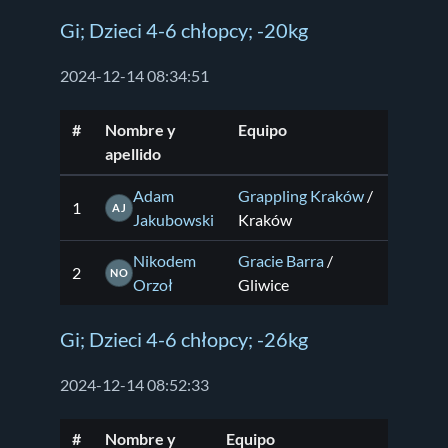
Gi; Dzieci 4-6 chłopcy; -20kg
2024-12-14 08:34:51
#
Nombre y
Equipo
apellido
Adam
Grappling Kraków
/
1
AJ
Jakubowski
Kraków
Nikodem
Gracie Barra
/
2
NO
Orzoł
Gliwice
Gi; Dzieci 4-6 chłopcy; -26kg
2024-12-14 08:52:33
#
Nombre y
Equipo