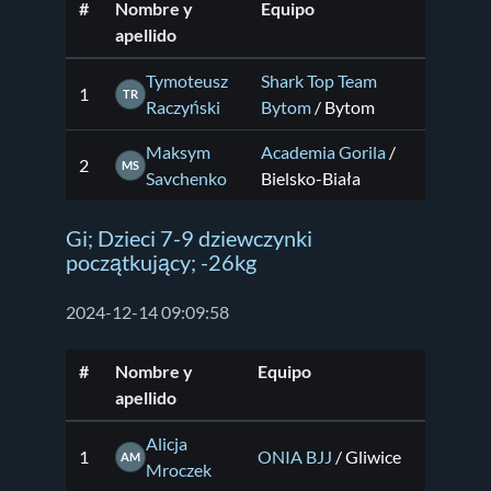
#
Nombre y
Equipo
apellido
Tymoteusz
Shark Top Team
1
TR
Raczyński
Bytom
/ Bytom
Maksym
Academia Gorila
/
2
MS
Savchenko
Bielsko-Biała
Gi; Dzieci 7-9 dziewczynki
początkujący; -26kg
2024-12-14 09:09:58
#
Nombre y
Equipo
apellido
Alicja
1
ONIA BJJ
/ Gliwice
AM
Mroczek