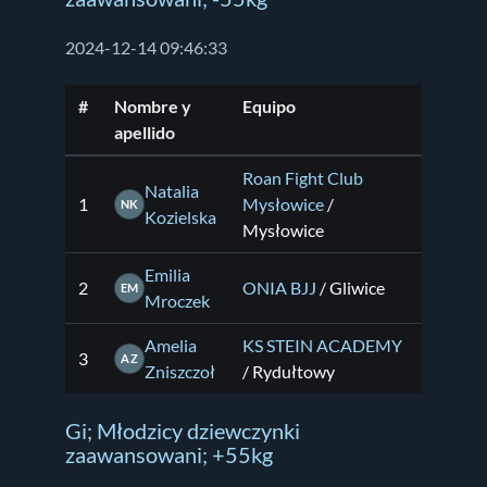
2024-12-14 09:46:33
#
Nombre y
Equipo
apellido
Roan Fight Club
Natalia
1
Mysłowice
/
NK
Kozielska
Mysłowice
Emilia
2
ONIA BJJ
/ Gliwice
EM
Mroczek
Amelia
KS STEIN ACADEMY
3
AZ
Zniszczoł
/ Rydułtowy
Gi; Młodzicy dziewczynki
zaawansowani; +55kg