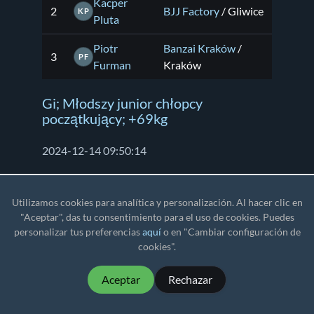
Kacper
2
BJJ Factory
/ Gliwice
KP
Pluta
Piotr
Banzai Kraków
/
3
PF
Furman
Kraków
Gi; Młodszy junior chłopcy
początkujący; +69kg
2024-12-14 09:50:14
#
Nombre y
Equipo
Utilizamos cookies para analítica y personalización. Al hacer clic en
apellido
"Aceptar", das tu consentimiento para el uso de cookies. Puedes
personalizar tus preferencias
aquí
o en "Cambiar configuración de
Checkmat - Pride
Stanisław
cookies".
1
MMA Gliwice
/
SF
Faliński
Gliwice
Aceptar
Rechazar
KS STEIN
Dawid