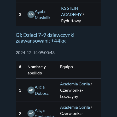
KS STEIN
Agata
3
ACADEMY
/
AM
Musiolik
Rydułtowy
Gi; Dzieci 7-9 dziewczynki
zaawansowani; +44kg
2024-12-14 09:00:43
#
Nombre y
Equipo
apellido
Academia Gorila
/
Alicja
1
Czerwionka-
AD
Dobosz
Leszczyny
Academia Gorila
/
Alicja
2
Czerwionka-
AC
Chojnacka