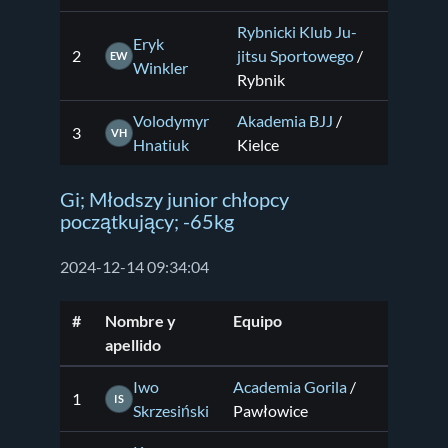
Rybnicki Klub Ju-
Eryk
2
jitsu Sportowego
/
EW
Winkler
Rybnik
Volodymyr
Akademia BJJ
/
3
VH
Hnatiuk
Kielce
Gi; Młodszy junior chłopcy
początkujący; -65kg
2024-12-14 09:34:04
#
Nombre y
Equipo
apellido
Iwo
Academia Gorila
/
1
IS
Skrzesiński
Pawłowice