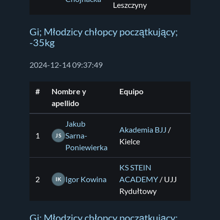
Leszczyny
Gi; Młodzicy chłopcy początkujący;
-35kg
2024-12-14 09:37:49
#
Nombre y
Equipo
apellido
Jakub
Akademia BJJ
/
1
Sarna-
JS
Kielce
Poniewierka
KS STEIN
2
Igor Kowina
ACADEMY
/ UJJ
IK
Rydułtowy
Gi; Młodzicy chłopcy początkujący;