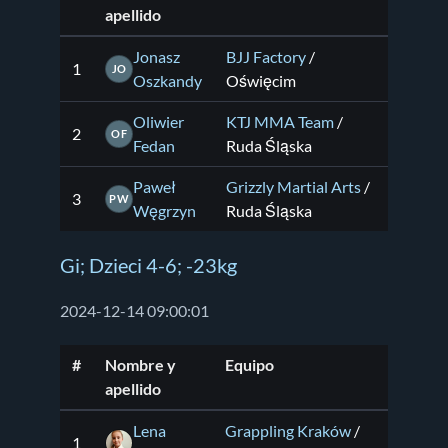
apellido
Jonasz
BJJ Factory
/
1
JO
Oszkandy
Oświęcim
Oliwier
KTJ MMA Team
/
2
OF
Fedan
Ruda Śląska
Paweł
Grizzly Martial Arts
/
3
PW
Węgrzyn
Ruda Śląska
Gi; Dzieci 4-6; -23kg
2024-12-14 09:00:01
#
Nombre y
Equipo
apellido
Lena
Grappling Kraków
/
1