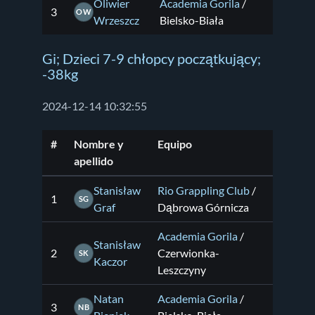
Oliwier
Academia Gorila
/
3
OW
Wrzeszcz
Bielsko-Biała
Gi; Dzieci 7-9 chłopcy początkujący;
-38kg
2024-12-14 10:32:55
#
Nombre y
Equipo
apellido
Stanisław
Rio Grappling Club
/
1
SG
Graf
Dąbrowa Górnicza
Academia Gorila
/
Stanisław
2
Czerwionka-
SK
Kaczor
Leszczyny
Natan
Academia Gorila
/
3
NB