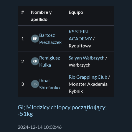
#
Nombre y
Equipo
apellido
KS STEIN
Bartosz
1
ACADEMY
/
BP
Piechaczek
Rydułtowy
Remigiusz
Saiyan Wałbrzych
/
2
RK
Kulka
Wałbrzych
Rio Grappling Club
/
Ihnat
3
Monster Akademia
IS
Shtefanko
Rybnik
Gi; Młodzicy chłopcy początkujący;
-51kg
2024-12-14 10:02:46