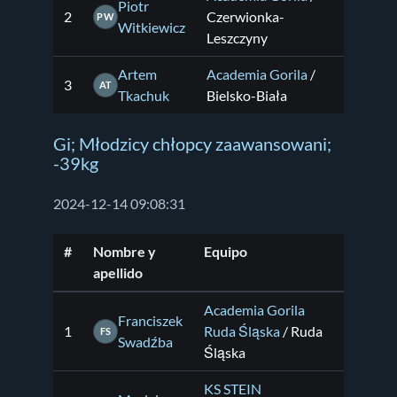
Piotr
2
Czerwionka-
PW
Witkiewicz
Leszczyny
Artem
Academia Gorila
/
3
AT
Tkachuk
Bielsko-Biała
Gi; Młodzicy chłopcy zaawansowani;
-39kg
2024-12-14 09:08:31
#
Nombre y
Equipo
apellido
Academia Gorila
Franciszek
1
Ruda Śląska
/ Ruda
FS
Swadźba
Śląska
KS STEIN