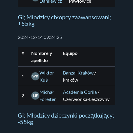
Danilewicz
Pawłowice
Gi; Młodzicy chłopcy zaawansowani;
+55kg
2024-12-14 09:24:25
#
Nombre y
Equipo
apellido
Wiktor
Banzai Kraków
/
1
WK
Kuś
kraków
Michał
Academia Gorila
/
2
MF
Foreiter
Czerwionka-Leszczyny
Gi; Młodzicy dzieczynki początkujący;
-55kg