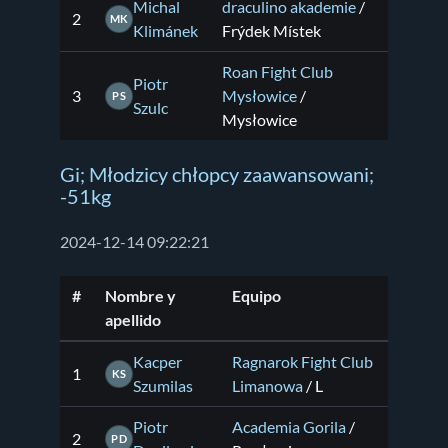
Michal
draculino akademie
/
2
MK
Klimánek
Frýdek Místek
Roan Fight Club
Piotr
3
Mysłowice
/
PS
Szulc
Mysłowice
Gi; Młodzicy chłopcy zaawansowani;
-51kg
2024-12-14 09:22:21
#
Nombre y
Equipo
apellido
Kacper
Ragnarok Fight Club
1
KS
Szumilas
Limanowa
/ L
Piotr
Academia Gorila
/
2
PD