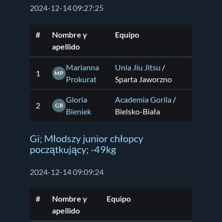
2024-12-14 09:27:25
#
Nombre y
Equipo
apellido
Marianna
Unia Jiu Jitsu
/
1
MP
Prokurat
Sparta Jaworzno
Gloria
Academia Gorila
/
2
GB
Bieniek
Bielsko-Biała
Gi; Młodszy junior chłopcy
początkujący; -49kg
2024-12-14 09:09:24
#
Nombre y
Equipo
apellido