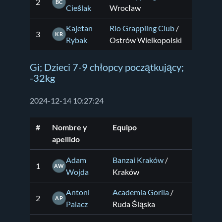
2
BC
Cieślak
Wrocław
Kajetan
Rio Grappling Club
/
3
KR
Rybak
Ostrów Wielkopolski
Gi; Dzieci 7-9 chłopcy początkujący;
-32kg
2024-12-14 10:27:24
#
Nombre y
Equipo
apellido
Adam
Banzai Kraków
/
1
AW
Wojda
Kraków
Antoni
Academia Gorila
/
2
AP
Palacz
Ruda Śląska