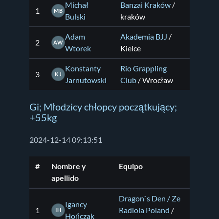
Michał
Banzai Kraków
/
1
MB
Bulski
kraków
Adam
Akademia BJJ
/
2
AW
Wtorek
Kielce
Konstanty
Rio Grappling
3
KJ
Jarnutowski
Club
/ Wrocław
Gi; Młodzicy chłopcy początkujący;
+55kg
2024-12-14 09:13:51
#
Nombre y
Equipo
apellido
Dragon`s Den / Ze
Igancy
1
Radiola Poland
/
IH
Hończak