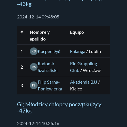
-43kg
2024-12-14 09:48:05
#
Nombre y
Equipo
apellido
1
Kacper Dyś
Falanga
/ Lublin
KD
Radomir
Rio Grappling
2
RS
Szafrański
Club
/ Wrocław
Filip Sarna-
Akademia BJJ
/
3
FS
Poniewierka
Kielce
Gi; Młodzicy chłopcy początkujący;
-47kg
2024-12-14 10:26:16