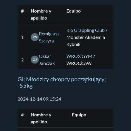
#
Nombre y
Equipo
apellido
Rio Grappling Club
/
Remigiusz
1
Monster Akademia
RS
Szczyra
Rybnik
Oskar
WROX GYM
/
2
OJ
Janczak
WROCŁAW
Gi; Młodzicy chłopcy początkujący;
-55kg
2024-12-14 09:15:24
#
Nombre y
Equipo
apellido