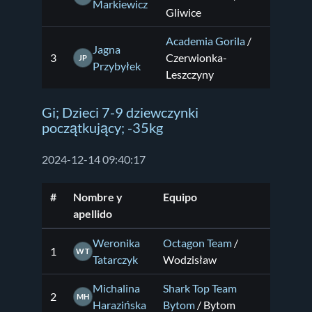
Markiewicz
Gliwice
Academia Gorila
/
Jagna
3
Czerwionka-
JP
Przybyłek
Leszczyny
Gi; Dzieci 7-9 dziewczynki
początkujący; -35kg
2024-12-14 09:40:17
#
Nombre y
Equipo
apellido
Weronika
Octagon Team
/
1
WT
Tatarczyk
Wodzisław
Michalina
Shark Top Team
2
MH
Harazińska
Bytom
/ Bytom