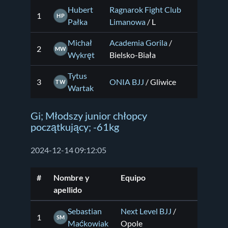
Hubert
Ragnarok Fight Club
1
HP
Pałka
Limanowa
/ L
Michał
Academia Gorila
/
2
MW
Wykręt
Bielsko-Biała
Tytus
3
ONIA BJJ
/ Gliwice
TW
Wartak
Gi; Młodszy junior chłopcy
początkujący; -61kg
2024-12-14 09:12:05
#
Nombre y
Equipo
apellido
Sebastian
Next Level BJJ
/
1
SM
Maćkowiak
Opole