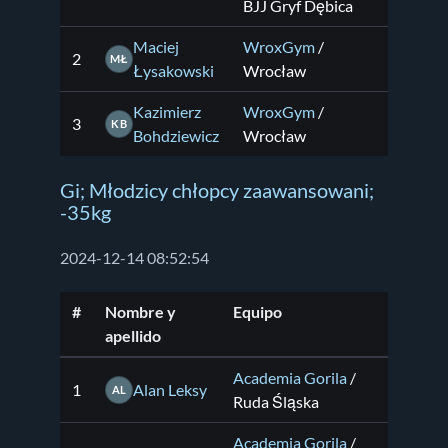
BJJ Gryf Dębica
Maciej
WroxGym
/
2
MŁ
Łysakowski
Wrocław
Kazimierz
WroxGym
/
3
KB
Bohdziewicz
Wrocław
Gi; Młodzicy chłopcy zaawansowani;
-35kg
2024-12-14 08:52:54
#
Nombre y
Equipo
apellido
Academia Gorila
/
1
Alan Leksy
AL
Ruda Śląska
Academia Gorila
/