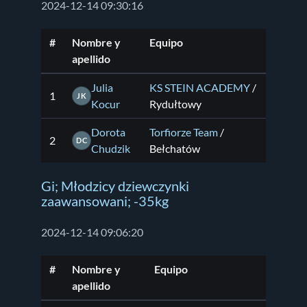
2024-12-14 09:30:16
#
Nombre y
Equipo
apellido
Julia
KS STEIN ACADEMY
/
1
JK
Kocur
Rydułtowy
Dorota
Torfiorze Team
/
2
DC
Chudzik
Bełchatów
Gi; Młodzicy dziewczynki
zaawansowani; -35kg
2024-12-14 09:06:20
#
Nombre y
Equipo
apellido