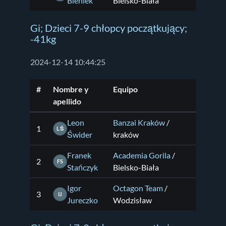
Bieniek
Bielsko-Biała
Gi; Dzieci 7-9 chłopcy początkujący;
-41kg
2024-12-14 10:44:25
#
Nombre y
Equipo
apellido
Leon
Banzai Kraków
/
1
LŚ
Świder
kraków
Franek
Academia Gorila
/
2
FS
Stańczyk
Bielsko-Biała
Igor
Octagon Team
/
3
IJ
Jureczko
Wodzisław