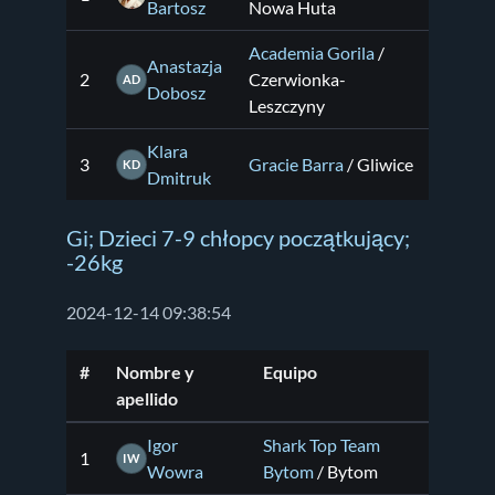
Bartosz
Nowa Huta
Academia Gorila
/
Anastazja
2
Czerwionka-
AD
Dobosz
Leszczyny
Klara
3
Gracie Barra
/ Gliwice
KD
Dmitruk
Gi; Dzieci 7-9 chłopcy początkujący;
-26kg
2024-12-14 09:38:54
#
Nombre y
Equipo
apellido
Igor
Shark Top Team
1
IW
Wowra
Bytom
/ Bytom