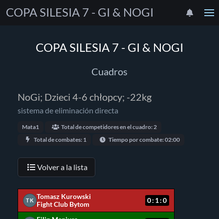
COPA SILESIA 7 - GI & NOGI
COPA SILESIA 7 - GI & NOGI
Cuadros
NoGi; Dzieci 4-6 chłopcy; -22kg
sistema de eliminación directa
Mata1
Total de competidores en el cuadro: 2
Total de combates: 1
Tiempo por combate: 02:00
Volver a la lista
Tomasz Kurowski
0:1:0
TK
Fight Club Bytom