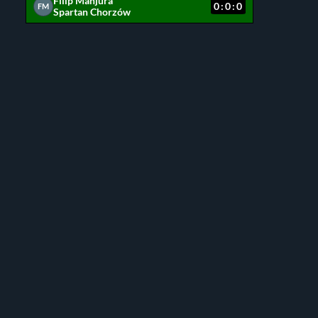
Filip Manjura
0:0:0
FM
Spartan Chorzów