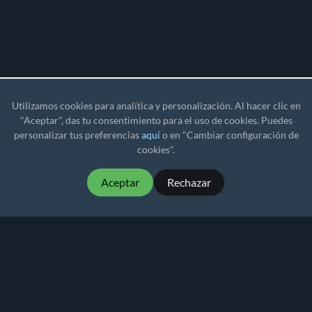
Utilizamos cookies para analítica y personalización. Al hacer clic en
"Aceptar", das tu consentimiento para el uso de cookies. Puedes
personalizar tus preferencias
aquí
o en "Cambiar configuración de
cookies".
Aceptar
Rechazar
MartialMatch - software de torneos para deportes
de combate, asequible y fácil de usar.
Martial
Match