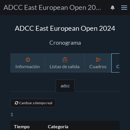
ADCC East European Open 2024
ADCC East European Open 2024
Cronograma
Información
Listas de salida
Cuadros
Crono
adcc
Cambiar a tiempo real
1
Tiempo
Categoría