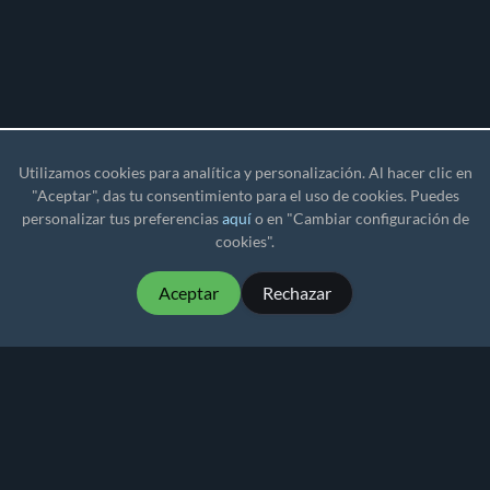
Utilizamos cookies para analítica y personalización. Al hacer clic en
"Aceptar", das tu consentimiento para el uso de cookies. Puedes
personalizar tus preferencias
aquí
o en "Cambiar configuración de
cookies".
Aceptar
Rechazar
MartialMatch - software de torneos para deportes
de combate, asequible y fácil de usar.
Martial
Match