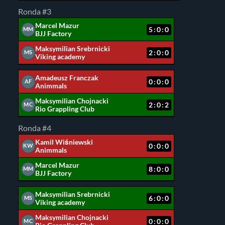
Ronda #3
Marcel Mazur
5:0:0
MM
BJJ Factory
Maksymilian Srebrnicki
2:0:0
MS
Viking academy
Amadeusz Franczak
0:0:0
AF
Animmals
Maksymilian Chojnacki
2:0:2
MC
Rio Grappling Club
Ronda #4
Kamil Wiśniewski
0:0:0
KW
Animmals
Marcel Mazur
8:0:0
MM
BJJ Factory
Maksymilian Srebrnicki
6:0:0
MS
Viking academy
Maksymilian Chojnacki
0:0:0
MC