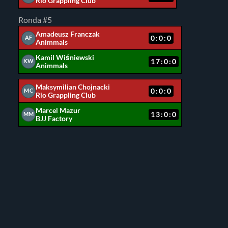
Rio Grappling Club
Ronda #5
Amadeusz Franczak
0:0:0
AF
Animmals
Kamil Wiśniewski
17:0:0
KW
Animmals
Maksymilian Chojnacki
0:0:0
MC
Rio Grappling Club
Marcel Mazur
13:0:0
MM
BJJ Factory