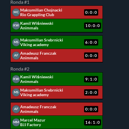
Ronda #1
Maksymilian Chojnacki
0:0:0
MC
Rio Grappling Club
Kamil Wiśniewski
10:0:0
KW
Animmals
Maksymilian Srebrnicki
6:0:0
MS
Viking academy
Amadeusz Franczak
0:0:0
AF
Animmals
Ronda #2
Kamil Wiśniewski
9:1:0
KW
Animmals
Maksymilian Srebrnicki
2:0:0
MS
Viking academy
Amadeusz Franczak
0:0:0
AF
Animmals
Marcel Mazur
16:1:0
MM
BJJ Factory