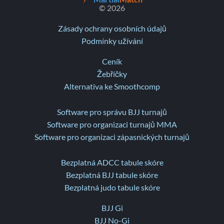
© 2026
Zásady ochrany osobních údajů
Podmínky užívání
Ceník
Žebříčky
Alternativa ke Smoothcomp
Software pro správu BJJ turnajů
Software pro organizaci turnajů MMA
Software pro organizaci zápasnických turnajů
Bezplatná ADCC tabule skóre
Bezplatná BJJ tabule skóre
Bezplatná judo tabule skóre
BJJ Gi
BJJ No-Gi