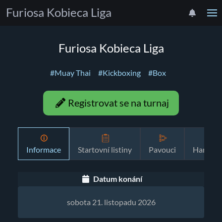
Furiosa Kobieca Liga
Furiosa Kobieca Liga
#Muay Thai
#Kickboxing
#Box
Registrovat se na turnaj
Informace
Startovní listiny
Pavouci
Harmon
Datum konání
sobota 21. listopadu 2026