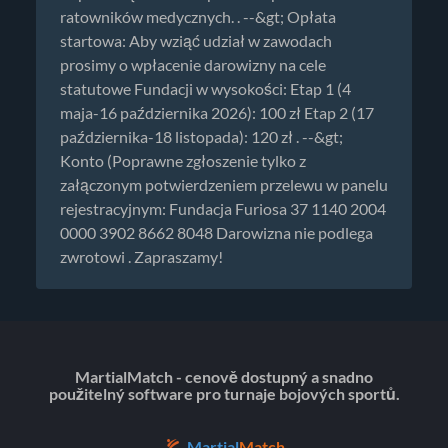
ratowników medycznych. . --&gt; Opłata
startowa: Aby wziąć udział w zawodach
prosimy o wpłacenie darowizny na cele
statutowe Fundacji w wysokości: Etap 1 (4
maja-16 października 2026): 100 zł Etap 2 (17
października-18 listopada): 120 zł . --&gt;
Konto (Poprawne zgłoszenie tylko z
załączonym potwierdzeniem przelewu w panelu
rejestracyjnym: Fundacja Furiosa 37 1140 2004
0000 3902 8662 8048 Darowizna nie podlega
zwrotowi . Zapraszamy!
MartialMatch - cenově dostupný a snadno
použitelný software pro turnaje bojových sportů.
Martial
Match