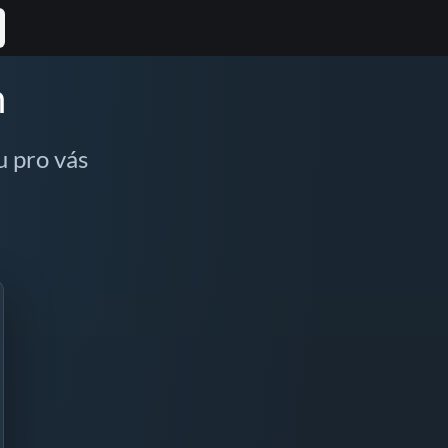
h
u pro vás