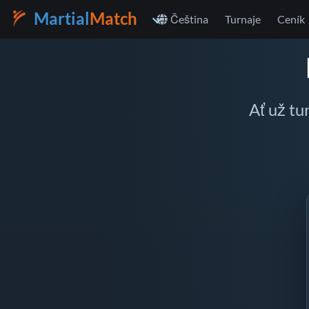
Martial
Match
Čeština
Turnaje
Ceník
Ať už tu