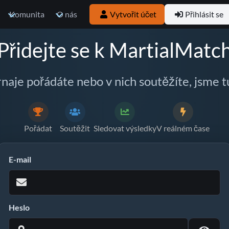
Komunita
O nás
Vytvořit účet
Přihlásit se
Přidejte se k MartialMatc
rnaje pořádáte nebo v nich soutěžíte, jsme t
Pořádat
Soutěžit
Sledovat výsledky
V reálném čase
E-mail
Heslo