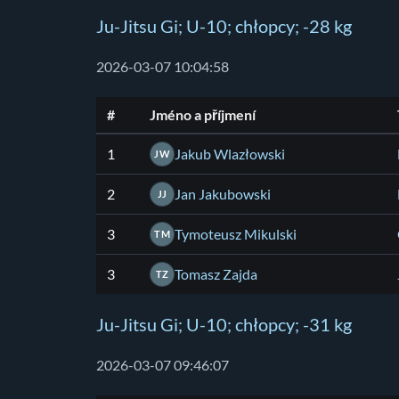
Ju-Jitsu Gi; U-10; chłopcy; -28 kg
2026-03-07 10:04:58
#
Jméno a příjmení
1
Jakub Wlazłowski
JW
2
Jan Jakubowski
JJ
3
Tymoteusz Mikulski
TM
3
Tomasz Zajda
TZ
Ju-Jitsu Gi; U-10; chłopcy; -31 kg
2026-03-07 09:46:07