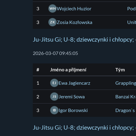
3
Wojciech Huzior
Pod
WH
3
Zosia Kozłowska
Unit
ZK
Ju-Jitsu Gi; U-8; dziewczynki i chłopcy;
2026-03-07 09:45:05
#
Jméno a příjmení
Tým
1
Ewa Jagiencarz
Grapplin
EJ
2
Jeremi Sowa
Banzai K
JS
3
Igor Borowski
Dragon`s 
IB
Ju-Jitsu Gi; U-8; dziewczynki i chłopcy;