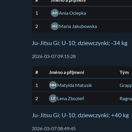
#
Jméno a příjmení
1
Ania Ociepka
AO
2
Maria Jakubowska
MJ
Ju-Jitsu Gi; U-10; dziewczynki; -34 kg
2026-03-07 09:15:28
#
Jméno a příjmení
Tým
1
Matylda Matusik
Grapp
MM
2
Lena Zbozień
Ragna
LZ
Ju-Jitsu Gi; U-10; dziewczynki; +40 kg
2026-03-07 08:49:45