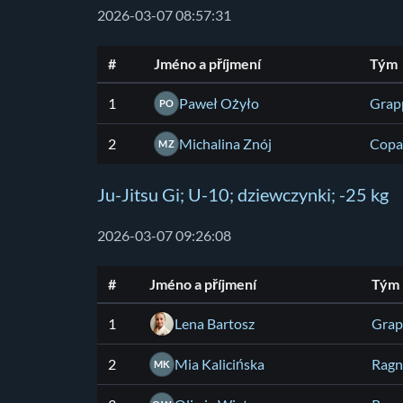
2026-03-07 08:57:31
#
Jméno a příjmení
Tým
1
Paweł Ożyło
Grap
PO
2
Michalina Znój
Copa
MZ
Ju-Jitsu Gi; U-10; dziewczynki; -25 kg
2026-03-07 09:26:08
#
Jméno a příjmení
Tým
1
Lena Bartosz
Grap
2
Mia Kalicińska
Ragn
MK