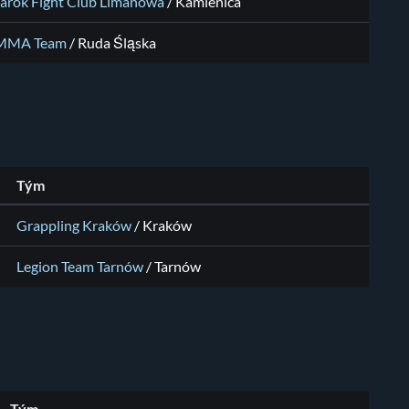
arok Fight Club Limanowa
/ Kamienica
 MMA Team
/ Ruda Śląska
Tým
Grappling Kraków
/ Kraków
Legion Team Tarnów
/ Tarnów