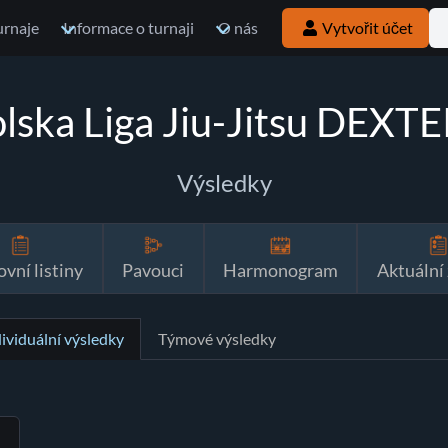
urnaje
Informace o turnaji
O nás
Vytvořit účet
lska Liga Jiu-Jitsu DEXT
Výsledky
ovní listiny
Pavouci
Harmonogram
Aktuální
dividuální výsledky
Týmové výsledky