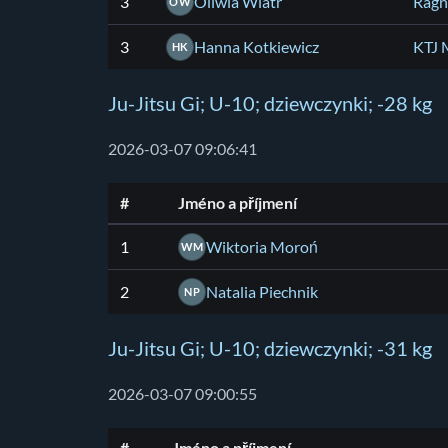
3
Oliwia Wiatr
Ragn
OW
3
Hanna Kotkiewicz
KTJ
HK
Ju-Jitsu Gi; U-10; dziewczynki; -28 kg
2026-03-07 09:06:41
#
Jméno a příjmení
1
Wiktoria Moroń
WM
2
Natalia Piechnik
NP
Ju-Jitsu Gi; U-10; dziewczynki; -31 kg
2026-03-07 09:00:55