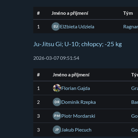
#
Jméno a příjmení
Tým
1
Elżbieta Udziela
Ragnar
EU
Ju-Jitsu Gi; U-10; chłopcy; -25 kg
2026-03-07 09:51:54
#
Jméno a příjmení
Tý
1
Florian Gajda
Gr
2
Dominik Rzepka
Ba
DR
3
Piotr Mordarski
Gor
PM
3
Jakub Piecuch
Gor
JP