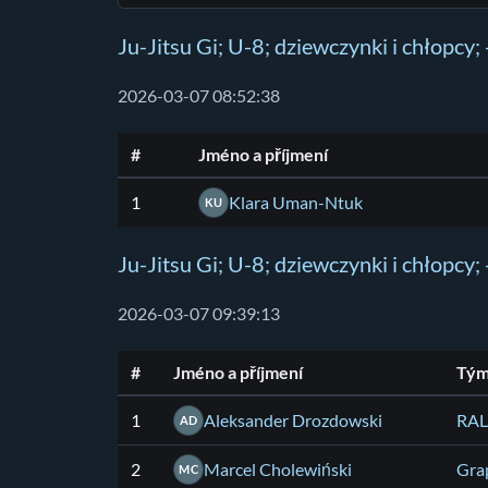
Ju-Jitsu Gi; U-8; dziewczynki i chłopcy;
2026-03-07 08:52:38
#
Jméno a příjmení
1
Klara Uman-Ntuk
KU
Ju-Jitsu Gi; U-8; dziewczynki i chłopcy;
2026-03-07 09:39:13
#
Jméno a příjmení
Tý
1
Aleksander Drozdowski
RAL
AD
2
Marcel Cholewiński
Gra
MC