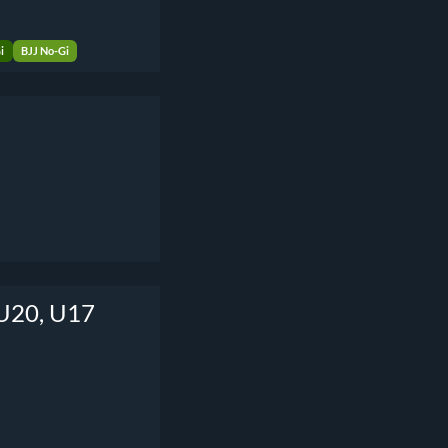
i
BJJ No-Gi
 U20, U17