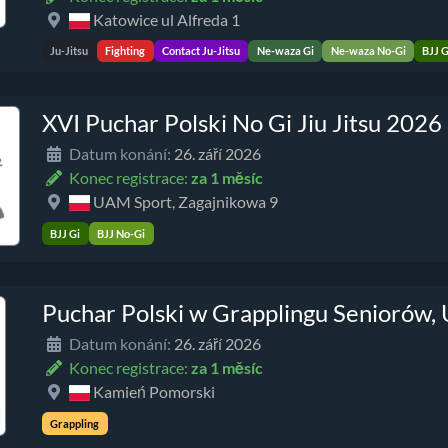
Katowice ul Alfreda 1
Ju-Jitsu
Fighting
Contact Ju-Jitsu
Ne-waza Gi
Ne-waza No-Gi
BJJ G
XVI Puchar Polski No Gi Jiu Jitsu 2026
Datum konání:
26. září 2026
Konec registrace:
za 1 měsíc
UAM Sport, Zagajnikowa 9
BJJ Gi
BJJ No-Gi
Puchar Polski w Grapplingu Seniorów,
Datum konání:
26. září 2026
Konec registrace:
za 1 měsíc
Kamień Pomorski
Grappling