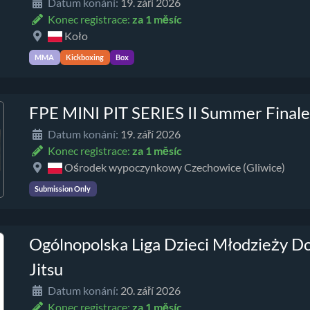
Datum konání:
19. září 2026
Konec registrace:
za 1 měsíc
Koło
MMA
Kickboxing
Box
FPE MINI PIT SERIES II Summer Finale
Datum konání:
19. září 2026
Konec registrace:
za 1 měsíc
Ośrodek wypoczynkowy Czechowice (Gliwice)
Submission Only
Ogólnopolska Liga Dzieci Młodzieży Do
Jitsu
Datum konání:
20. září 2026
Konec registrace:
za 1 měsíc