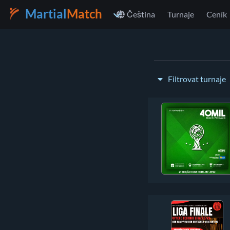
Martial
Match
Čeština
Turnaje
Ceník
Filtrovat turnaje
Typ turnaje:
Vyberte zemi