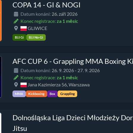
COPA 14 - GI & NOGI
Datum konání:
26. září 2026
Konec registrace:
za 1 měsíc
GLIWICE
BJJ Gi
BJJ No-Gi
AFC CUP 6 - Grappling MMA Boxing K
Datum konání:
26. 9. 2026 - 27. 9. 2026
Konec registrace:
za 1 měsíc
Jana Kazimierza 56, Warszawa
MMA
Kickboxing
Box
Grappling
Dolnośląska Liga Dzieci Młodzieży Dor
Jitsu