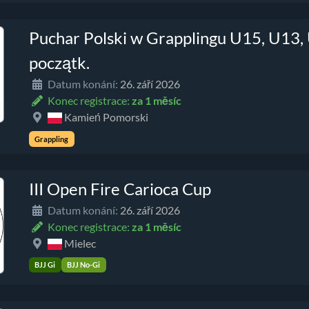
Puchar Polski w Grapplingu U15, U13,
początk.
Datum konání:
26. září 2026
Konec registrace:
za 1 měsíc
Kamień Pomorski
Grappling
III Open Fire Carioca Cup
Datum konání:
26. září 2026
Konec registrace:
za 1 měsíc
Mielec
BJJ Gi
BJJ No-Gi