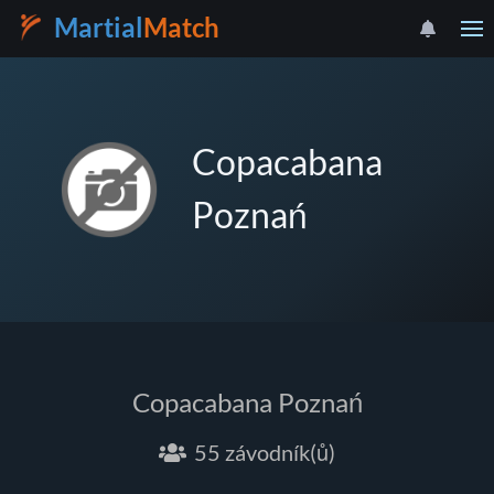
Martial
Match
Copacabana
Poznań
Copacabana Poznań
55 závodník(ů)