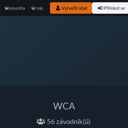
Komunita
O nás
Vytvořit účet
Přihlásit se
WCA
56 závodník(ů)