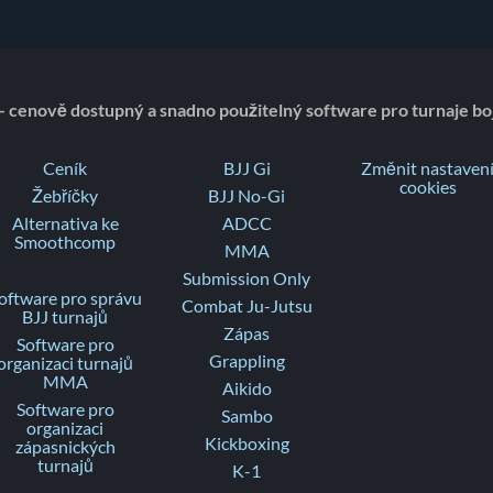
- cenově dostupný a snadno použitelný software pro turnaje bo
Ceník
BJJ Gi
Změnit nastaven
cookies
Žebříčky
BJJ No-Gi
Alternativa ke
ADCC
Smoothcomp
MMA
Submission Only
oftware pro správu
Combat Ju-Jutsu
BJJ turnajů
Zápas
Software pro
Grappling
organizaci turnajů
MMA
Aikido
Software pro
Sambo
organizaci
Kickboxing
zápasnických
turnajů
K-1