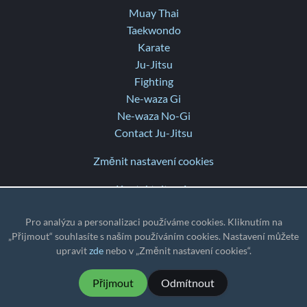
Muay Thai
Taekwondo
Karate
Ju-Jitsu
Fighting
Ne-waza Gi
Ne-waza No-Gi
Contact Ju-Jitsu
Změnit nastavení cookies
Kontaktujte nás
Nápověda
Pro analýzu a personalizaci používáme cookies. Kliknutím na
Poznámky k vydání
„Přijmout“ souhlasíte s naším používáním cookies. Nastavení můžete
upravit
zde
nebo v „Změnit nastavení cookies“.
TZ
: UTC
Přijmout
Odmítnout