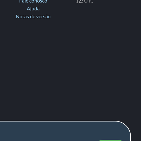
Fale conosco
TZ
: UTC
Ajuda
Notas de versão