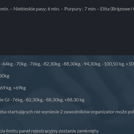
 min. – Niebieskie pasy; 6 min. – Purpury ; 7 min – Elita (Brązowe i
I -64kg, -70kg, -76kg, -82,30kg, -88,30kg, -94,30kg, -100,50 kg, +1
,30kg
 -69 kg, +69kg
ie GI -76kg, -82,30kg, -88,30kg, +88,30 kg
zba startujących nie wyniesie 2 zawodników organizator może poł
ia limitu panel rejestracyjny zostanie zamknięty.