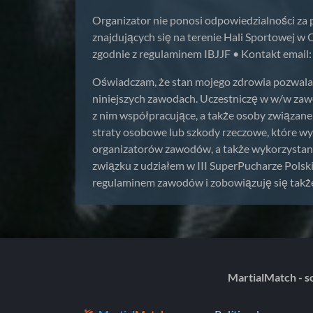
Organizator nie ponosi odpowiedzialności za 
znajdujących się na terenie Hali Sportowej w
zgodnie z regulaminem IBJJF • Kontakt email
Oświadczam, że stan mojego zdrowia pozwala m
niniejszych zawodach. Uczestniczę w w/w zawo
z nim współpracujące, a także osoby związan
straty osobowe lub szkody rzeczowe, które w
organizatorów zawodów, a także wykorzystani
związku z udziałem w III SuperPucharze Polsk
regulaminem zawodów i zobowiązuję się takż
MartialMatch - so