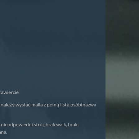
awiercie
należy wysłać maila z pełną listą osób(nazwa
ieodpowiedni strój, brak walk, brak
ana.