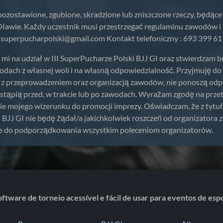
pozostawione, zgubione, skradzione lub zniszczone rzeczy, będąc
 Oławie. Każdy uczestnik musi przestrzegać regulaminu zawodów 
:
superpucharpolski@gmail.com
Kontakt telefoniczny : 693 399 61
i na udział w III SuperPucharze Polski BJJ GI oraz stwierdzam 
dach z własnej woli i na własną odpowiedzialność. Przyjmuję do 
e z przeprowadzeniem oraz organizacją zawodów, nie ponoszą od
ystąpią przed, w trakcie lub po zawodach. Wyrażam zgodę na prz
e mojego wizerunku do promocji imprezy. Oświadczam, że z tytu
i BJJ GI nie będę żądał/a jakichkolwiek roszczeń od organizator
e do podporządkowania wszystkim poleceniom organizatorów.
ftware de torneio acessível e fácil de usar para eventos de es