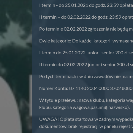
I termin - do 25.01.2021 do godz. 23:59 opłat
II termin – do 02.02.2022 do godz. 23:59 opła
Po terminie 02.02.2022 zgłoszenia nie będą m
Dwie kategorie: Do każdej kategorii wymagana 
I termin do 25.01.2022 junior i senior 200 zł se
II termin do 02.02.2022 junior i senior 300 zł s
Po tych terminach i w dniu zawodów nie ma moż
Numer Konta: 87 1140 2004 0000 3702 8080
W tytule przelewu: nazwa klubu, kategoria wa
klubu, kategoria wagowa,pas,imię,nazwisko).
UWAGA! Opłata startowa w żadnym wypadku (br
dokumentów, brak rejestracji w panelu rejest