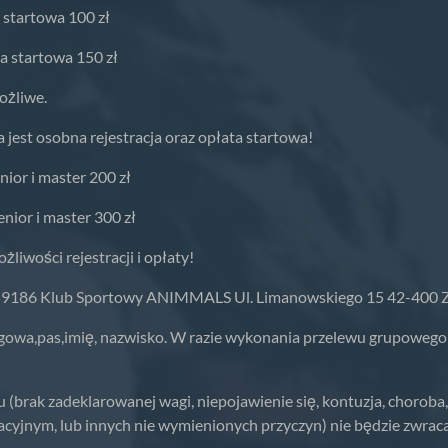
a startowa 100 zł
ta startowa 150 zł
ożliwe.
jest osobna rejestracja oraz opłata startowa!
nior i master 200 zł
enior i master 300 zł
liwości rejestracji i opłaty!
 9186 Klub Sportowy ANIMMALS Ul. Limanowskiego 15 42-400 Z
gowa,pas,imię, nazwisko. W razie wykonania przelewu grupowego 
ak zadeklarowanej wagi, niepojawienie się, kontuzja, choroba, n
racyjnym, lub innych nie wymienionych przyczyn) nie będzie zwrac