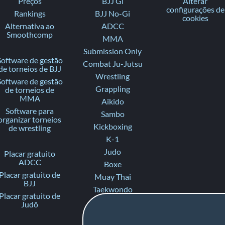
Preços
BJJ Gi
Alterar
configurações de
Rankings
BJJ No-Gi
cookies
Alternativa ao
ADCC
Smoothcomp
MMA
Submission Only
Software de gestão
Combat Ju-Jutsu
de torneios de BJJ
Wrestling
Software de gestão
Grappling
de torneios de
MMA
Aikido
Software para
Sambo
organizar torneios
Kickboxing
de wrestling
K-1
Judo
Placar gratuito
ADCC
Boxe
Placar gratuito de
Muay Thai
BJJ
Taekwondo
Placar gratuito de
Karate
Judô
Ju-Jitsu