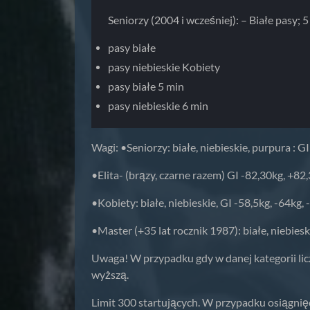
Seniorzy (2004 i wcześniej): – Białe pasy; 5
pasy białe
pasy niebieskie Kobiety
pasy białe 5 min
pasy niebieskie 6 min
Wagi: •Seniorzy: białe, niebieskie, purpura : G
•Elita- (brązy, czarne razem) GI -82,30kg, +82
•Kobiety: białe, niebieskie, GI -58,5kg, -64kg,
•Master (+35 lat rocznik 1987): białe, niebiesk
Uwaga! W przypadku gdy w danej kategorii lic
wyższą.
Limit 300 startujących. W przypadku osiągnięc