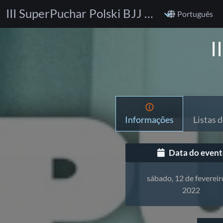
III SuperPuchar Polski BJJ GI
Português
I
Informações
Listas d
Data do event
sábado, 12 de fevereir
2022