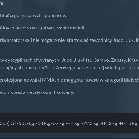
wa
 ilości pozyskanych sponsorów.
gólnych pasów nastąpi wręczenie medali.
ią amatorską i nie mogą w niej startować zawodnicy Judo, Jiu-J
w dyscyplinach chwytanych (Judo, Jiu-Jitsu, Sambo, Zapasy, Krav
dający stopnie poniżej brązowego pasa startują w kategorii nieb
profesjonalne walki MMA, nie mogą startować w kategorii białyc
zawodnik zostanie zdyskwalifikowany.
05) GI -58,5 kg, -64 kg, -69 kg, -74 kg, -79,3 kg, -84,3 kg, +84,3 kg