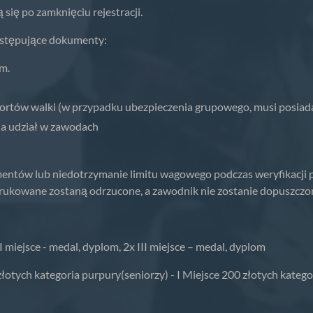
ię po zamknięciu rejestracji.
astępujące dokumenty:
m.
rtów walki (w przypadku ubezpieczenia grupowego, musi posiada
na udział w zawodach
tów lub niedotrzymanie limitu wagowego podczas weryfikacji 
drukowane zostaną odrzucone, a zawodnik nie zostanie dopuszczo
I miejsce - medal, dyplom, 2x III miejsce – medal, dyplom
złotych kategoria purpury(seniorzy) - I Miejsce 200 złotych katego