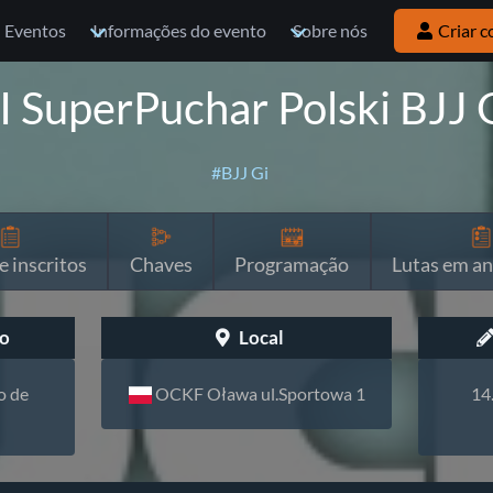
Eventos
Informações do evento
Sobre nós
Criar c
II SuperPuchar Polski BJJ 
#BJJ Gi
e inscritos
Chaves
Programação
Lutas em a
o
Local
o de
OCKF Oława ul.Sportowa 1
14