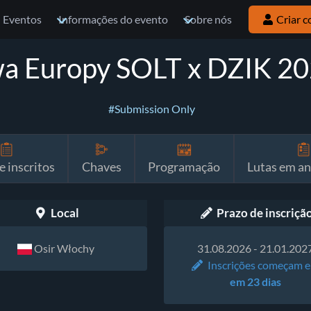
Eventos
Informações do evento
Sobre nós
Criar c
wa Europy SOLT x DZIK 20
#Submission Only
e inscritos
Chaves
Programação
Lutas em a
Local
Prazo de inscriçã
Osir Włochy
31.08.2026 - 21.01.202
Inscrições começam 
em 23 dias