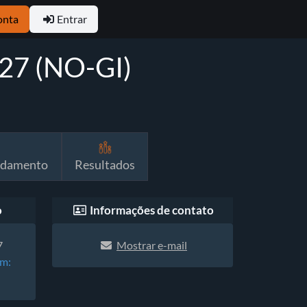
onta
Entrar
27 (NO-GI)
ndamento
Resultados
o
Informações de contato
7
Mostrar e-mail
em: