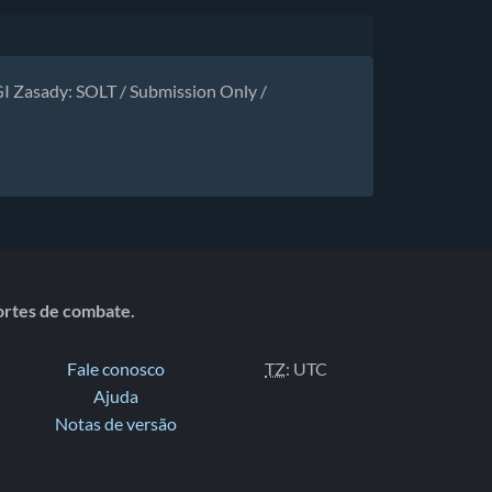
I Zasady: SOLT / Submission Only /
portes de combate.
Fale conosco
TZ
: UTC
Ajuda
Notas de versão