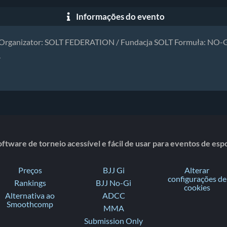
Informações do evento
hy Organizator: SOLT FEDERATION / Fundacja SOLT Formuła: NO-G
i
ftware de torneio acessível e fácil de usar para eventos de es
Preços
BJJ Gi
Alterar
configurações de
Rankings
BJJ No-Gi
cookies
Alternativa ao
ADCC
Smoothcomp
MMA
Submission Only