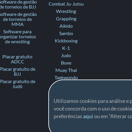
Software de gestão
Combat Ju-Jutsu
de torneios de BJJ
Wrestling
Software de gestão
Grappling
de torneios de
MMA
Aikido
Software para
Sambo
organizar torneios
Kickboxing
de wrestling
K-1
Judo
Placar gratuito
ADCC
Boxe
Placar gratuito de
Muay Thai
BJJ
Taekwondo
Placar gratuito de
Karate
Judô
Ju-Jitsu
Fighting
Utilizamos cookies para análise e p
Ne-waza Gi
você concorda com o uso de cookie
Ne-waza No-Gi
preferências
aqui
ou em "Alterar co
Contact Ju-Jitsu