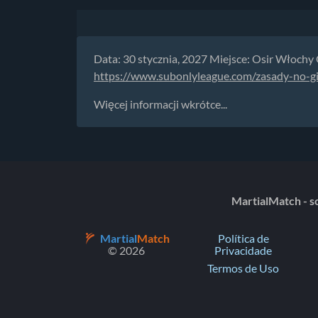
Data: 30 stycznia, 2027 Miejsce: Osir Włoc
https://www.subonlyleague.com/zasady-no-g
Więcej informacji wkrótce...
MartialMatch - so
Martial
Match
Política de
© 2026
Privacidade
Termos de Uso