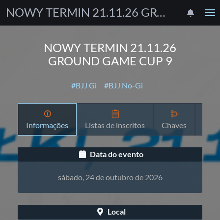
NOWY TERMIN 21.11.26 GROUND GAME CUP 9
NOWY TERMIN 21.11.26
GROUND GAME CUP 9
#BJJ Gi
#BJJ No-Gi
Informações
Listas de inscritos
Chaves
Prog
Data do evento
sábado, 24 de outubro de 2026
Local