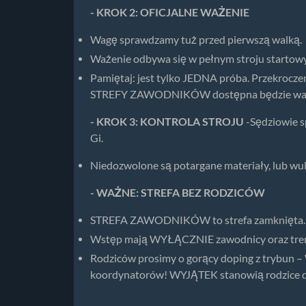
- KROK 2: OFICJALNE WAŻENIE
Wagę sprawdzamy tuż przed pierwszą walką.
Ważenie odbywa się w pełnym stroju startow
Pamiętaj: jest tylko JEDNA próba. Przekroczen
STREFY ZAWODNIKÓW dostępna będzie waga 
- KROK 3: KONTROLA STROJU
-Sędziowie s
Gi.
Niedozwolone są potargane materiały, lub wu
- WAŻNE: STREFA BEZ RODZICÓW
STREFA ZAWODNIKÓW to strefa zamknięta.
Wstęp mają WYŁĄCZNIE zawodnicy oraz trener
Rodziców prosimy o gorący doping z trybun –
koordynatorów! WYJĄTEK stanowią rodzice dzi