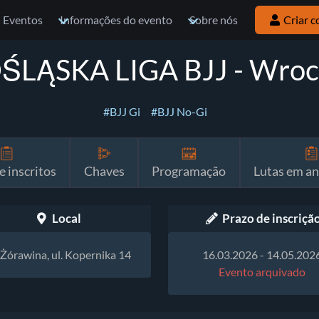
Eventos
Informações do evento
Sobre nós
Criar c
LĄSKA LIGA BJJ - Wroc
#BJJ Gi
#BJJ No-Gi
e inscritos
Chaves
Programação
Lutas em a
Local
Prazo de inscriçã
Żórawina, ul. Kopernika 14
16.03.2026 - 14.05.202
Evento arquivado