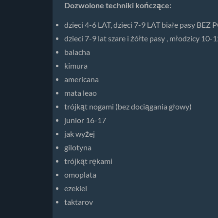
Dozwolone techniki kończące:
dzieci 4-6 LAT, dzieci 7-9 LAT białe pasy B
dzieci 7-9 lat szare i żółte pasy , młodzicy 10-1
balacha
kimura
americana
mata leao
trójkąt nogami (bez dociągania głowy)
junior 16-17
jak wyżej
gilotyna
trójkąt rękami
omoplata
ezekiel
taktarov