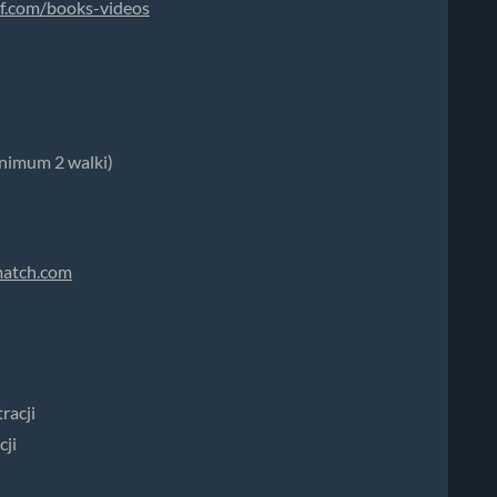
jjf.com/books-videos
nimum 2 walki)
match.com
racji
cji