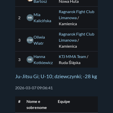
Bartosz
Nowa Huta
Ragnarok Fight Club
Mia
2
Limanowa
/
MK
Kalicińska
Kamienica
Ragnarok Fight Club
Oliwia
3
Limanowa
/
OW
Wiatr
Kamienica
Hanna
KTJ MMA Team
/
3
HK
Kotkiewicz
Ruda Śląska
Ju-Jitsu Gi; U-10; dziewczynki; -28 kg
2026-03-07 09:06:41
#
Nome e
Equipe
sobrenome