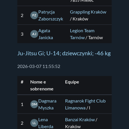
7BJJ Mielec
Patrycja
Grappling Kraków
2
PZ
Zaborszczyk
/ Kraków
Agata
Legion Team
3
AJ
Janicka
Tarnów
/ Tarnów
Ju-Jitsu Gi; U-14; dziewczynki; -46 kg
2026-03-07 11:55:52
#
Nome e
Equipe
sobrenome
Dagmara
Ragnarok Fight Club
1
DM
Myszka
Limanowa
/ l
Lena
Banzai Kraków
/
2
LL
Liberda
Kraków