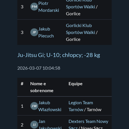
Piotr
3
Sportów Walki
/
PM
Mordarski
Gorlice
Gorlicki Klub
Jakub
3
Sportów Walki
/
JP
Piecuch
Gorlice
Ju-Jitsu Gi; U-10; chłopcy; -28 kg
2026-03-07 10:04:58
#
Nome e
Equipe
sobrenome
Jakub
Legion Team
1
JW
Wlazłowski
Tarnów
/ Tarnów
Jan
Dexters Team Nowy
2
JJ
Jakubowski
Sącz
/ Nowy Sącz