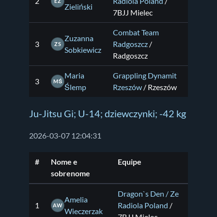
2
Radiola Poland
/
EZ
Zieliński
7BJJ Mielec
Combat Team
Zuzanna
3
Radgoszcz
/
ZS
Sobkiewicz
Radgoszcz
Maria
Grappling Dynamit
3
MŚ
Ślemp
Rzeszów
/ Rzeszów
Ju-Jitsu Gi; U-14; dziewczynki; -42 kg
2026-03-07 12:04:31
#
Nome e
Equipe
sobrenome
Dragon`s Den / Ze
Amelia
1
Radiola Poland
/
AW
Wieczerzak