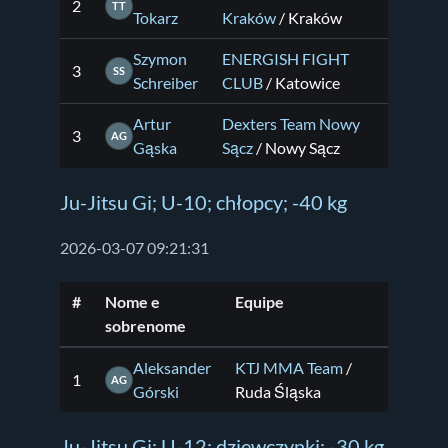
2
TT
Tokarz
Kraków
/ Kraków
Szymon
ENERGISH FIGHT
3
SS
Schreiber
CLUB
/ Katowice
Artur
Dexters Team Nowy
3
AG
Gąska
Sącz
/ Nowy Sącz
Ju-Jitsu Gi; U-10; chłopcy; -40 kg
2026-03-07 09:21:31
#
Nome e
Equipe
sobrenome
Aleksander
KTJ MMA Team
/
1
AG
Górski
Ruda Śląska
Ju-Jitsu Gi; U-12; dziewczynki; -30 kg