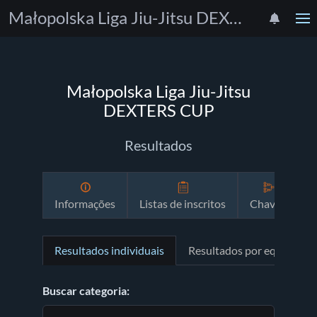
Małopolska Liga Jiu-Jitsu DEXTERS CUP
Małopolska Liga Jiu-Jitsu
DEXTERS CUP
Resultados
Informações
Listas de inscritos
Chaves
P
Resultados individuais
Resultados por equipe
Buscar categoria: