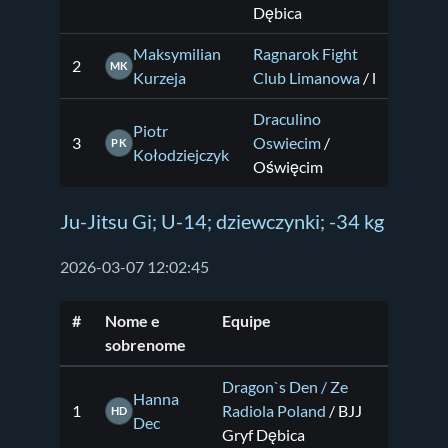
Dębica
Maksymilian
Ragnarok Fight
2
MK
Kurzeja
Club Limanowa
/ l
Draculino
Piotr
3
Oswiecim
/
PK
Kołodziejczyk
Oświęcim
Ju-Jitsu Gi; U-14; dziewczynki; -34 kg
2026-03-07 12:02:45
#
Nome e
Equipe
sobrenome
Dragon`s Den / Ze
Hanna
1
Radiola Poland
/ BJJ
HD
Dec
Gryf Dębica