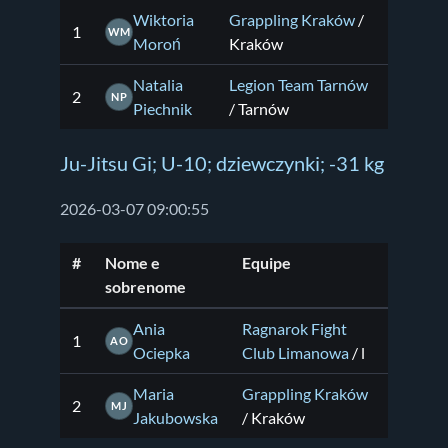
Wiktoria
Grappling Kraków
/
1
WM
Moroń
Kraków
Natalia
Legion Team Tarnów
2
NP
Piechnik
/ Tarnów
Ju-Jitsu Gi; U-10; dziewczynki; -31 kg
2026-03-07 09:00:55
#
Nome e
Equipe
sobrenome
Ania
Ragnarok Fight
1
AO
Ociepka
Club Limanowa
/ l
Maria
Grappling Kraków
2
MJ
Jakubowska
/ Kraków