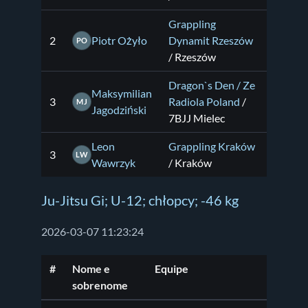
Grappling
2
Piotr Ożyło
Dynamit Rzeszów
PO
/ Rzeszów
Dragon`s Den / Ze
Maksymilian
3
Radiola Poland
/
MJ
Jagodziński
7BJJ Mielec
Leon
Grappling Kraków
3
LW
Wawrzyk
/ Kraków
Ju-Jitsu Gi; U-12; chłopcy; -46 kg
2026-03-07 11:23:24
#
Nome e
Equipe
sobrenome