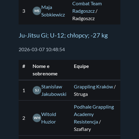
Combat Team
Maja
3
Radgoszcz
/
MS
Sobkiewicz
Radgoszcz
Ju-Jitsu Gi; U-12; chłopcy; -27 kg
2026-03-07 10:48:54
#
Nome e
Equipe
sobrenome
Stanisław
Grappling Kraków
/
1
SJ
Jakubowski
Struga
Podhale Grappling
Witold
Academy
2
WH
Huzior
Resistencja
/
Szaflary