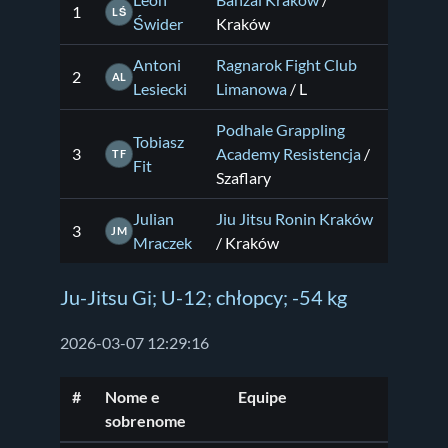
Leon
Banzai Kraków
/
1
LŚ
Świder
Kraków
Antoni
Ragnarok Fight Club
2
AL
Lesiecki
Limanowa
/ L
Podhale Grappling
Tobiasz
3
Academy Resistencja
/
TF
Fit
Szaflary
Julian
Jiu Jitsu Ronin Kraków
3
JM
Mraczek
/ Kraków
Ju-Jitsu Gi; U-12; chłopcy; -54 kg
2026-03-07 12:29:16
#
Nome e
Equipe
sobrenome