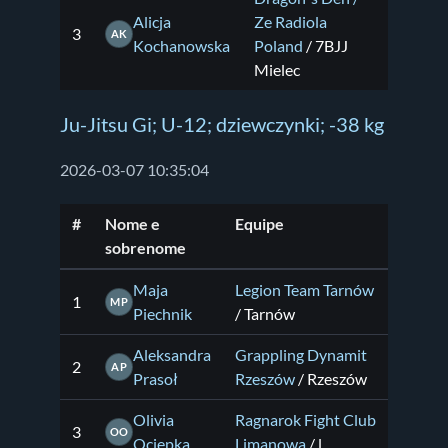
Alicja
Ze Radiola
3
AK
Kochanowska
Poland
/ 7BJJ
Mielec
Ju-Jitsu Gi; U-12; dziewczynki; -38 kg
2026-03-07 10:35:04
#
Nome e
Equipe
sobrenome
Maja
Legion Team Tarnów
1
MP
Piechnik
/ Tarnów
Aleksandra
Grappling Dynamit
2
AP
Prasoł
Rzeszów
/ Rzeszów
Olivia
Ragnarok Fight Club
3
OO
Ociepka
Limanowa
/ l