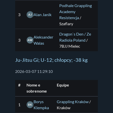
Podhale Grappling
Academy
3
Alan Janik
AJ
Resistencja
/
Szaflary
Dragon`s Den / Ze
Aleksander
3
Radiola Poland
/
AW
Walas
7BJJ Mielec
Ju-Jitsu Gi; U-12; chłopcy; -38 kg
2026-03-07 11:29:10
#
Nome e
Equipe
sobrenome
Borys
Grappling Kraków
/
1
BK
Klempka
Kraków