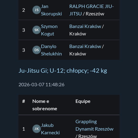
Jan
RALPH GRACIE JIU-
2
JS
Skorupski
JITSU
/ Rzeszów
Szymon
Banzai Kraków
/
3
SK
Kogut
Kraków
Danylo
Banzai Kraków
/
3
DS
Shelukhin
Kraków
Ju-Jitsu Gi; U-12; chłopcy; -42 kg
2026-03-07 11:48:26
#
Nome e
Equipe
sobrenome
Grappling
Jakub
1
Dynamit Rzeszów
JK
Karnecki
/ Rzeszów