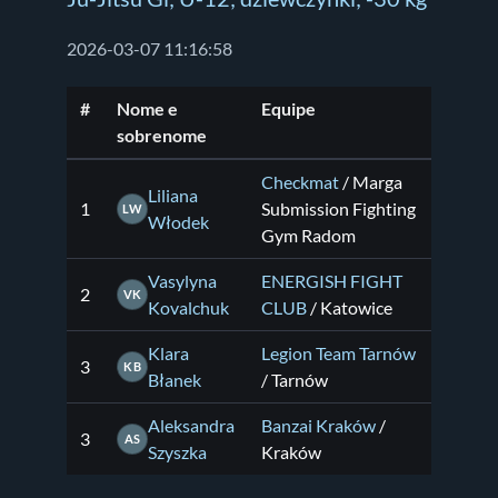
2026-03-07 11:16:58
#
Nome e
Equipe
sobrenome
Checkmat
/ Marga
Liliana
1
Submission Fighting
LW
Włodek
Gym Radom
Vasylyna
ENERGISH FIGHT
2
VK
Kovalchuk
CLUB
/ Katowice
Klara
Legion Team Tarnów
3
KB
Błanek
/ Tarnów
Aleksandra
Banzai Kraków
/
3
AS
Szyszka
Kraków