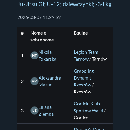
Ju-Jitsu Gi; U-12; dziewczynki; -34 kg
2026-03-07 11:29:59
#
Nome e
Equipe
sobrenome
Nikola
Legion Team
1
NT
Tokarska
Tarnów
/ Tarnów
Grappling
Aleksandra
Dynamit
2
AM
Mazur
Rzeszów
/
Rzeszów
Gorlicki Klub
Liliana
3
Sportów Walki
/
LZ
Ziemba
Gorlice
Dragon`s Den /