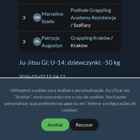
Podhale Grappling
Marcelina
3
Academy Resistencja
MS
Szado
/ Szaflary
Patrycja
Grappling Kraków
/
3
PA
Augustyn
Kraków
Ju-Jitsu Gi; U-14; dziewczynki; -50 kg
2026-03-07 11:54:12
Utilizamos cookies para análise e personalização. Ao clicar em
#
Nome e
Equipe
"Aceitar", você concorda com o uso de cookies. Você pode
sobrenome
personalizar suas preferências
aqui
ou em "Alterar configurações de
cookies".
Magdalena
Ragnarok Fight Club
1
MW
Wajda
Limanowa
/ l
Aceitar
Recusar
Dragon`s Den / Ze
Jagoda