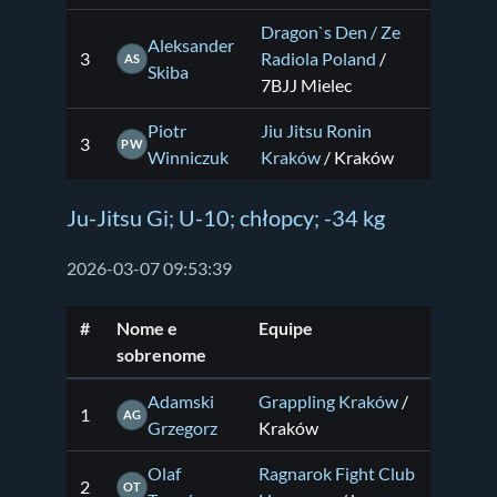
Dragon`s Den / Ze
Aleksander
3
Radiola Poland
/
AS
Skiba
7BJJ Mielec
Piotr
Jiu Jitsu Ronin
3
PW
Winniczuk
Kraków
/ Kraków
Ju-Jitsu Gi; U-10; chłopcy; -34 kg
2026-03-07 09:53:39
#
Nome e
Equipe
sobrenome
Adamski
Grappling Kraków
/
1
AG
Grzegorz
Kraków
Olaf
Ragnarok Fight Club
2
OT