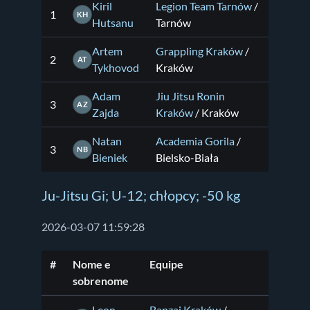
Kiril
Legion Team Tarnów
/
1
KH
Hutsanu
Tarnów
Artem
Grappling Kraków
/
2
AT
Tykhovod
Kraków
Adam
Jiu Jitsu Ronin
3
AZ
Zajda
Kraków
/ Kraków
Natan
Academia Gorila
/
3
NB
Bieniek
Bielsko-Biała
Ju-Jitsu Gi; U-12; chłopcy; -50 kg
2026-03-07 11:59:28
#
Nome e
Equipe
sobrenome