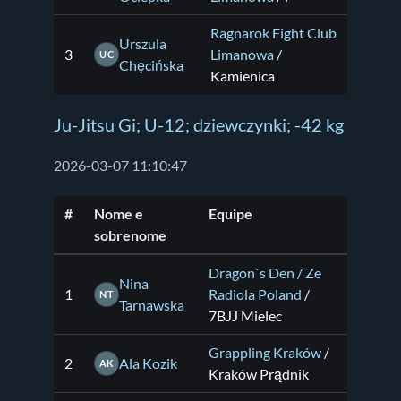
Ragnarok Fight Club
Urszula
3
Limanowa
/
UC
Chęcińska
Kamienica
Ju-Jitsu Gi; U-12; dziewczynki; -42 kg
2026-03-07 11:10:47
#
Nome e
Equipe
sobrenome
Dragon`s Den / Ze
Nina
1
Radiola Poland
/
NT
Tarnawska
7BJJ Mielec
Grappling Kraków
/
2
Ala Kozik
AK
Kraków Prądnik