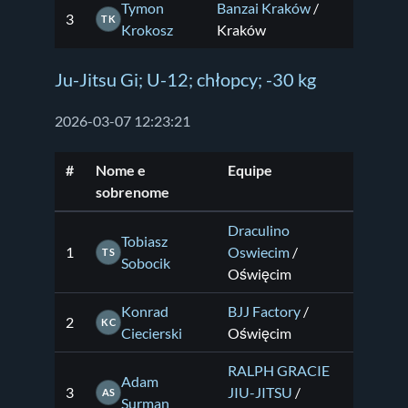
Tymon
Banzai Kraków
/
3
TK
Krokosz
Kraków
Ju-Jitsu Gi; U-12; chłopcy; -30 kg
2026-03-07 12:23:21
#
Nome e
Equipe
sobrenome
Draculino
Tobiasz
1
Oswiecim
/
TS
Sobocik
Oświęcim
Konrad
BJJ Factory
/
2
KC
Ciecierski
Oświęcim
RALPH GRACIE
Adam
3
JIU-JITSU
/
AS
Surman