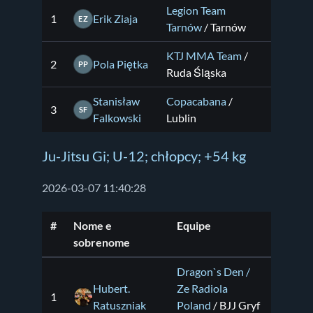
Legion Team
1
Erik Ziaja
EZ
Tarnów
/ Tarnów
KTJ MMA Team
/
2
Pola Piętka
PP
Ruda Śląska
Stanisław
Copacabana
/
3
SF
Falkowski
Lublin
Ju-Jitsu Gi; U-12; chłopcy; +54 kg
2026-03-07 11:40:28
#
Nome e
Equipe
sobrenome
Dragon`s Den /
Hubert.
Ze Radiola
1
Ratuszniak
Poland
/ BJJ Gryf