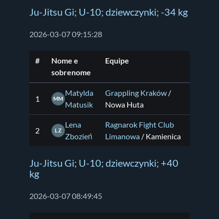
Ju-Jitsu Gi; U-10; dziewczynki; -34 kg
2026-03-07 09:15:28
#
Nome e
Equipe
sobrenome
Matylda
Grappling Kraków
/
1
MM
Matusik
Nowa Huta
Lena
Ragnarok Fight Club
2
LZ
Zbozień
Limanowa
/ Kamienica
Ju-Jitsu Gi; U-10; dziewczynki; +40
kg
2026-03-07 08:49:45