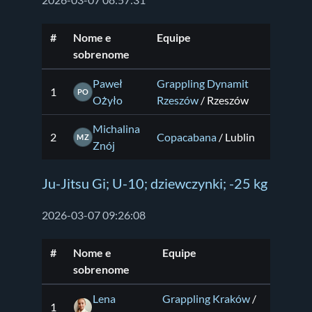
2026-03-07 08:57:31
#
Nome e
Equipe
sobrenome
Paweł
Grappling Dynamit
1
PO
Ożyło
Rzeszów
/ Rzeszów
Michalina
2
Copacabana
/ Lublin
MZ
Znój
Ju-Jitsu Gi; U-10; dziewczynki; -25 kg
2026-03-07 09:26:08
#
Nome e
Equipe
sobrenome
Lena
Grappling Kraków
/
1