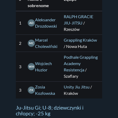
sobrenome
RALPH GRACIE
Aleksander
1
JIU-JITSU
/
AD
Drozdowski
Rzeszów
Marcel
Grappling Kraków
2
MC
Cholewiński
/ Nowa Huta
Podhale Grappling
Wojciech
Academy
3
WH
Huzior
Resistencja
/
Szaflary
Zosia
Unity Jiu Jitsu
/
3
ZK
Kozłowska
Kraków
Ju-Jitsu Gi; U-8; dziewczynki i
chłopcy; -25 kg