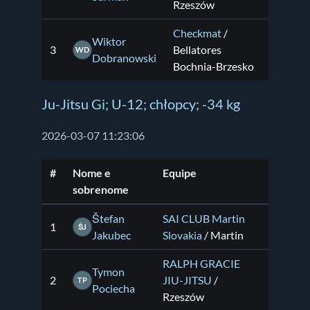
Rzeszów
Checkmat
/
Wiktor
3
Bellatores
WD
Dobranowski
Bochnia-Brzesko
Ju-Jitsu Gi; U-12; chłopcy; -34 kg
2026-03-07 11:23:06
#
Nome e
Equipe
sobrenome
Štefan
SAI CLUB Martin
1
ŠJ
Jakubec
Slovakia
/ Martin
RALPH GRACIE
Tymon
2
JIU-JITSU
/
TP
Pociecha
Rzeszów