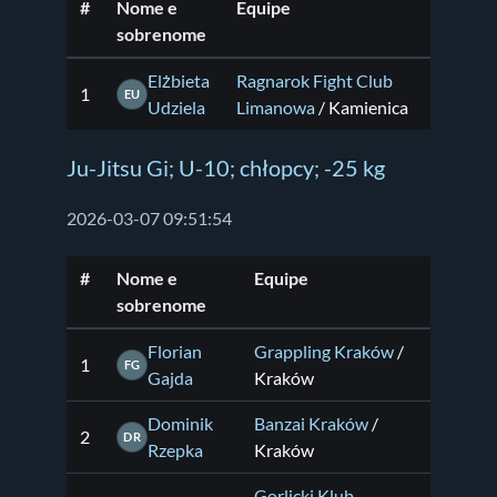
#
Nome e
Equipe
sobrenome
Elżbieta
Ragnarok Fight Club
1
EU
Udziela
Limanowa
/ Kamienica
Ju-Jitsu Gi; U-10; chłopcy; -25 kg
2026-03-07 09:51:54
#
Nome e
Equipe
sobrenome
Florian
Grappling Kraków
/
1
FG
Gajda
Kraków
Dominik
Banzai Kraków
/
2
DR
Rzepka
Kraków
Gorlicki Klub