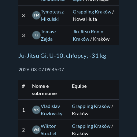
Tymoteusz
Grappling Kraków
/
3
TM
Mikulski
Nowa Huta
Tomasz
Jiu Jitsu Ronin
3
TZ
Zajda
Kraków
/ Kraków
Ju-Jitsu Gi; U-10; chłopcy; -31 kg
2026-03-07 09:46:07
#
Nome e
Equipe
sobrenome
Vladislav
Grappling Kraków
/
1
VK
Kozlovskyi
Kraków
Wiktor
Grappling Kraków
/
2
WS
Stochel
Kraków