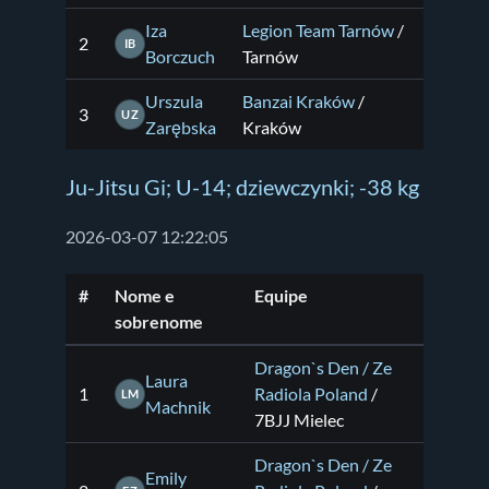
Iza
Legion Team Tarnów
/
2
IB
Borczuch
Tarnów
Urszula
Banzai Kraków
/
3
UZ
Zarębska
Kraków
Ju-Jitsu Gi; U-14; dziewczynki; -38 kg
2026-03-07 12:22:05
#
Nome e
Equipe
sobrenome
Dragon`s Den / Ze
Laura
1
Radiola Poland
/
LM
Machnik
7BJJ Mielec
Dragon`s Den / Ze
Emily