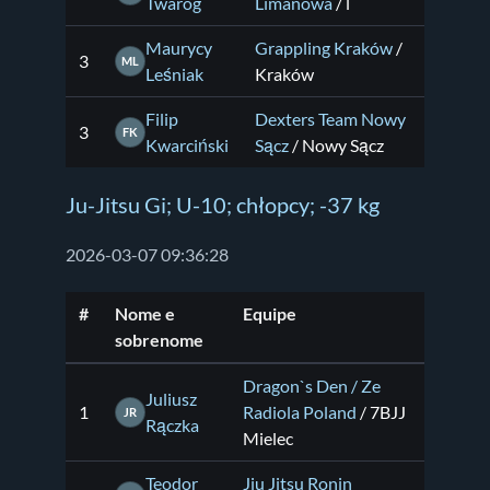
Twaróg
Limanowa
/ l
Maurycy
Grappling Kraków
/
3
ML
Leśniak
Kraków
Filip
Dexters Team Nowy
3
FK
Kwarciński
Sącz
/ Nowy Sącz
Ju-Jitsu Gi; U-10; chłopcy; -37 kg
2026-03-07 09:36:28
#
Nome e
Equipe
sobrenome
Dragon`s Den / Ze
Juliusz
1
Radiola Poland
/ 7BJJ
JR
Rączka
Mielec
Teodor
Jiu Jitsu Ronin