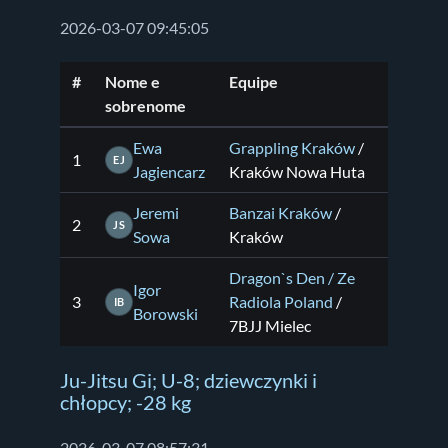
2026-03-07 09:45:05
#
Nome e
Equipe
sobrenome
Ewa
Grappling Kraków
/
1
EJ
Jagiencarz
Kraków Nowa Huta
Jeremi
Banzai Kraków
/
2
JS
Sowa
Kraków
Dragon`s Den / Ze
Igor
3
Radiola Poland
/
IB
Borowski
7BJJ Mielec
Ju-Jitsu Gi; U-8; dziewczynki i
chłopcy; -28 kg