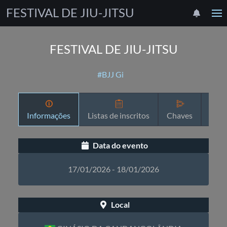
FESTIVAL DE JIU-JITSU
FESTIVAL DE JIU-JITSU
#BJJ Gi
Informações
Listas de inscritos
Chaves
Prog
Data do evento
17/01/2026 - 18/01/2026
Local