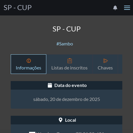
SP - CUP
SP - CUP
#Sambo
Informações
Listas de inscritos
Chaves
Prog
Data do evento
sábado, 20 de dezembro de 2025
Local