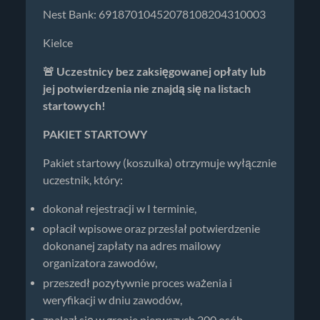
Nest Bank: 69187010452078108204310003
Kielce
🚨 Uczestnicy bez zaksięgowanej opłaty lub
jej potwierdzenia nie znajdą się na listach
startowych!
PAKIET STARTOWY
Pakiet startowy (koszulka) otrzymuje wyłącznie
uczestnik, który:
dokonał rejestracji w I terminie,
opłacił wpisowe oraz przesłał potwierdzenie
dokonanej zapłaty na adres mailowy
organizatora zawodów,
przeszedł pozytywnie proces ważenia i
weryfikacji w dniu zawodów,
znalazł się w gronie pierwszych 200 osób