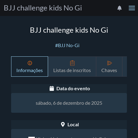
BJJ challenge kids No Gi
BJJ challenge kids No Gi
#BJJ No-Gi
Informações
Listas de inscritos
Chaves
Prog
Data do evento
sábado, 6 de dezembro de 2025
Local