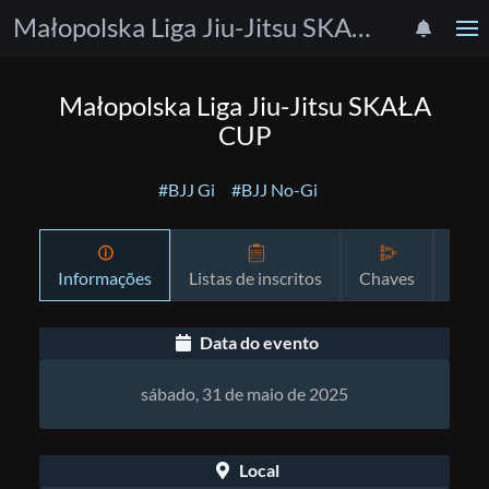
Małopolska Liga Jiu-Jitsu SKAŁA CUP
Małopolska Liga Jiu-Jitsu SKAŁA
CUP
#BJJ Gi
#BJJ No-Gi
Informações
Listas de inscritos
Chaves
Prog
Data do evento
sábado, 31 de maio de 2025
Local