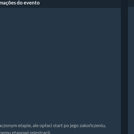
mações do evento
zonym etapie, ale opłaci start po jego zakończeniu,
emu etapowi rejestracji.