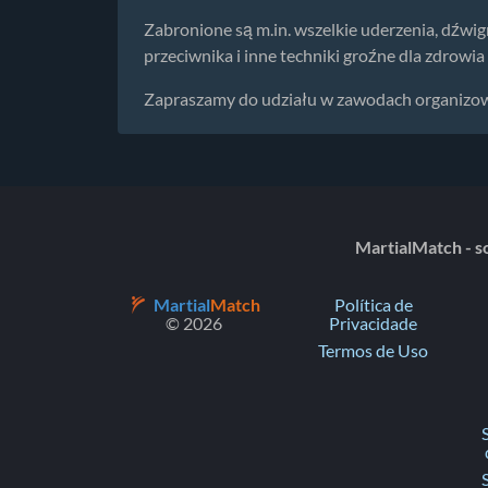
Zabronione są m.in. wszelkie uderzenia, dźwign
przeciwnika i inne techniki groźne dla zdrowi
Zapraszamy do udziału w zawodach organizowa
MartialMatch - so
Martial
Match
Política de
© 2026
Privacidade
Termos de Uso