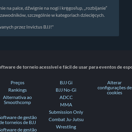
ie na palce, dźwignie na nogi i kręgosłup, „rozbijanie”
a zawodników, szczególnie w kategoriach dziecięcych.
nych przez Invictus BJJ!"
ftware de torneio acessível e fácil de usar para eventos de es
Preços
BJJ Gi
Alterar
configurações de
Rankings
BJJ No-Gi
cookies
Alternativa ao
ADCC
Smoothcomp
MMA
Submission Only
Software de gestão
Combat Ju-Jutsu
de torneios de BJJ
Wrestling
Software de gestão