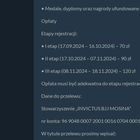
• Medale, dyplomy oraz nagrody ufundowane 
Opłaty
Etapy rejestracji:
• I etap (17.09.2024 – 16.10.2024) – 70 zł
• II etap (17.10.2024 – 07.11.2024) – 90 zł
• III etap (08.11.2024 – 18.11.2024) – 120 zł
Opłata musi być adekwatna do etapu rejestracj
Dane do przelewu:
Stowarzyszenie „INVICTUS BJJ MOSINA”
nr konta: 96 9048 0007 2001 0016 0704 000
W tytule przelewu prosimy wpisać: