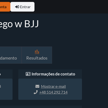
onta
Entrar
ego w BJJ
ndamento
Resultados
o
Informações de contato
4
Mostrar e-mail
+48 514 292 714