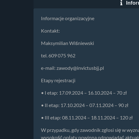
Infor
Informacje organizacyjne
Kontakt:
Maksymilian Wiśniewski
tel. 609 075 962
e-mail:
zawody@invictusbjj.pl
Etapy rejestracji
• I etap: 17.09.2024 – 16.10.2024 – 70 zł
• II etap: 17.10.2024 – 07.11.2024 – 90 zł
• III etap: 08.11.2024 – 18.11.2024 – 120 zł
W przypadku, gdy zawodnik zgłosi się w wyznac
wysokość opłaty powinna odpowiadać aktualn