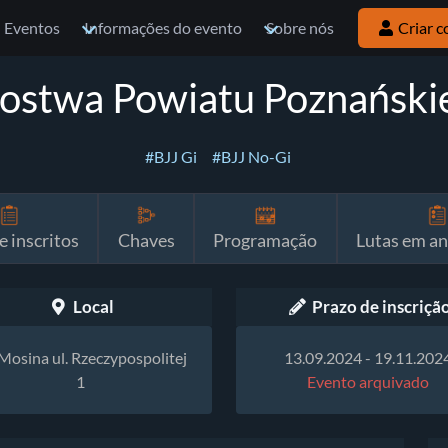
Eventos
Informações do evento
Sobre nós
Criar c
zostwa Powiatu Poznański
#BJJ Gi
#BJJ No-Gi
e inscritos
Chaves
Programação
Lutas em a
Local
Prazo de inscriçã
Mosina ul. Rzeczypospolitej
13.09.2024 - 19.11.202
1
Evento arquivado