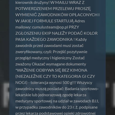
kierownik drużyny! W MAILU WRAZ Z
POTWIERDZENIEM PRZELEWU PROSZĘ
WYMIENIĆ ZAWODNIKÓW OPŁACONYCH I
W JAKIEJ FORMULE STARTUJĄ Adres
mailowy:
cumulusteam@op.pl
PRZY
ZGŁOSZENIU EKIP NALEŻY PODAĆ KOLOR
PASA KAŻDEGO ZAWODNIKA ! Każdy
zawodnik przed zawodami musi zostać
zweryfikowany, czyli: Przejść pozytywnie
przegląd medyczny i higieniczny Zostać
zważony Okazać wymagane dokumenty
*WAŻENIE ODBYWA SIĘ BEZ KIMONA
(NIEZALEŻNIE CZY TO KATEGORIA GI CZY
NOGI) - tolerancja wynosi 500 g!!! Wszyscy
zawodnicy muszą posiadać: Badania sportowo-
lekarskie lub jednorazową zgodę lekarza
medycyny sportowej na udział w zawodach BJJ,
w przypadku zawodników do 23 r. ż. podpisane
przez lekarza podstawowej opieki zdrowotnej