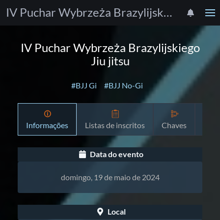
IV Puchar Wybrzeża Brazylijskiego Jiu jitsu
IV Puchar Wybrzeża Brazylijskiego
Jiu jitsu
#BJJ Gi
#BJJ No-Gi
Informações
Listas de inscritos
Chaves
Prog
Data do evento
domingo, 19 de maio de 2024
Local