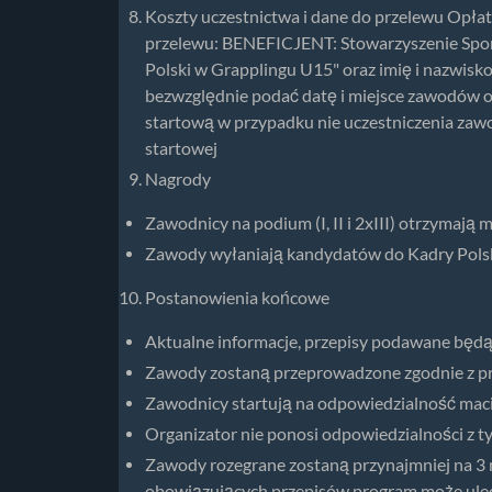
Koszty uczestnictwa i dane do przelewu Opłata
przelewu: BENEFICJENT: Stowarzyszenie Sp
Polski w Grapplingu U15" oraz imię i nazwisk
bezwzględnie podać datę i miejsce zawodów o
startową w przypadku nie uczestniczenia zaw
startowej
Nagrody
Zawodnicy na podium (I, II i 2xIII) otrzymają 
Zawody wyłaniają kandydatów do Kadry Polsk
Postanowienia końcowe
Aktualne informacje, przepisy podawane będą
Zawody zostaną przeprowadzone zgodnie z p
Zawodnicy startują na odpowiedzialność maci
Organizator nie ponosi odpowiedzialności z t
Zawody rozegrane zostaną przynajmniej na 
obowiązujących przepisów program może ulec z