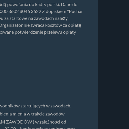
będą powołania do kadry polski. Dane do
000 3602 8046 3622 Z dopiskiem "Puchar
ewu za startowe na zawodach należy
rganizator nie zwraca kosztów za opłatę
ukowane potwierdzenie przelewu opłaty
awodników startujących w zawodach.
ubienia mienia w trakcie zawodów.
GRAM ZAWODÓW ( w zależności od
– 22:00 – konferencja techniczna oraz