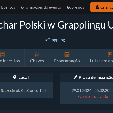
Eventos
Informações do evento
Sobre nós
Criar c
char Polski w Grapplingu 
#Grappling
e inscritos
Chaves
Programação
Lutas em a
Local
Prazo de inscriçã
Szczecin ul. Ku Słońcu 124
29.01.2024 - 25.02.202
Evento arquivado