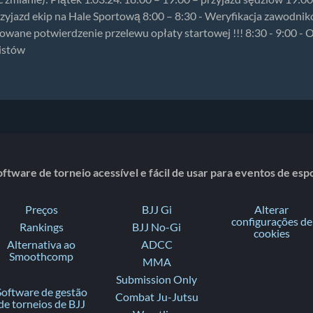
zyjazd ekip na Hale Sportową 8:00 – 8:30 - Weryfikacja zawodnik
owane potwierdzenie przelewu opłaty startowej !!! 8:30 - 9:00 -
istów
ftware de torneio acessível e fácil de usar para eventos de es
Preços
BJJ Gi
Alterar
configurações de
Rankings
BJJ No-Gi
cookies
Alternativa ao
ADCC
Smoothcomp
MMA
Submission Only
Software de gestão
Combat Ju-Jutsu
de torneios de BJJ