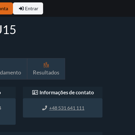
onta
Entrar
U15
ndamento
Resultados
o
Informações de contato
4
+48 531 641 111