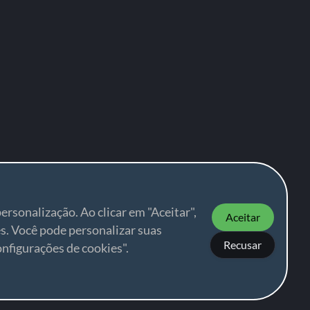
ersonalização. Ao clicar em "Aceitar",
Aceitar
s. Você pode personalizar suas
Recusar
nfigurações de cookies".