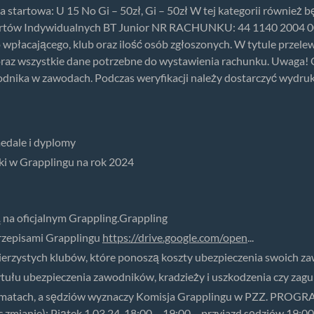
 startowa: U 15 No Gi – 50zł, Gi – 50zł W tej kategorii również 
ortów Indywidualnych BT Junior NR RACHUNKU: 44 1140 2004 0
o wpłacającego, klub oraz ilość osób zgłoszonych. W tytule przel
raz wszystkie dane potrzebne do wystawienia rachunku. Uwaga! O
odnika w zawodach. Podczas weryfikacji należy dostarczyć wydr
medale i dyplomy
i w Grapplingu na rok 2024
 na oficjalnym Grappling.Grappling
rzepisami Grapplingu
https://drive.google.com/open
...
erzystych klubów, które ponoszą koszty ubezpieczenia swoich z
ytułu ubezpieczenia zawodników, kradzieży i uszkodzenia czy zag
3 matach, a sędziów wyznaczy Komisja Grapplingu w PZZ. PRO
mianie): Piątek 1.03.24. 18:00 – 19:00 – przyjazd sędziów 19:00 