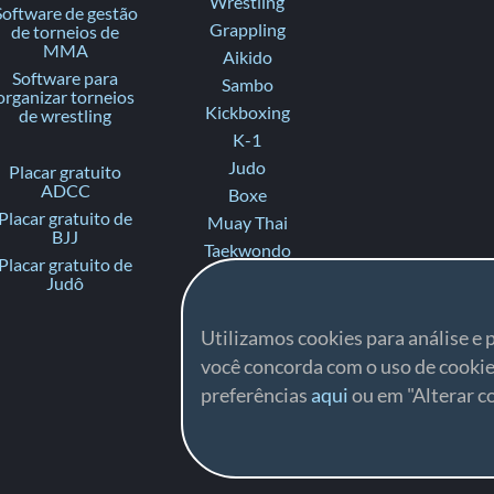
Wrestling
Software de gestão
Grappling
de torneios de
MMA
Aikido
Software para
Sambo
organizar torneios
Kickboxing
de wrestling
K-1
Judo
Placar gratuito
ADCC
Boxe
Placar gratuito de
Muay Thai
BJJ
Taekwondo
Placar gratuito de
Karate
Judô
Ju-Jitsu
Fighting
Utilizamos cookies para análise e p
Ne-waza Gi
você concorda com o uso de cookie
Ne-waza No-Gi
preferências
aqui
ou em "Alterar co
Contact Ju-Jitsu