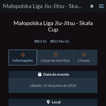
Małopolska Liga Jiu-Jitsu - Skała Cup
Małopolska Liga Jiu-Jitsu - Skała
Cup
#BJJ Gi
#BJJ No-Gi
Informações
Listas de inscritos
Chaves
Prog
Data do evento
sábado, 15 de junho de 2024
Local