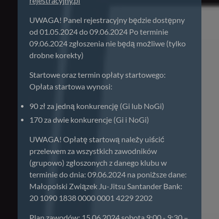
rejestracyjny.pl
UWAGA! Panel rejestracyjny będzie dostępny
od 01.05.2024 do 09.06.2024 Po terminie
09.06.2024 zgłoszenia nie będą możliwe (tylko
drobne korekty)
Startowe oraz termin opłaty startowego:
Opłata startowa wynosi:
90 zł za jedną konkurencję (Gi lub NoGi)
170 za dwie konkurencje (Gi i NoGi)
UWAGA! Opłatę startową należy uiścić
przelewem za wszystkich zawodników
(grupowo) zgłoszonych z danego klubu w
terminie do dnia: 09.06.2024 na poniższe dane:
Małopolski Związek Ju-Jitsu Santander Bank:
20 1090 1838 0000 0001 4229 2202
Plan zawodów: 15.06.2024 sobota 9:00 - 9:30 –