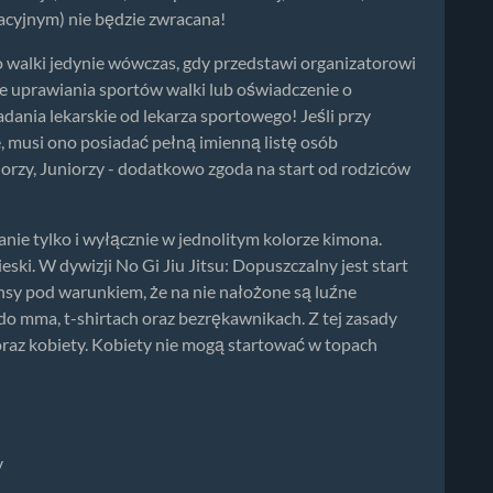
racyjnym) nie będzie zwracana!
walki jedynie wówczas, gdy przedstawi organizatorowi
e uprawiania sportów walki lub oświadczenie o
nia lekarskie od lekarza sportowego! Jeśli przy
, musi ono posiadać pełną imienną listę osób
iorzy, Juniorzy - dodatkowo zgoda na start od rodziców
anie tylko i wyłącznie w jednolitym kolorze kimona.
eski. W dywizji No Gi Jiu Jitsu: Dopuszczalny jest start
nsy pod warunkiem, że na nie nałożone są luźne
do mma, t-shirtach oraz bezrękawnikach. Z tej zasady
 oraz kobiety. Kobiety nie mogą startować w topach
y