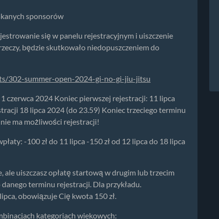
yskanych sponsorów
jestrowanie się w panelu rejestracyjnym i uiszczenie
h rzeczy, będzie skutkowało niedopuszczeniem do
nts/302-summer-open-2024-gi-no-gi-jiu-jitsu
: 1 czerwca 2024 Koniec pierwszej rejestracji: 11 lipca
tracji 18 lipca 2024 (do 23.59) Koniec trzeciego terminu
 nie ma możliwości rejestracji!
łaty: -100 zł do 11 lipca -150 zł od 12 lipca do 18 lipca
, ale uiszczasz opłatę startową w drugim lub trzecim
danego terminu rejestracji. Dla przykładu.
 lipca, obowiązuje Cię kwota 150 zł.
mbinacjach kategoriach wiekowych: