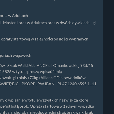
 oraz w Adultach
, Master I oraz w Adultach oraz w dwóch dywizjach - gi
 opłaty startowej w zależności od ilości wybranych
egoriach wagowych
 i Sztuk Walki ALLIANCE ul. Omańkowskiej 93d/15
5826 w tytule proszę wpisać "imię
Nowak+gi+biały+70kg+Alliance" Dla zawodników
e: SWIFT/BIC - PKOPPLPW IBAN - PL47 1240 6595 1111
y o wpisanie w tytule wszystkich nazwisk za które
z pełną listą osób. Opłata startowa w żadnym wypadku
ontuzja, choroba, nieodpowiedni strój, brak walk, brak