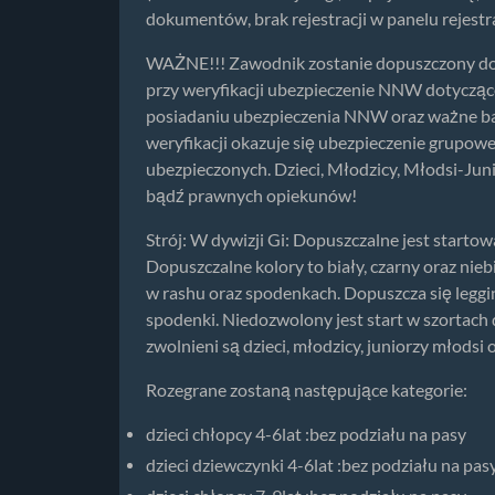
dokumentów, brak rejestracji w panelu rejest
WAŻNE!!! Zawodnik zostanie dopuszczony do 
przy weryfikacji ubezpieczenie NNW dotycząc
posiadaniu ubezpieczenia NNW oraz ważne bada
weryfikacji okazuje się ubezpieczenie grupowe
ubezpieczonych. Dzieci, Młodzicy, Młodsi-Jun
bądź prawnych opiekunów!
Strój: W dywizji Gi: Dopuszczalne jest startow
Dopuszczalne kolory to biały, czarny oraz niebi
w rashu oraz spodenkach. Dopuszcza się leggi
spodenki. Niedozwolony jest start w szortach 
zwolnieni są dzieci, młodzicy, juniorzy młodsi
Rozegrane zostaną następujące kategorie:
dzieci chłopcy 4-6lat :bez podziału na pasy
dzieci dziewczynki 4-6lat :bez podziału na pas