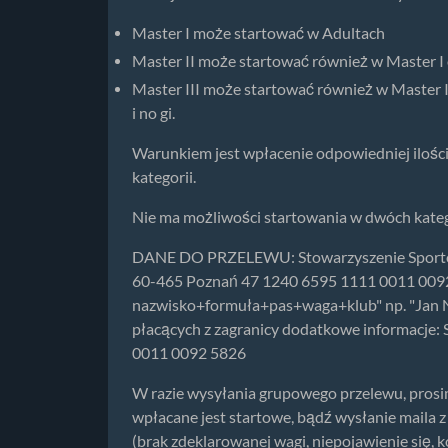
Master I może startować w Adultach
Master II może startować również w Master I
Master III może startować również w Master II
i no gi.
Warunkiem jest wpłacenie odpowiedniej ilości
kategorii.
Nie ma możliwości startowania w dwóch kat
DANE DO PRZELEWU: Stowarzyszenie Sportów
60-465 Poznań 47 1240 6595 1111 0011 0092 
nazwisko+formuła+pas+waga+klub" np. "Jan 
płacących z zagranicy dodatkowe informacj
0011 0092 5826
W razie wysyłania grupowego przelewu, prosim
wpłacane jest startowe, bądź wysłanie maila 
(brak zdeklarowanej wagi, niepojawienie się, k