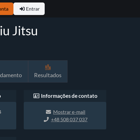
onta
Entrar
u Jitsu
ndamento
Resultados
o
Informações de contato
4
Mostrar e-mail
+48 508 037 037