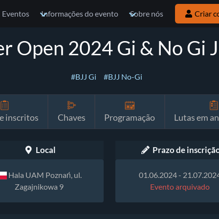
Eventos
Informações do evento
Sobre nós
Criar c
 Open 2024 Gi & No Gi Ji
#BJJ Gi
#BJJ No-Gi
e inscritos
Chaves
Programação
Lutas em a
Local
Prazo de inscriçã
Hala UAM Poznań, ul.
01.06.2024 - 21.07.202
Zagajnikowa 9
Evento arquivado