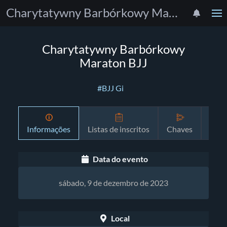
Charytatywny Barbórkowy Maraton BJJ
Charytatywny Barbórkowy
Maraton BJJ
#BJJ Gi
Informações
Listas de inscritos
Chaves
Prog
Data do evento
sábado, 9 de dezembro de 2023
Local