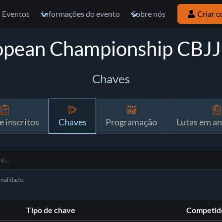
Eventos
Informações do evento
Sobre nós
Criar c
opean Championship CBJ
Chaves
e inscritos
Chaves
Programação
Lutas em a
onalidade.
Tipo de chave
Competid