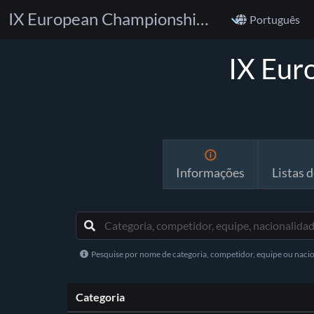
IX European Championship CBJJP 2023
Português
IX Eur
Informações
Listas d
Pesquise por nome de categoria, competidor, equipe ou naci
Categoria