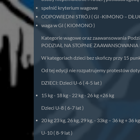
spełnić kryterium wagowe
ODPOWIEDNI STRÓJ ( GI -KIMONO – DŁU
waga w GI ( KIOMONO )
Kategorie wagowe oraz zaawansowania Podział 
PODZIAŁ NA STOPNIE ZAAWANSOWANIA Początku
W kategoriach dzieci bez skończy przy 15 pun
Od tej edycji nie rozpatrujemy protestów doty
DZIECI: Dzieci U-6 ( 4-5 lat )
15 kg - 18 kg - 22 kg - 26 kg +26 kg
Dzieci U-8 ( 6-7 lat )
20 kg 23 kg, 26 kg, 29 kg, - 33kg – 36 kg + 36 kg
U-10 ( 8-9 lat )