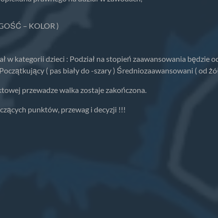
GOŚĆ – KOLOR )
w kategorii dzieci : Podział na stopień zaawansowania będzie o
jący ( pas biały do -szary ) Średniozaawansowani ( od żółteg
ktowej przewadze walka zostaje zakończona.
czących punktów, przewag i decyzji !!!