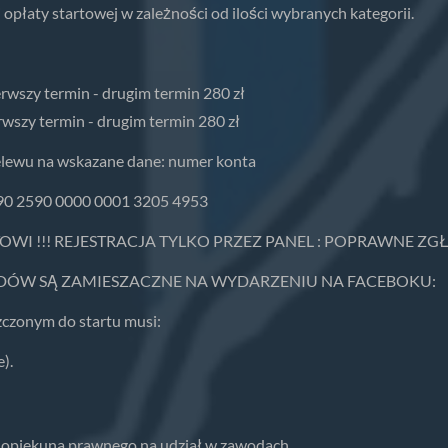
opłaty startowej w zależności od ilości wybranych kategorii.
erwszy termin - drugim termin 280 zł
erwszy termin - drugim termin 280 zł
elewu na wskazane dane: numer konta
90 2590 0000 0001 3205 4953
WI !!! REJESTRACJA TYLKO PRZEZ PANEL : POPRAWNE Z
DÓW SĄ ZAMIESZACZNE NA WYDARZENIU NA FACEBOKU:
zczonym do startu musi:
).
opiekuna prawnego na udział w zawodach,