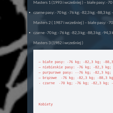
Masters 1 (1993 i wcześniej ) – białe pasy: -70 
czarne pasy: -70 kg; -76 kg; -82,3 kg; -88,3 kg;
Masters 2 ( 1987 i wcześniej ) – białe pasy: -70
czarne -70 kg; -76 kg; -82,3 kg; -88,3 kg; -94,3
Masters 3 (1982 i wcześniej )
– białe pasy: -76 kg; -82,3 kg; -88,3
– niebieskie pasy: -76 kg; -82,3 kg; 
– purpurowe pasy: --76 kg; -82,3 kg; 
– brązowe  -76 kg; -82,3 kg; -88,3 kg
- czarne  -70 kg; -76 kg; -82,3 kg; -
Kobiety 
