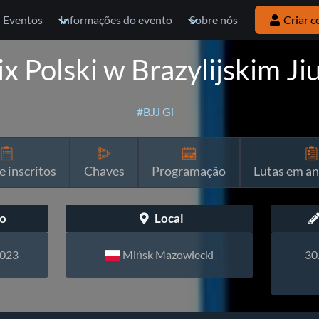
Eventos
Informações do evento
Sobre nós
Criar c
x Polski w Brazylijskim Ji
#BJJ Gi
e inscritos
Chaves
Programação
Lutas em a
o
Local
2023
Mińsk Mazowiecki
30