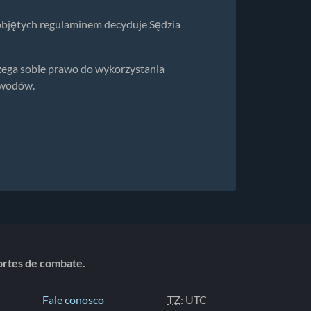
objętych regulaminem decyduje Sędzia
rzega sobie prawo do wykorzystania
awodów.
portes de combate.
Fale conosco
TZ
: UTC