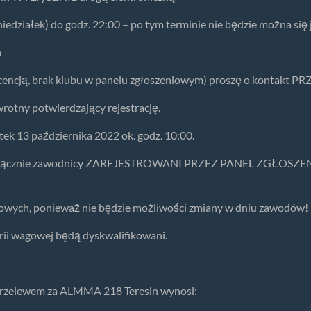
oniedziałek) do godz. 22:00 – po tym terminie nie będzie można się 
n
licencją, brak klubu w panelu zgłoszeniowym) proszę o kontakt
rotny potwierdzający rejestrację.
ek 13 października 2022 ok. godz. 10:00.
ę wyłącznie zawodnicy ZAREJESTROWANI PRZEZ PANEL ZGŁOSZEN
gowych, ponieważ nie będzie możliwości zmiany w dniu zawodów!
rii wagowej będą dyskwalifikowani.
zelewem za ALMMA 218 Teresin wynosi: