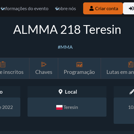
Informações do evento
Sobre nós
Criar conta
ALMMA 218 Teresin
#MMA
e inscritos
Chaves
Programação
Lutas em a
o
Local
e 2022
Teresin
10