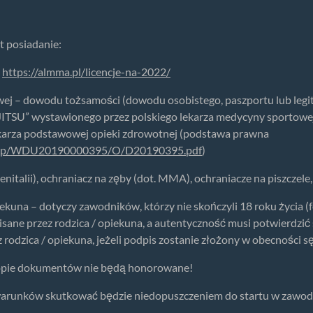
 posiadanie:
j
https://almma.pl/licencje-na-2022/
ej – dowodu tożsamości (dowodu osobistego, paszportu lub legit
TSU” wystawionego przez polskiego lekarza medycyny sportowej 
ekarza podstawowej opieki zdrowotnej (podstawa prawna
ad.xsp/WDU20190000395/O/D20190395.pdf
)
nitalii), ochraniacz na zęby (dot. MMA), ochraniacze na piszczele
kuna – dotyczy zawodników, którzy nie skończyli 18 roku życia (f
ane przez rodzica / opiekuna, a autentyczność musi potwierdzić 
odzica / opiekuna, jeżeli podpis zostanie złożony w obecności s
 kopie dokumentów nie będą honorowane!
warunków skutkować będzie niedopuszczeniem do startu w zawod