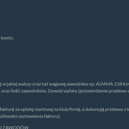
 konto:
ę w jakiej walczy oraz kat wagową zawodnika np: ALMMA 218 Kowa
oraz ilość zawodników. Dowód wpłaty (potwierdzenie przelewu w
fakturę za opłatę startową na klub/firmę, a dokonują przelewu z
ożliwości wystawienia faktury).
NIU ZAWODÓW