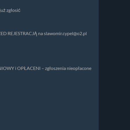
już zgłosić
 PRZED REJESTRACJĄ na
slawomir.cypel@o2.pl
IOWY i OPŁACENI – zgłoszenia nieopłacone