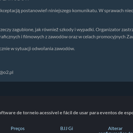
akceptacją postanowień niniejszego komunikatu. W sprawach nie
rzeczy zagubione, jak również szkody i wypadki. Organizator zast
aficznych i filmowych z zawodów oraz w celach promocyjnych Z
ącznie w sytuacji odwołania zawodów.
l@o2.pl
ftware de torneio acessível e fácil de usar para eventos de es
Preços
BJJ Gi
Alterar