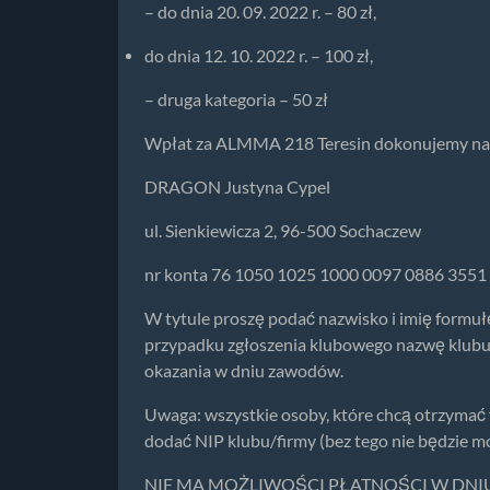
– do dnia 20. 09. 2022 r. – 80 zł,
do dnia 12. 10. 2022 r. – 100 zł,
– druga kategoria – 50 zł
Wpłat za ALMMA 218 Teresin dokonujemy na
DRAGON Justyna Cypel
ul. Sienkiewicza 2, 96-500 Sochaczew
nr konta 76 1050 1025 1000 0097 0886 3551
W tytule proszę podać nazwisko i imię formuł
przypadku zgłoszenia klubowego nazwę klubu 
okazania w dniu zawodów.
Uwaga: wszystkie osoby, które chcą otrzymać 
dodać NIP klubu/firmy (bez tego nie będzie m
NIE MA MOŻLIWOŚCI PŁATNOŚCI W D