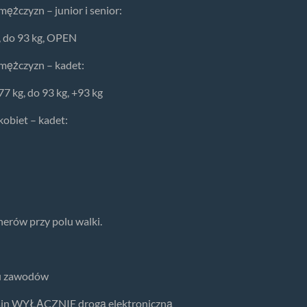
żczyzn – junior i senior:
g, do 93 kg, OPEN
ężczyzn – kadet:
 77 kg, do 93 kg, +93 kg
obiet – kadet:
erów przy polu walki.
nu zawodów
in WYŁĄCZNIE drogą elektroniczną