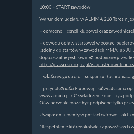
10:00 – START zawodów
Warunkiem udziału w ALMMA 218 Teresin jest
– opłaconej licencji klubowej oraz zawodnicze
– dowodu opłaty startowej w postaci papierow
„zdolny do startów w zawodach MMA lub JU JI
dopuszczalne jest również podpisane przez l
http://prawo.sejm.gov.pl/isap.nsf/downlo
– właściwego stroju – suspensor (ochraniacz ge
– przynależności klubowej – oświadczenia opie
www.almma.pl ). Oświadczenie musi być podpis
Oświadczenie może być podpisane tylko przez r
Uwaga: dokumenty w postaci cyfrowej, jak i
Niespełnienie któregokolwiek z powyższych 