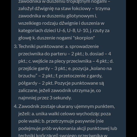
zawodnika w duszeniu trójkątnym nogami –
założył dźwignię na staw łokciowy – trzyma
zawodnika w duszeniu gilotynowym i.
wszelkiego rodzaju dźwignie i duszenia w
kategoriach dzieci U-6, U-8, U-10, j. rzuty za
głowę k. duszenie nogami "skorpion"
Techniki punktowane: a. sprowadzenie
przeciwnika do parteru – 2 pkt.; b. dosiad – 4
pkt.; c. wejście za plecy przeciwnika – 4 pkt.; d.
przejście gardy – 3 pkt.; e. pozycja „kolano na
brzuchu” – 2 pkt.; f. przetoczenie z gardy,
półgardy – 2 pkt. Pozycje punktowane są
zaliczane, jeżeli zawodnik utrzyma je, co
najmniej przez 3 sekundy.
Zawodnik zostaje ukarany ujemnym punktem,
jeżeli: a. unika walki celowo wychodząc poza
pole walki; b. przetrzymuje pasywnie (nie
podejmuje prób wykonania akcji punktowej lub
techniki kończącej) swojego przeciwnika w