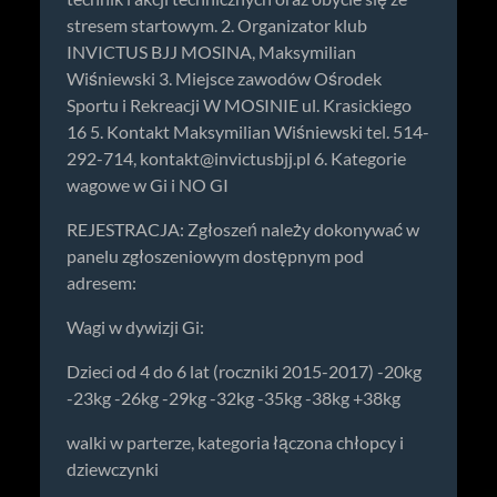
stresem startowym. 2. Organizator klub
INVICTUS BJJ MOSINA, Maksymilian
Wiśniewski 3. Miejsce zawodów Ośrodek
Sportu i Rekreacji W MOSINIE ul. Krasickiego
16 5. Kontakt Maksymilian Wiśniewski tel. 514-
292-714,
kontakt@invictusbjj.pl
6. Kategorie
wagowe w Gi i NO GI
REJESTRACJA: Zgłoszeń należy dokonywać w
panelu zgłoszeniowym dostępnym pod
adresem:
Wagi w dywizji Gi:
Dzieci od 4 do 6 lat (roczniki 2015-2017) -20kg
-23kg -26kg -29kg -32kg -35kg -38kg +38kg
walki w parterze, kategoria łączona chłopcy i
dziewczynki