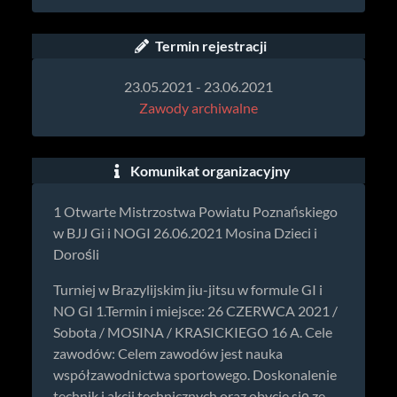
Termin rejestracji
23.05.2021 - 23.06.2021
Zawody archiwalne
Komunikat organizacyjny
1 Otwarte Mistrzostwa Powiatu Poznańskiego
w BJJ Gi i NOGI 26.06.2021 Mosina Dzieci i
Dorośli
Turniej w Brazylijskim jiu-jitsu w formule GI i
NO GI 1.Termin i miejsce: 26 CZERWCA 2021 /
Sobota / MOSINA / KRASICKIEGO 16 A. Cele
zawodów: Celem zawodów jest nauka
współzawodnictwa sportowego. Doskonalenie
technik i akcji technicznych oraz obycie się ze