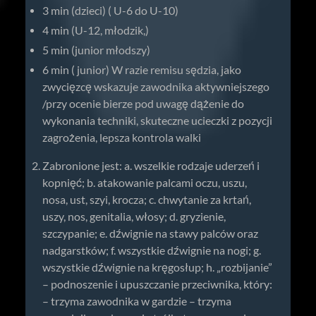
3 min (dzieci) ( U-6 do U-10)
4 min (U-12, młodzik,)
5 min (junior młodszy)
6 min ( junior) W razie remisu sędzia, jako
zwycięzcę wskazuje zawodnika aktywniejszego
/przy ocenie bierze pod uwagę dążenie do
wykonania techniki, skuteczne ucieczki z pozycji
zagrożenia, lepsza kontrola walki
Zabronione jest: a. wszelkie rodzaje uderzeń i
kopnięć; b. atakowanie palcami oczu, uszu,
nosa, ust, szyi, krocza; c. chwytanie za krtań,
uszy, nos, genitalia, włosy; d. gryzienie,
szczypanie; e. dźwignie na stawy palców oraz
nadgarstków; f. wszystkie dźwignie na nogi; g.
wszystkie dźwignie na kręgosłup; h. „rozbijanie”
– podnoszenie i upuszczanie przeciwnika, który:
– trzyma zawodnika w gardzie – trzyma