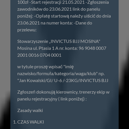
100zł -Start rejestracji 21.05.2021 -Zgłoszenia
zawodników do 23.06.2021 link do panelu
poniżej: -Opłatę startową należy uiścić do dnia
23.06.2021 na numer konta: -Dane do
przelewu:
Stowarzyszenie „INVICTUS BJJ MOSINA"
Mosina ul. Ptasia 1 A nr. konta: 96 9048 0007
2001 0016 0704 0001
w tytule proszę wpisać "imię
nazwisko/formuła/kategoria/waga/klub" np.
"Jan Kowalski/GI/ U-6 /-23KG/INVICTUS BJJ
Zgłoszeń dokonują kierownicy, trenerzy ekip w
panelu rejestracyjny ( link poniżej) :
Zasady walki
CZAS WALKI