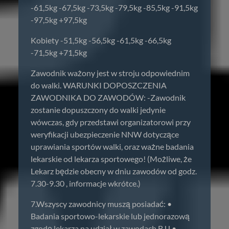
-61,5kg -67,5kg -73,5kg -79,5kg -85,5kg -91,5kg
-97,5kg +97,5kg
Kobiety -51,5kg -56,5kg -61,5kg -66,5kg
-71,5kg +71,5kg
Zawodnik ważony jest w stroju odpowiednim
do walki. WARUNKI DOPOSZCZENIA
ZAWODNIKA DO ZAWODÓW: -Zawodnik
zostanie dopuszczony do walki jedynie
wówczas, gdy przedstawi organizatorowi przy
weryfikacji ubezpieczenie NNW dotyczące
uprawiania sportów walki, oraz ważne badania
lekarskie od lekarza sportowego! (Możliwe, że
Lekarz będzie obecny w dniu zawodów od godz.
7.30-9.30 , informacje wkrótce.)
7.Wszyscy zawodnicy muszą posiadać: •
Badania sportowo-lekarskie lub jednorazową
zgodę lekarza na udział w zawodach BJJ •