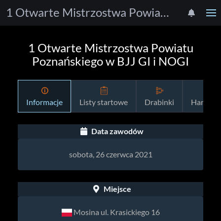
1 Otwarte Mistrzostwa Powiatu Poznańskiego w BJJ GI i NOGI
1 Otwarte Mistrzostwa Powiatu
Poznańskiego w BJJ GI i NOGI
Informacje
Listy startowe
Drabinki
Harmon
Data zawodów
sobota, 26 czerwca 2021
Miejsce
Mosina ul. Krasickiego 16