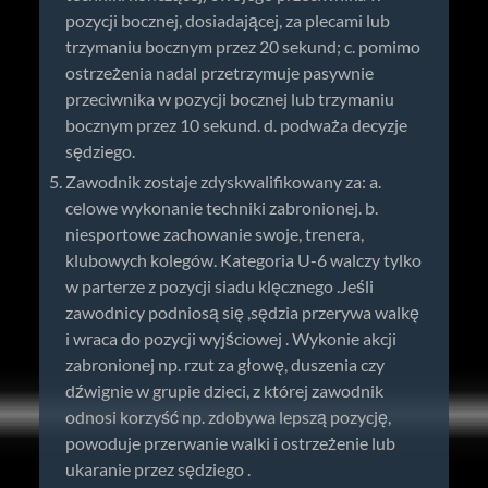
pozycji bocznej, dosiadającej, za plecami lub
trzymaniu bocznym przez 20 sekund; c. pomimo
ostrzeżenia nadal przetrzymuje pasywnie
przeciwnika w pozycji bocznej lub trzymaniu
bocznym przez 10 sekund. d. podważa decyzje
sędziego.
Zawodnik zostaje zdyskwalifikowany za: a.
celowe wykonanie techniki zabronionej. b.
niesportowe zachowanie swoje, trenera,
klubowych kolegów. Kategoria U-6 walczy tylko
w parterze z pozycji siadu klęcznego .Jeśli
zawodnicy podniosą się ,sędzia przerywa walkę
i wraca do pozycji wyjściowej . Wykonie akcji
zabronionej np. rzut za głowę, duszenia czy
dźwignie w grupie dzieci, z której zawodnik
odnosi korzyść np. zdobywa lepszą pozycję,
powoduje przerwanie walki i ostrzeżenie lub
ukaranie przez sędziego .